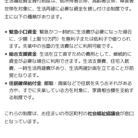
生活福祉資金貸付制度は、低所得者世帯、高齢者世帯、障害者
世帯を対象に、生活再建に必要な資金を貸し付ける制度です。
主に以下の種類があります。
緊急小口資金
: 緊急かつ一時的に生活費が必要になった場合
に、少額（上限10万円）を無利子または低利子で借りられ
ます。失業中の当面の生活費などに利用可能です。
総合支援資金
: 生活を立て直すための費用として、継続的に
資金が必要な場合に利用できます。生活支援費、住宅入居
費、一時生活再建費があり、生活再建計画を立てることが前
提となります。
住居確保給付金
: 離職・廃業などで住居を失うおそれがある
方や、すでに失業している方を対象に、家賃相当額を支給す
る制度です。
これらの制度は、お住まいの市区町村の
社会福祉協議会
が窓口
となっています。