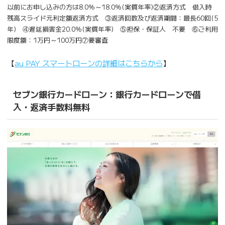
以前にお申し込みの方は8.0％～18.0％(実質年率)②返済方式 借入時
残高スライド元利定額返済方式 ③返済回数及び返済期間：最長60回(5
年) ④遅延損害金20.0％(実質年率) ⑤担保・保証人 不要 ⑥ご利用
限度額：1万円～100万円⑦要審査
【
au PAY スマートローンの詳細はこちらから
】
セブン銀行カードローン：銀行カードローンで借
入・返済手数料無料