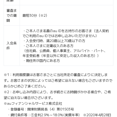
審査ま
での期
最短30分（※2）
間
・ご本人さま名義のau IDをお持ちのお客さま（法人契約
でご利用のau IDではお申し込みいただけません）
・入会受付時、満20歳以上70歳以下の方
入会条
・ご本人さまに定期収入のある方
件
（会社員、公務員、個人事業主、アルバイト・パート、
年金受給者（年金以外に安定した収入のある方））
・現住所が国内にある方
※1：利用限度額はお客さまごとに当社所定の審査によりに決定しま
す。お客さまの状況によってはご希望に沿えない場合もございますので
あらかじめご了承ください。
※2：お申し込み内容により、お手続きにお時間がかかる場合や、ご希
望に沿えない場合がございます。
※auフィナンシャルサービス株式会社
・登録番号：関東財務局長（4）第01503号
・貸付条件等：①金利2.9％～18.0％(実質年率) ※2020年4月28日