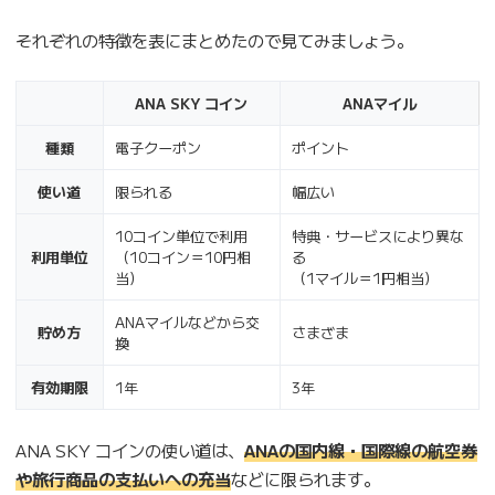
それぞれの特徴を表にまとめたので見てみましょう。
ANA SKY コイン
ANAマイル
種類
電子クーポン
ポイント
使い道
限られる
幅広い
10コイン単位で利用
特典・サービスにより異な
利用単位
（10コイン＝10円相
る
当）
（1マイル＝1円相当）
ANAマイルなどから交
貯め方
さまざま
換
有効期限
1年
3年
ANA SKY コインの使い道は、
ANAの国内線・国際線の航空券
や旅行商品の支払いへの充当
などに限られます。