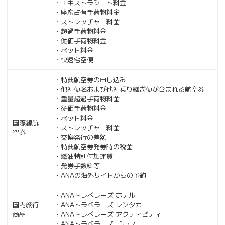
・エキストラシート料金
・座席占有手荷物料金
・ストレッチャー料金
・超過手荷物料金
・従価手荷物料金
・ペット料金
・快速宅空便
・特典航空券の申し込み
・他社便名および他社乗り継ぎ便が含まれる航空券
・重量超過手荷物料金
・従価手荷物料金
・ペット料金
国際線航
・ストレッチャー料金
空券
・交換発行の差額
・特典航空券発券時の税金
・燃油特別付加運賃
・発券手数料等
・ANAの海外サイトからの予約
・ANAトラベラーズ ホテル
国内旅行
・ANAトラベラーズ レンタカー
商品
・ANAトラベラーズ アクティビティ
・ANAトラベラーズ ゴルフ