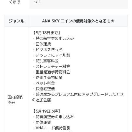
う！
くまぽ
ジャンル
ANA SKY コインの使用対象外となるもの
【5月18日まで】
・特典航空券の申し込み
・団体運賃
・ビジネスきっぷ
・いっしょにマイル割
・特別旅客料金
・ストレッチャー料金
・重量超過手荷物料金
・従価手荷物料金
・ペット料金
・快速宅空便
・普通席からプレミアム席にアップグレードしたとき
国内線航
の追加金額
空券
【5月19日以降】
・特典航空券の申し込み
・団体運賃
・ANAカード優待割引