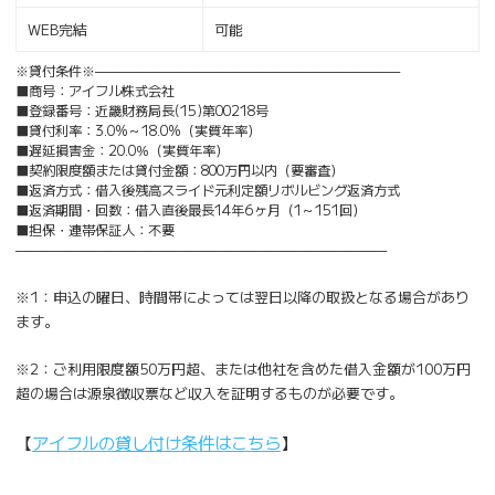
WEB完結
可能
※貸付条件※———————————————————————
■商号：アイフル株式会社
■登録番号：近畿財務局長(15)第00218号
■貸付利率：3.0%～18.0%（実質年率）
■遅延損害金：20.0％（実質年率）
■契約限度額または貸付金額：800万円以内（要審査）
■返済方式：借入後残高スライド元利定額リボルビング返済方式
■返済期間・回数：借入直後最長14年6ヶ月（1～151回）
■担保・連帯保証人：不要
————————————————————————————
※1：申込の曜日、時間帯によっては翌日以降の取扱となる場合があり
ます。
※2：ご利用限度額50万円超、または他社を含めた借入金額が100万円
超の場合は源泉徴収票など収入を証明するものが必要です。
【
アイフルの貸し付け条件はこちら
】