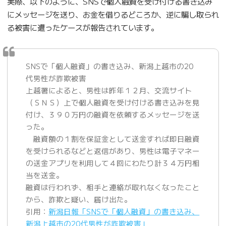
実際、以下のように、SNSで個人融資を受け付ける書き込み
にメッセージを送り、お金を借りるどころか、逆に騙し取られ
る被害に遭ったケースが報告されています。
SNSで「個人融資」の書き込み、新潟上越市の20
代男性が詐欺被害
上越署によると、男性は昨年１２月、交流サイト
（ＳＮＳ）上で個人融資を受け付ける書き込みを見
付け、３９０万円の融資を依頼するメッセージを送
った。
融資額の１割を保証金として送金すれば即日融資
を受けられるなどと返信があり、男性は電子マネー
の送金アプリを利用して４回にわたり計３４万円相
当を送金。
融資は行われず、相手と連絡が取れなくなったこと
から、詐欺と疑い、届け出た。
引用：
新潟日報「SNSで「個人融資」の書き込み、
新潟上越市の20代男性が詐欺被害」