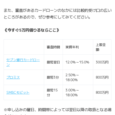
また、審査があるカードローンのなかには比較的受け口の広い
ところがあるので、ぜひ参考にしてみてください。
《今すぐ5万円借りるならここ》
上限金
審査時間
実質年利
額
セブン銀行カードロー
最短翌日
12.0％～15.0％
300万円
ン
2.50％～
プロミス
最短3分
800万円
18.00％
最短15
3.00％～
SMBCモビット
800万円
分
18.00％
※申し込みの曜日、時間帯によっては翌日以降の取扱となる場