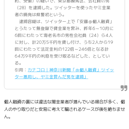
約、受領）の疑いで、東京都練馬区、会社員の男
（28）を逮捕した。ツイッターを使ったヤミ金業
者の摘発は県警初という。
逮捕容疑は、ツイッター上で「安藤＠個人融資」
とうたって無登録で貸金業を営み、昨年6～10月に
6回にわたって海老名市の男性会社員（24）ら4人
に対し、計20万5千円を貸し付け、うち2人から19
回にわたって法定金利の122倍～246倍となる計
64万9千円の利息を受け取るなどした、としてい
る。
引用：
カナコロ｜神奈川新聞「＠個人融資」ツイッ
ター悪用し、ヤミ金営んだ男を逮捕」
個人融資の裏には違法な闇金業者が潜んでいる場合が多く、個
人のやり取りだと安易に考えて騙されるケースが後を絶ちませ
ん。