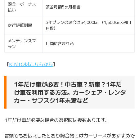
頭金・ボーナス
頭金月額5ヶ月相当
払い
3年プランの場合は54,000km（1,500km×利用
走行距離制限
月数）
メンテナンスプ
月額に含まれる
ラン
【
KINTOはこちらから
】
1年だけ車が必要！中古車？新車？1年だ
け車を利用する方法。カーシェア・レンタ
カー・サブスク1年未満など
1年だけ車が必要な場合の選択肢は複数あります。
冒頭でもお伝えしたとおり総合的にはカーリースがおすすめで