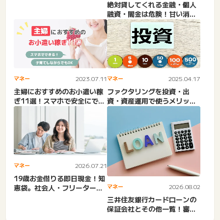
介護施設・訪問介護・早期
絶対貸してくれる金融・個人
資...
融資・闇金は危険！甘い消費
者金融は闇金で危険性が高い
マネー
2023.07.11
マネー
2025.04.17
主婦におすすめのお小遣い稼
ファクタリングを投資・出
ぎ11選！スマホで安全にでき
資・資産運用で使うメリッ
る方法も
ト・デメリット！手数料・利
回り...
マネー
2026.07.21
19歳お金借りる即日現金！知
マネー
2026.08.02
恵袋。社会人・フリーター・
無職・アコム・レイク・学...
三井住友銀行カードローンの
保証会社とその他一覧！審査
口コミや基本情報も