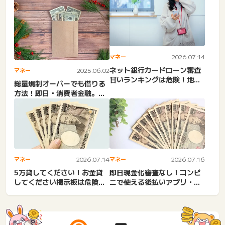
即金・3日で10万バイト...
恵袋。即日・銀行・消費者
金...
マネー
2026.07.14
ネット銀行カードローン審査
マネー
2025.06.02
甘いランキングは危険！地方
総量規制オーバーでも借りる
銀行必ず通るカードローン
方法！即日・消費者金融。抜
は...
け道・抜け穴！総量規制以
上...
マネー
2026.07.14
マネー
2026.07.16
5万貸してください！お金貸
即日現金化審査なし！コンビ
してください掲示板は危険。
ニで使える後払いアプリ・電
少額融資アプリ審査なし・
子マネー・クレカなしは注
無...
意...