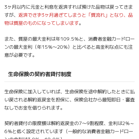
3ヶ月以内に元金と利息を返済すれば預けた品物は戻ってきま
すが、
返済できず3ヶ月過ぎてしまうと「質流れ」となり、品
物は質屋のものになってしまいます
。
また、質屋の最大金利は年109.5％と、消費者金融カードロー
ンの最大金利（年15％〜20％）と比べると高金利な点にも注
意が必要です。
生命保険の契約者貸付制度
生命保険に加入していれば、生命保険を途中解約したときに払
い戻される解約返戻金を担保に、保険会社から最短即日・審査
なしでお金を借りられます。
契約者貸付の限度額は解約返戻金の7〜9割程度、金利は2％～
6％と低く設定されています（一般的な消費者金融カードロー