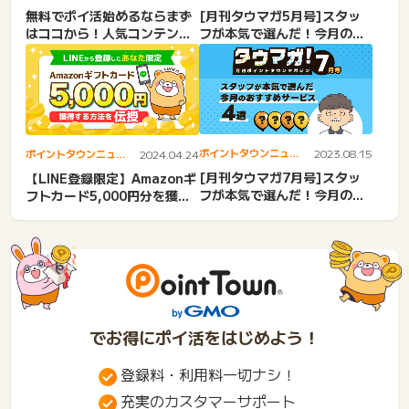
ス
ス
無料でポイ活始めるならまず
[月刊タウマガ5月号]スタッ
はココから！人気コンテンツ
フが本気で選んだ！今月のオ
3選
ススメサービス4選！
ポイントタウンニュー
2023.08.15
ポイントタウンニュー
2024.04.24
ス
ス
[月刊タウマガ7月号]スタッ
【LINE登録限定】Amazonギ
フが本気で選んだ！今月のオ
フトカード5,000円分を獲得
ススメサービス4選！
する方法伝授！
でお得にポイ活をはじめよう！
登録料・利用料一切ナシ！
充実のカスタマーサポート