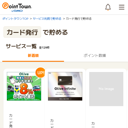
ポイントタウンTOP
サービス利用で貯める
カード発行で貯める
カード発行
で貯める
サービス一覧
全129件
新着順
ポイント数順
UP!
※
【S
合
ラ
M
計
カ
イ
ー
B
最
カ
フ
ド
カ
ー
C】
大
発
ー
カ
ド