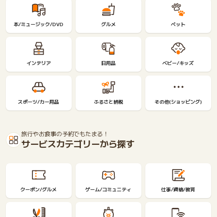
e
ペ
イ
本/ミュージック/DVD
グルメ
ペット
一
般
インテリア
日用品
ベビー/キッズ
スポーツ/カー用品
ふるさと納税
その他(ショッピング)
旅行やお食事の予約でもたまる！
サービスカテゴリーから探す
クーポン/グルメ
ゲーム/コミュニティ
仕事/資格/教育