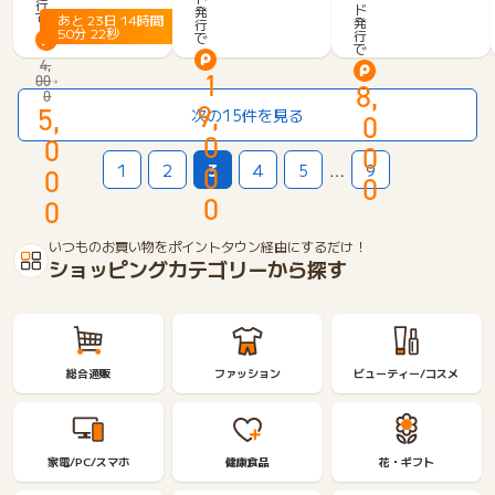
行
O
5
ド
発
で
ー
あと
23
日
14
時間
発
行
l
2,
50
分
22
秒
行
で
ド
i
で
4
（学
4,
v
0
1
00
生
8,
e
0
0
専
9,
5,
フ
円
次の15件を見る
0
用）
レ
相
0
0
0
キ
当
0
1
2
3
4
5
…
9
0
シ
※
0
ブ
【S
0
0
ル
M
ペ
B
いつものお買い物をポイントタウン経由にするだけ！
イ
C】
ショッピングカテゴリーから探す
V
O
i
l
s
i
a
v
I
e
総合通販
ファッション
ビューティー/コスメ
n
フ
f
レ
i
キ
n
シ
家電/PC/スマホ
健康食品
花・ギフト
i
ブ
t
ル