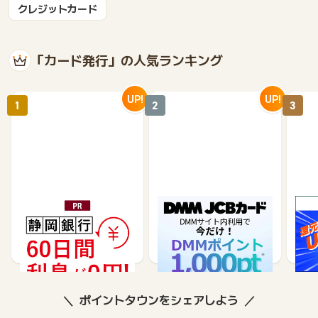
クレジットカード
「カード発行」の人気ランキング
UP!
UP!
1
2
3
静岡銀行カードローンSE
DMM JCBカード（発
※合
LECA（セレカ）
券）
※【S
シブ
35,000
5,500
26,250
3,000
8
ポイントタウンをシェアしよう