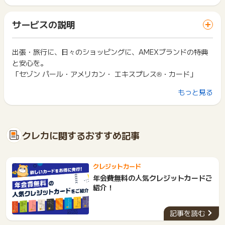
ポイントの獲得の対象となるのは、税抜き・送料抜き価格とな
ト獲得ができません。
場合
ります。
「 カード発行でポイントGET 」ボタンを押した時とサービ
※同一カードの重複申込（異なる国際ブランド選択も含む）
一部のサービスにつきましては、1商品につき10円単位の金額
サービスの説明
ス・お買い物利用時で、デバイス・ブラウザが異なる場合はポ
※スポンサーに正常な申込みでないと判断された場合
は切り捨てとなります。
イント獲得ができません。
※同一IPからの2回目以降のお申込み
ポイント獲得が1ポイント未満のものは切り捨てとなり、ポイ
※本キャンペーンページ以外からのお申込み
ント履歴には記載されません。
出張・旅行に、日々のショッピングに、AMEXブランドの特典
2回以上同じお買い物・サービスをご利用される場合は、毎回
※お申し込みが完了するまでの間に他のサイトに移動した場合に
原則として広告主側のポイント等を利用して支払われた金額分
と安心を。
ポイントタウンに戻り、「 カード発行でポイントGET 」ボタ
は、計測が出来ず対象外となる場合がございます。
につきましては、ポイントタウンのポイント獲得の対象には含
ンを押してからご利用ください。
「セゾン パール・アメリカン・ エキスプレス®・カード」
※お申込み後に届く、お申込み完了メールは必ず保管いただくよ
まれません。
うお願いいたします。計測漏れが発生した際に必要となりま
広告主が運営しているサービスの都合もしくは会員様の都合で
下記の事項に該当する場合、広告主側で対象外とみなし、「獲
もっと見る
す。
▼おすすめポイント
商品の交換や一部でもキャンセルされた場合、ポイントが無効
得無効」となる可能性があります。
紛失・破棄された場合は対応ができない場合がございますの
になる可能性もございます。
［1］初年度年会費無料！
・同一端末や同一世帯で、繰り返し利用不可のサービス・お買
で予めご了承ください。
各サービス・お買い物の獲得ポイントや獲得条件、キャンペー
※2年目以降は、年に1回以上のご利用があれば無料
い物を複数回ご利用された場合
「電子マネー・アプリへのチャージのみの利用」
ン期間が予告なしに変更される場合がございますが、ご利用さ
・他のポイントサイトや比較サイト、検索サイトなどを経由し
クレカに関するおすすめ記事
れた時点の条件が適用されます。
て一度でも同サービス・お買い物を利用されたことがある場合
［2］最短5分でカード発行！
《問い合わせ情報》
条件を達成しているかどうかは各広告主ではなく、代理店が行
ご利用前には、Cookieの削除をおこなっていただくことを推奨
【受付番号】
っているため、広告主はポイントに関する詳細を把握しており
します。
※上記以外の個人情報送付不可
［3］クイックペイのご利用で最大2%相当の高還元！
ません。
クレジットカード
※不明の場合は調査不可
有効期限がない永久不滅ポイントがどんどん貯まる！
そのため、ポイントタウンのポイントに関するお問い合わせを
サービス・お買い物利用時にお電話など2つ以上の申し込み方
年会費無料の人気クレジットカードご
広告主様に直接行わないようお願いいたします。
※永久不滅ポイントは通常1,000円(税込)のご利用毎に1ポイ
法がある場合、必ずサイト上のWEBフォームからお申し込みく
紹介！
※ポイントに関するお問い合わせは、
ポイントタウンのサポート
掲載中のプログラムの掲載終了日はあくまで予定となってお
ださい。
ント貯まります。
までお問い合わせください。ポイントについて、広告主に直接
り、急遽終了となる場合がございます。
各サービス・お買い物に掲載されている獲得条件を必ずよくお
※1ポイント最大5円相当のアイテムと交換の場合となりま
お問い合わせをした場合、ポイント獲得対象外となる場合がご
広告に遷移しない場合は掲載が終了となっておりポイントが獲
記事を読む
読みください。
す。
ざいます。
得できませんので、ご注意くださいませ。