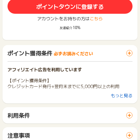
ポイントタウンに登録する
アカウントをお持ちの方は
こちら
10%
友達紹介
ポイント獲得条件
必ずお読みください
アフィリエイト広告を利用しています
【ポイント獲得条件】
クレジットカード発行+翌月末までに5,000円以上の利用
もっと見る
【獲得対象外】
※既に「セゾンパール・アメリカン・エキスプレス・カード（通
常カード/デジタルカード）」をお持ちの場合（現在解約済みも
利用条件
含む）は対象外となります。
「 カード発行でポイントGET 」ボタンから広告主サイトを訪
※不備･不正･虚偽･重複（異なる国際ブランド選択も含む）･いた
問し、ご利用ください。
ずら･キャンセル
サイトに移動してからお申し込みやお買い物が完了するまでの
※即時解約の場合
注意事項
間に、同じブラウザ（※）で他のサイトに移動した場合はポイン
※翌月末までに税込5,000円以上のショッピング利用していない