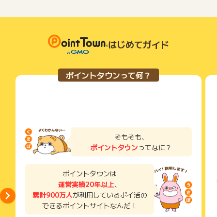
※交換商品によっては、1ポイントの価値は5円未満になりま
お申し込みやお買い物後、利用したサイトから送られる購入完
す。
了などのメールは、ポイント獲得するまで必ず保管してくださ
い。
※ご利用金額が年間合計30万円（税込）に達する引落月まで
獲得待ち・獲得失敗の状態でお問い合わせされる際に、該当の
が対象です。
メールを送っていただく場合がございます。
はじめてガイド
そのため、紛失・破棄された場合は対応いたしかねますので、
ぜひこの機会にご入会ください!!
ご注意ください。
ポイントタウンって何？
(※) SafariやChromeなどwebサイトを表示するアプリのこと
そもそも、
ポイントタウン
ってなに？
ポイントタウンは
運営実績20年以上
、
累計900万人
が利用しているポイ活の
できるポイントサイトなんだ！