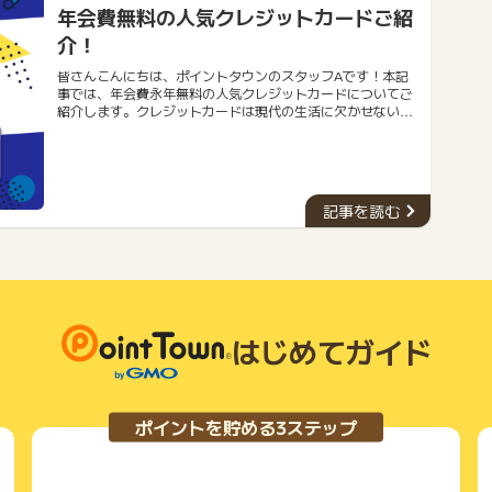
年会費無料の人気クレジットカードご紹
介！
皆さんこんにちは、ポイントタウンのスタッフAです！本記
事では、年会費永年無料の人気クレジットカードについてご
紹介します。クレジットカードは現代の生活に欠かせないツ
ールとなりました。しかし、年会費がかかるものも多く、経
済的な負担になることもあります。そこで今回は、年会費が
永年無料のおすすめクレジットカード５種類をご紹介しま
す。今回ご紹介するクレジットカードは、優れた特典やサー
ビスを提供しながらも、年会費を一切支払う必要がありませ
記事を読む
ん。ぜひ、自分に合ったカードを見つけて、お得な生活を送
りましょう。
はじめてガイド
ポイントを貯める3ステップ