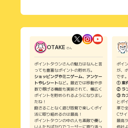
OTAKE
さん
ポイントタウンさんの魅力はなんと言
ポイ
っても豊富なポイントの貯め方。
が、
ショッピングやミニゲーム、アンケー
です
トやレシート
など。最近では移動や歩
① 案
数で稼げる機能も実装されて、幅広く
② ラ
ポイントを貯められるようになりまし
③ カ
たね！
とポ
飽きることなく遊び感覚で楽しくポイ
準で
活に取り組めるのは最高！
Cサ
ポイントタウンの中の人も素敵で優し
最高
い人たちばかりでユーザーに寄り添っ
他社