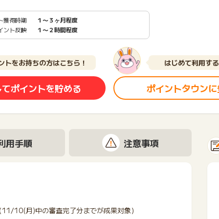
ト獲得時期
１〜３ヶ月程度
イント反映
１〜２時間程度
ントをお持ちの方はこちら！
はじめて利用する
してポイントを貯める
ポイントタウンに
利用手順
注意事項
11/10(月)中の審査完了分までが成果対象）