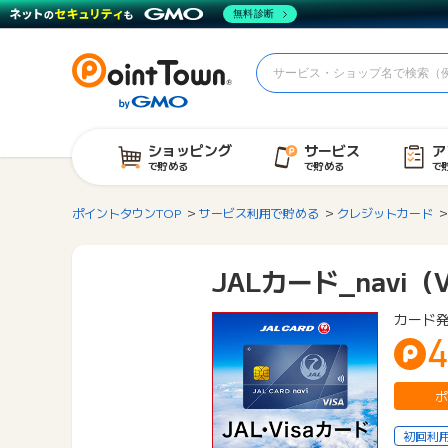
無料診断
ショッピング
サービス
ア
で貯める
で貯める
で
ポイントタウンTOP
サービス利用で貯める
クレジットカード
JALカード_navi
カード
4
ポ
初回利