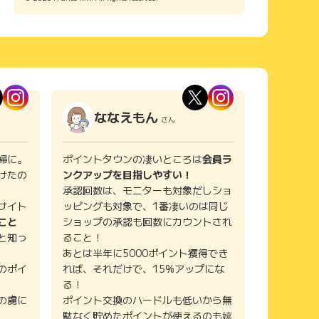
ななえもん
さん
婦に。
ポイントタウンの凄いところは
会員ラ
けたの
ンクアップを目指しやすい！
承認回数は、モニターも対象だしショ
サイト
ッピングも対象で、1番凄いのは同じ
こと
ショップの承認も回数にカウントされ
と知っ
ること！
あとは半年に5000ポイント獲得でき
のポイ
れば、それだけで、15%アップにな
る！
の虜に
ポイント交換のハードルも低いから無
駄なく貯めたポイントが使えるのも嬉