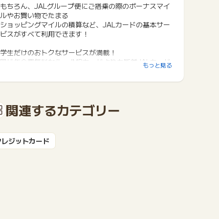
もちろん、JALグループ便にご搭乗の際のボーナスマイ
ルやお買い物でたまる
ショッピングマイルの積算など、JALカードの基本サー
ビスがすべて利用できます！
学生だけのおトクなサービスが満載！
同じ年会費無料なら、JMBカードよりも断然JALカード
もっと見る
naviがおトク！！
関連するカテゴリー
クレジットカード