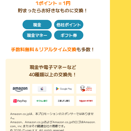
1ポイント = 1円
貯まったらお好きなものに交換！
現金
他社ポイント
現金マネー
ギフト券
手数料無料＆リアルタイム交換
も多数！
現金や電子マネーなど
40種類以上の交換先！
Amazon.co.jpは、本プロモーションのスポンサーではありませ
ん。
Amazon、Amazon.co.jpおよびAmazon.co.jpのロゴはAmazon.
com, inc.またはその関連会社の商標です。
© 2026 iTunes K.K. All rights reserved.