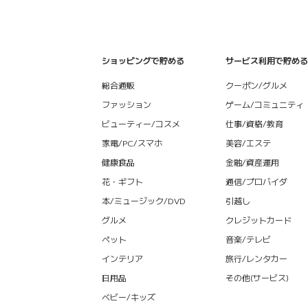
ショッピングで貯める
サービス利用で貯める
総合通販
クーポン/グルメ
ファッション
ゲーム/コミュニティ
ビューティー/コスメ
仕事/資格/教育
家電/PC/スマホ
美容/エステ
健康食品
金融/資産運用
花・ギフト
通信/プロバイダ
本/ミュージック/DVD
引越し
グルメ
クレジットカード
ペット
音楽/テレビ
インテリア
旅行/レンタカー
日用品
その他(サービス)
ベビー/キッズ