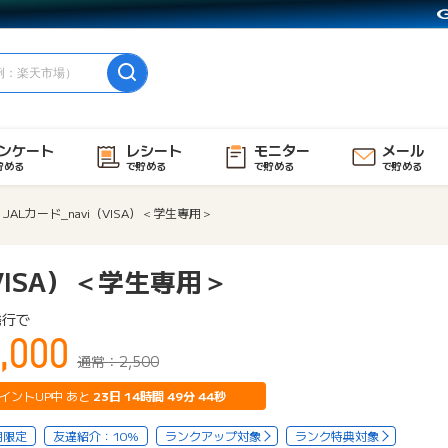
ンケート
レシート
モニター
メール
貯める
で貯める
で貯める
で貯める
JALカード_navi（VISA）＜学生専用＞
（VISA）＜学生専用＞
発行で
,000
通常：2,500
イントUP中 あと
23
日
14
時間
49
分
43
秒
用限定
友達紹介：10%
ランクアップ対象
ランク特典対象