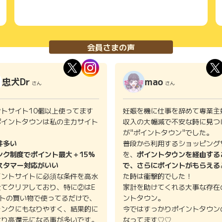
会員さまの声
忠犬Dr
mao
さん
さん
ントサイト10個以上使ってます
妊娠を機に仕事を辞めて専業主
ポイントタウンは私の主力サイト
収入の大幅減で不安な時に見つ
。
が"ポイントタウン"でした。
件多い
普段から利用するショッピング
ンク制度でポイント最大＋15%
を、
ポイントタウンを経由する
スタマー対応がいい
で、さらにポイントがもらえる
イントサイトに必須な条件を高水
た時は衝撃的でした！
全てクリアしており、特に②はE
家計を助けてくれる大事な存在
イトの買い物で使ってるだけで、
ントタウン。
ランクにもなりやすく、結果的に
今ではすっかりポイントタウン
より高還元になる事が多いです。
なってます♡♡