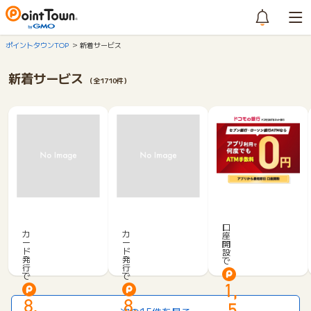
ポイントタウンTOP
新着サービス
新着サービス
（全1710件）
ド
ラ
ラ
コ
イ
イ
モ
口
フ
フ
カ
カ
座
S
ー
ー
カ
カ
開
M
ド
ド
設
ー
ー
発
発
で
T
行
行
ド
ド
で
で
B
（学
（ビ
1,
ネ
生
ジ
8,
8,
ッ
5
専
ネ