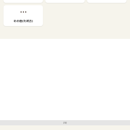
その他(ため方)
PR