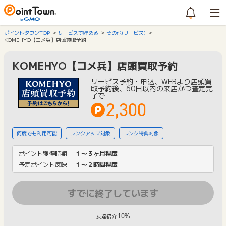
ポイントタウンTOP
サービスで貯める
その他(サービス)
KOMEHYO【コメ兵】店頭買取予約
KOMEHYO【コメ兵】店頭買取予約
サービス予約・申込、WEBより店頭買
取予約後、60日以内の来店かつ査定完
了で
2,300
何度でも利用可能
ランクアップ対象
ランク特典対象
ポイント獲得時期
１〜３ヶ月程度
予定ポイント反映
１〜２時間程度
すでに終了しています
10%
友達紹介