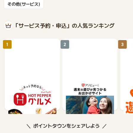
その他(サービス)
「サービス予約・申込」の人気ランキング
1
2
3
【ホットペッパーグル
遊び予約／レジャーチケ
じゃ
メ】レストラン予約
ット購入サイト「アソビ
ュー！」
85
1.5%
ポイントタウンをシェアしよう