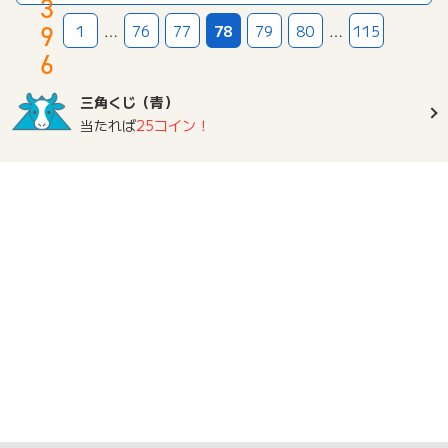
3
L
定
9
1
…
76
77
78
79
80
…
115
I
期
N
コ
6
E
ー
(イ
ス
三角くじ（青）
オ
申
当たれば
25コイン！
ン
込
ス
（3
タ
0
イ
日
ル
以
オ
内
ン
の
ラ
入
イ
金））
ン)