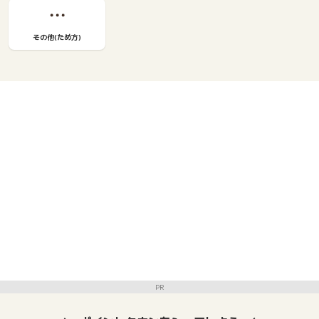
その他(ため方)
PR