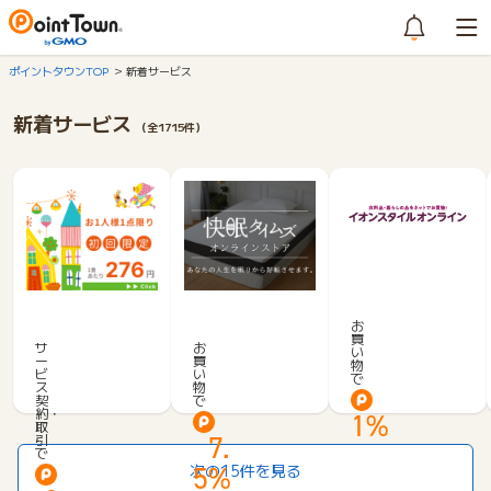
ポイントタウンTOP
新着サービス
新着サービス
（全1715件）
A
E
m
快
O
o
眠
お
買
N
g
タ
サ
お
い
ー
買
S
u
イ
物
ビ
い
で
T
m
ム
ス
物
契
で
Y
o
ズ
約・
1%
L
（も
ス
取
7.
引
E
ぐ
ト
で
O
も
ア
5%
次の15件を見る
N
ぐ