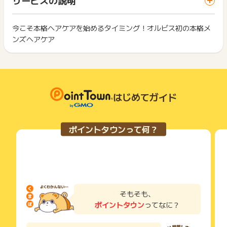
ざいます。
ス・お買い物利用時で、デバイス・ブラウザが異なる場合はポ
は切り捨てとなります。
イント獲得ができません。
ポイント獲得が1ポイント未満のものは切り捨てとなり、ポイ
ント履歴には記載されません。
今こそ本格ヘアケアを始めるタイミング！オルビス初の本格メ
2回以上同じお買い物・サービスをご利用される場合は、毎回
原則として広告主側のポイント等を利用して支払われた金額分
ンズヘアケア
ポイントタウンに戻り、「 ショッピングでポイントGET 」ボ
につきましては、ポイントタウンのポイント獲得の対象には含
もっと見る
タンを押してからご利用ください。
まれません。
広告主が運営しているサービスの都合もしくは会員様の都合で
下記の事項に該当する場合、広告主側で対象外とみなし、「獲
商品の交換や一部でもキャンセルされた場合、ポイントが無効
得無効」となる可能性があります。
になる可能性もございます。
・同一端末や同一世帯で、繰り返し利用不可のサービス・お買
各サービス・お買い物の獲得ポイントや獲得条件、キャンペー
はじめてガイド
い物を複数回ご利用された場合
ン期間が予告なしに変更される場合がございますが、ご利用さ
・他のポイントサイトや比較サイト、検索サイトなどを経由し
れた時点の条件が適用されます。
て一度でも同サービス・お買い物を利用されたことがある場合
条件を達成しているかどうかは各広告主ではなく、代理店が行
ご利用前には、Cookieの削除をおこなっていただくことを推奨
ポイントタウンって何？
っているため、広告主はポイントに関する詳細を把握しており
します。
ません。
そのため、ポイントタウンのポイントに関するお問い合わせを
サービス・お買い物利用時にお電話など2つ以上の申し込み方
広告主様に直接行わないようお願いいたします。
法がある場合、必ずサイト上のWEBフォームからお申し込みく
掲載中のプログラムの掲載終了日はあくまで予定となってお
ださい。
り、急遽終了となる場合がございます。
各サービス・お買い物に掲載されている獲得条件を必ずよくお
広告に遷移しない場合は掲載が終了となっておりポイントが獲
読みください。
そもそも、
得できませんので、ご注意くださいませ。
ポイントタウン
ってなに？
お申し込みやお買い物後、利用したサイトから送られる購入完
了などのメールは、ポイント獲得するまで必ず保管してくださ