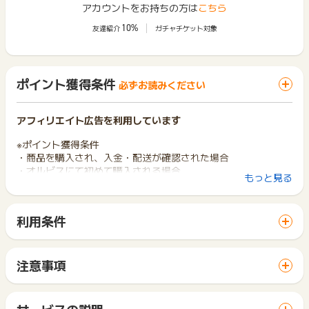
アカウントをお持ちの方は
こちら
10%
友達紹介
ガチャチケット対象
ポイント獲得条件
必ずお読みください
アフィリエイト広告を利用しています
※ポイント獲得条件
・商品を購入され、入金・配送が確認された場合
・オルビスにて初めて購入される場合
もっと見る
※ポイント獲得対象外条件
・虚偽、いたずら、重複
利用条件
・登録不備
「 ショッピングでポイントGET 」ボタンから広告主サイトを
・注文キャンセル（クーリングオフ）
訪問し、ご利用ください。
・オルビスにて過去に商品を購入されたことがある場合
サイトに移動してからお申し込みやお買い物が完了するまでの
注意事項
※ポイントに関するお問い合わせは、
ポイントタウンのサポート
間に、同じブラウザ（※）で他のサイトに移動した場合はポイン
ポイントの獲得の対象となるのは、税抜き・送料抜き価格とな
までお問い合わせください。ポイントについて、広告主に直接
ト獲得ができません。
ります。
お問い合わせをした場合、ポイント獲得対象外となる場合がご
「 ショッピングでポイントGET 」ボタンを押した時とサービ
一部のサービスにつきましては、1商品につき10円単位の金額
サービスの説明