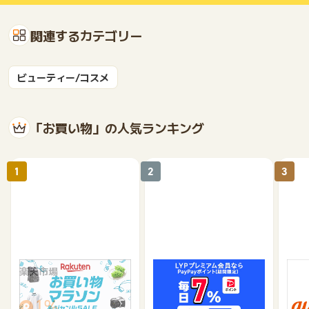
関連するカテゴリー
ビューティー/コスメ
「お買い物」の人気ランキング
1
2
3
楽天市場
Yahoo!ショッピング
au 
（旧：
1%
1%