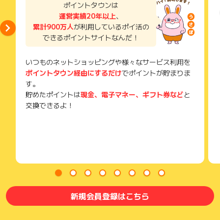
い。
ポイントタウンは
獲得待ち・獲得失敗の状態でお問い合わせされる際に、該当の
運営実績20年以上
、
メールを送っていただく場合がございます。
累計900万人
が利用しているポイ活の
そのため、紛失・破棄された場合は対応いたしかねますので、
できるポイントサイトなんだ！
ご注意ください。
(※) SafariやChromeなどwebサイトを表示するアプリのこと
いつものネットショッピングや様々なサービス利用を
ポイントタウン経由にするだけ
でポイントが貯まりま
す。
貯めたポイントは
現金、電子マネー、ギフト券など
と
交換できるよ！
新規会員登録はこちら