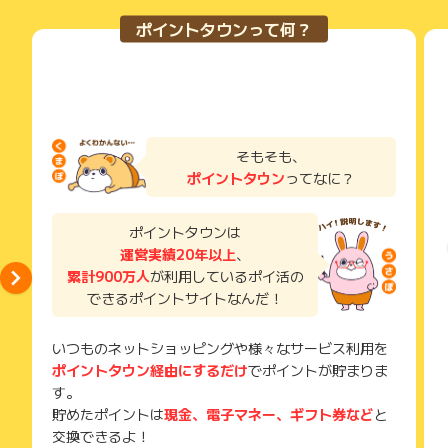
下記のいずれかを満たす場合、獲得対象外となります。
まずは資料請求から！
そのため、ポイントタウンのポイントに関するお問い合わせを
サービス・お買い物利用時にお電話など2つ以上の申し込み方
ポイントタウンって何？
- 同業（不動産投資会社勤務）の方
広告主様に直接行わないようお願いいたします。
法がある場合、必ずサイト上のWEBフォームからお申し込みく
- お申込み時の情報に虚偽がある方
掲載中のプログラムの掲載終了日はあくまで予定となってお
ださい。
例）架空の情報の入力
り、急遽終了となる場合がございます。
各サービス・お買い物に掲載されている獲得条件を必ずよくお
電話番号が不通
広告に遷移しない場合は掲載が終了となっておりポイントが獲
読みください。
メールアドレスが不通
得できませんので、ご注意くださいませ。
- 氏名およびIP、もしくは住所が過去流入のお客様と重複
お申し込みやお買い物後、利用したサイトから送られる購入完
- 不動産投資に興味がない等、特典目当てと当社が判断した場
了などのメールは、ポイント獲得するまで必ず保管してくださ
そもそも、
合
い。
ポイントタウン
ってなに？
獲得待ち・獲得失敗の状態でお問い合わせされる際に、該当の
【お問い合わせ必要情報】
メールを送っていただく場合がございます。
・申込日時
そのため、紛失・破棄された場合は対応いたしかねますので、
ポイントタウンは
・メールアドレス
ご注意ください。
運営実績20年以上
、
・氏名
・申込番号の共有
累計900万人
が利用しているポイ活の
(※) SafariやChromeなどwebサイトを表示するアプリのこと
※ポイントに関するお問い合わせは、
ポイントタウンのサポート
できるポイントサイトなんだ！
までお問い合わせください。ポイントについて、広告主に直接
お問い合わせをした場合、ポイント獲得対象外となる場合がご
いつものネットショッピングや様々なサービス利用を
ざいます。
ポイントタウン経由にするだけ
でポイントが貯まりま
す。
貯めたポイントは
現金、電子マネー、ギフト券など
と
交換できるよ！