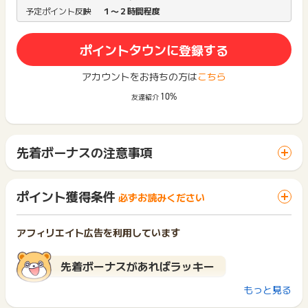
予定ポイント反映
１〜２時間程度
ポイントタウンに登録する
アカウントをお持ちの方は
こちら
10%
友達紹介
先着ボーナスの注意事項
マイページ内の獲得予定ポイントには、ご利用報酬のみの記
載となります。
ポイント獲得条件
必ずお読みください
ボーナス報酬はご利用報酬の加算時にポイント履歴に記載さ
れます。獲得予定ポイントには反映されませんのでご了承くだ
アフィリエイト広告を利用しています
さい。
ご利用報酬ポイントについては、会員ランクアップ条件/会
先着ボーナスがあればラッキー
員ランク特典の対象となります。
もっと見る
先着ボーナス実施確認は
こちら
から
ボーナス報酬については、会員ランクアップ条件/会員ラン