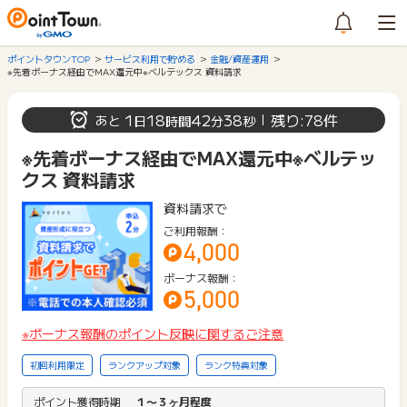
ポイントタウンTOP
サービス利用で貯める
金融/資産運用
※先着ボーナス経由でMAX還元中※ベルテックス 資料請求
1
18
42
38
残り:78件
あと
日
時間
分
秒
※先着ボーナス経由でMAX還元中※ベルテッ
クス 資料請求
資料請求で
ご利用報酬：
4,000
ボーナス報酬：
5,000
※ボーナス報酬のポイント反映に関するご注意
初回利用限定
ランクアップ対象
ランク特典対象
ポイント獲得時期
１〜３ヶ月程度