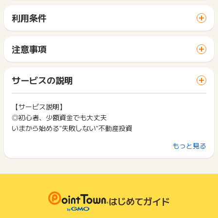
※ボーナス実施中の場合、ボーナス報酬と残り件数が表示されま
ク特典の対象外となります。
す※
利用条件
※ボーナスポイント分は友達紹介・キャンペーンのカウント対象
「 資料請求でポイントGET 」ボタンから広告主サイトを訪問
外です※
し、ご利用ください。
サイトに移動してからお申し込みやお買い物が完了するまでの
注意事項
間に、同じブラウザ（※）で他のサイトに移動した場合はポイン
【ポイント獲得条件】
ポイントの獲得の対象となるのは、税抜き・送料抜き価格とな
ト獲得ができません。
資料請求完了後の本人確認
ります。
「 資料請求でポイントGET 」ボタンを押した時とサービス・
一部のサービスにつきましては、1商品につき10円単位の金額
サービスの説明
お買い物利用時で、デバイス・ブラウザが異なる場合はポイン
下記、すべての条件を満たす方が対象となります。
は切り捨てとなります。
ト獲得ができません。
- お申し込み後30日以内の電話での本人確認取れた方。
ポイント獲得が1ポイント未満のものは切り捨てとなり、ポイ
- お申込み完了から30日を過ぎますと、特典を受け取ることが
ント履歴には記載されません。
【サービス説明】
2回以上同じお買い物・サービスをご利用される場合は、毎回
できなくなります。
原則として広告主側のポイント等を利用して支払われた金額分
◎初心者、少額資金でも大丈夫
ポイントタウンに戻り、「 資料請求でポイントGET 」ボタン
- 年齢：26歳以上～49歳以下の方
につきましては、ポイントタウンのポイント獲得の対象には含
を押してからご利用ください。
いまから始める”失敗しない”不動産投資
- 年収：500万円以上
まれません。
- 職業：会社員(上場会社、非上場会社)、公務員、士業職、団体
広告主が運営しているサービスの都合もしくは会員様の都合で
下記の事項に該当する場合、広告主側で対象外とみなし、「獲
もっと見る
職員の方
【いま不動産投資を始めるメリット】
商品の交換や一部でもキャンセルされた場合、ポイントが無効
得無効」となる可能性があります。
- 勤続年数：3年以上
になる可能性もございます。
①手間かからずほったらかし投資
・同一端末や同一世帯で、繰り返し利用不可のサービス・お買
- 当社提携の金融機関の審査を満たす方
各サービス・お買い物の獲得ポイントや獲得条件、キャンペー
②インフレに強く、金融市場の影響を受けにくい
い物を複数回ご利用された場合
- 株式会社ベルテックスのサービス利用（資料請求、個別相
ン期間が予告なしに変更される場合がございますが、ご利用さ
・他のポイントサイトや比較サイト、検索サイトなどを経由し
③保険効果で万が一の備えも◎
談、セミナー、会員登録等）が初めての方（1人1回、1世帯1回
れた時点の条件が適用されます。
て一度でも同サービス・お買い物を利用されたことがある場合
まで）
条件を達成しているかどうかは各広告主ではなく、代理店が行
はじめてガイド
ご利用前には、Cookieの削除をおこなっていただくことを推奨
あなたにとっての資産運用のパートナー、株式会社ベルテック
っているため、広告主はポイントに関する詳細を把握しており
します。
【ポイント獲得対象外条件】
ス。
ません。