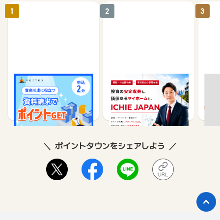
1
2
3
※先着ボーナス経由でMA
【ICHIEJAPAN】不動産
フラ
X還元中※ベルテックス 資
資料請求
「介
料請求
求
4,000
4,700
ポイントタウンをシェアしよう