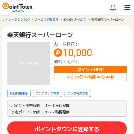
ポイントタウンTOP
サービスで貯める
その他(サービス)
楽天銀行スーパーローン
楽天銀行スーパーローン
カード発行で
10,000
通常：6,750
ポイントUP中
あと
23
日
19
時間
46
分
44
秒
初回利用限定
ランクアップ対象
ランク特典対象
ポイント獲得時期
１〜３ヶ月程度
予定ポイント反映
１〜２時間程度
ポイントタウンに登録する