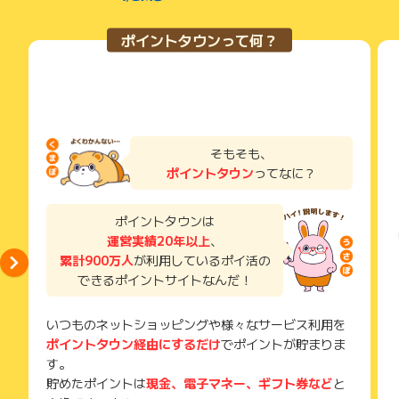
ざいます。
い。
獲得待ち・獲得失敗の状態でお問い合わせされる際に、該当の
ポイントタウンって何？
メールを送っていただく場合がございます。
そのため、紛失・破棄された場合は対応いたしかねますので、
ご注意ください。
(※) SafariやChromeなどwebサイトを表示するアプリのこと
そもそも、
ポイントタウン
ってなに？
ポイントタウンは
運営実績20年以上
、
累計900万人
が利用しているポイ活の
できるポイントサイトなんだ！
いつものネットショッピングや様々なサービス利用を
ポイントタウン経由にするだけ
でポイントが貯まりま
す。
貯めたポイントは
現金、電子マネー、ギフト券など
と