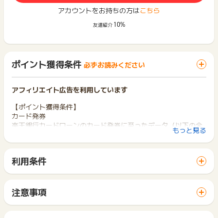
アカウントをお持ちの方は
こちら
10%
友達紹介
ポイント獲得条件
必ずお読みください
アフィリエイト広告を利用しています
【ポイント獲得条件】
カード発券
楽天銀行カードローンのカード発券に至ったデータ（以下の全
もっと見る
ての条件を満たす方）
1.満年齢20歳以上62歳以下の方（※1）
利用条件
2.日本国内に居住している方(外国籍の方は、永住権または特別
「 カード発行でポイントGET 」ボタンから広告主サイトを訪
永住権をお持ちの方）
問し、ご利用ください。
3.お勤めの方で毎月安定した定期収入のある方、または、専業
サイトに移動してからお申し込みやお買い物が完了するまでの
主婦の方
注意事項
間に、同じブラウザ（※）で他のサイトに移動した場合はポイン
4.楽天カード株式会社または三井住友カード株式会社の保証を
ポイントの獲得の対象となるのは、税抜き・送料抜き価格とな
ト獲得ができません。
受けることができる方 （※2）
ります。
「 カード発行でポイントGET 」ボタンを押した時とサービ
※1 但し、パート・アルバイトの方、及び専業主婦の方は60歳