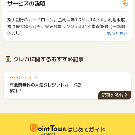
一部のサービスにつきましては、1商品につき10円単位の金額
サービスの説明
ス・お買い物利用時で、デバイス・ブラウザが異なる場合はポ
以下
は切り捨てとなります。
イント獲得ができません。
※2 当行が認めた場合は不要です
ポイント獲得が1ポイント未満のものは切り捨てとなり、ポイ
※申込みから3ヶ月以内に、新規発券された方（カード発行）
ント履歴には記載されません。
楽天銀行のカードローン。金利は年1.9％～14.5％。利用限度
2回以上同じお買い物・サービスをご利用される場合は、毎回
原則として広告主側のポイント等を利用して支払われた金額分
額は最大800万円。楽天会員ランクに応じて審査優遇（一部例
ポイントタウンに戻り、「 カード発行でポイントGET 」ボタ
【獲得対象外】
につきましては、ポイントタウンのポイント獲得の対象には含
ンを押してからご利用ください。
外あり）
もっと見る
・年収一定額未満の申し込み/カード発券
まれません。
・正常にカード発券されなかった場合
広告主が運営しているサービスの都合もしくは会員様の都合で
下記の事項に該当する場合、広告主側で対象外とみなし、「獲
・すでに「マイワン」「スーパーローン」などの既存会員の方
商品の交換や一部でもキャンセルされた場合、ポイントが無効
得無効」となる可能性があります。
・明らかにサービス利用意思がない方
になる可能性もございます。
・同一端末や同一世帯で、繰り返し利用不可のサービス・お買
・同一IPからの二回目以降のお申込み
クレカに関するおすすめ記事
各サービス・お買い物の獲得ポイントや獲得条件、キャンペー
い物を複数回ご利用された場合
・6ヵ月以内の複数回にわたるお申込み
ン期間が予告なしに変更される場合がございますが、ご利用さ
・他のポイントサイトや比較サイト、検索サイトなどを経由し
・入力不備・不正・虚偽・重複・いたずら・キャンセル
れた時点の条件が適用されます。
て一度でも同サービス・お買い物を利用されたことがある場合
・申込基準を満たしていない方からのお申込み
条件を達成しているかどうかは各広告主ではなく、代理店が行
ご利用前には、Cookieの削除をおこなっていただくことを推奨
クレジットカード
・3カ月経過してもカード発券に至らなかったデータ
っているため、広告主はポイントに関する詳細を把握しており
します。
年会費無料の人気クレジットカードご
・アプリ経由での申込、カード発券
ません。
紹介！
そのため、ポイントタウンのポイントに関するお問い合わせを
サービス・お買い物利用時にお電話など2つ以上の申し込み方
記事を読む
※広告主へ直接問い合わせする事を固く禁じます。
広告主様に直接行わないようお願いいたします。
法がある場合、必ずサイト上のWEBフォームからお申し込みく
問い合わせた場合、いかなる理由があろうと獲得対象外とな
掲載中のプログラムの掲載終了日はあくまで予定となってお
ださい。
りますのでご了承ください。
り、急遽終了となる場合がございます。
各サービス・お買い物に掲載されている獲得条件を必ずよくお
広告に遷移しない場合は掲載が終了となっておりポイントが獲
読みください。
※ポイントに関するお問い合わせは、
ポイントタウンのサポート
得できませんので、ご注意くださいませ。
までお問い合わせください。ポイントについて、広告主に直接
お申し込みやお買い物後、利用したサイトから送られる購入完
はじめてガイド
お問い合わせをした場合、ポイント獲得対象外となる場合がご
了などのメールは、ポイント獲得するまで必ず保管してくださ