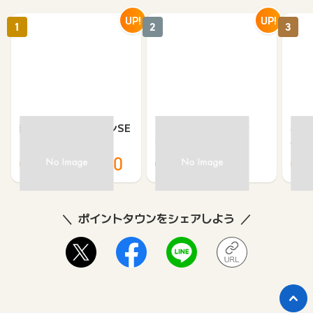
UP!
UP!
1
2
3
静岡銀行カードローンSE
DMM JCBカード（発
※合
LECA（セレカ）
券）
※【S
シブ
35,000
5,500
26,250
3,000
8
ポイントタウンをシェアしよう