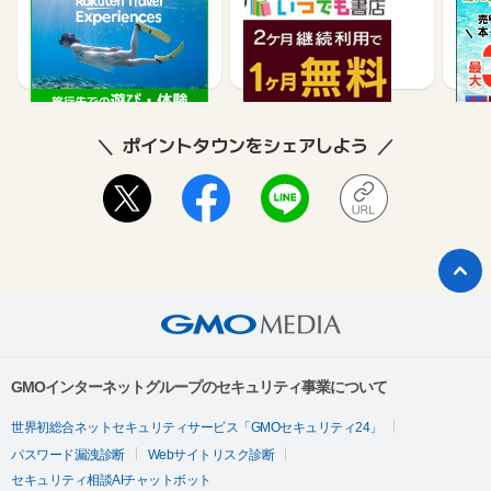
楽天トラベル観光体験
いつでも書店
【ネ
買取
2.5%
990
ポイントタウンをシェアしよう
GMOインターネットグループのセキュリティ事業について
世界初総合ネットセキュリティサービス「GMOセキュリティ24」
パスワード漏洩診断
Webサイトリスク診断
セキュリティ相談AIチャットボット