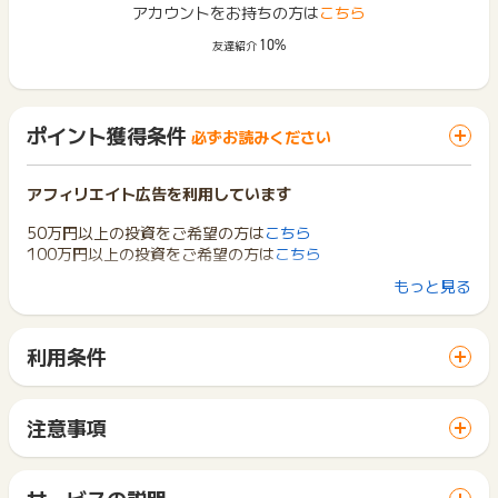
アカウントをお持ちの方は
こちら
10%
友達紹介
ポイント獲得条件
必ずお読みください
アフィリエイト広告を利用しています
50万円以上の投資をご希望の方は
こちら
100万円以上の投資をご希望の方は
こちら
もっと見る
【ポイント獲得条件】
①新規で口座を開設し、エードMYバンク38号への出資金の振
込が完了した方
利用条件
②エードMYバンク37号CPで新規で口座を開設したがご出資が
「 サイトへ行ってポイントGET 」ボタンから広告主サイトを
間に合わなかった方で、38号への出資金の振込が完了した方
訪問し、ご利用ください。
※当社商品への投資が初めての方が対象
サイトに移動してからお申し込みやお買い物が完了するまでの
※クーリングオフによりキャンセルとなった場合は除外
注意事項
間に、同じブラウザ（※）で他のサイトに移動した場合はポイン
※別途実施するキャンペーンとの併用は不可
ポイントの獲得の対象となるのは、税抜き・送料抜き価格とな
ト獲得ができません。
ります。
「 サイトへ行ってポイントGET 」ボタンを押した時とサービ
【ポイント獲得対象外条件】
一部のサービスにつきましては、1商品につき10円単位の金額
サービスの説明