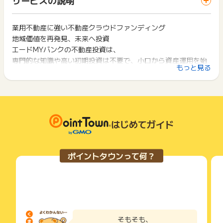
ス・お買い物利用時で、デバイス・ブラウザが異なる場合はポ
・出資申込内容の不備、虚偽、いたずら、重複などの不正行為
は切り捨てとなります。
イント獲得ができません。
・既存の出資者（過去に一度でも当社商品に出資されたことが
ポイント獲得が1ポイント未満のものは切り捨てとなり、ポイ
ある方）
ント履歴には記載されません。
業用不動産に強い不動産クラウドファンディング
2回以上同じお買い物・サービスをご利用される場合は、毎回
※ただし、投資家登録後、出資未経験の方は承認対象
原則として広告主側のポイント等を利用して支払われた金額分
地域価値を再発見、未来へ投資
ポイントタウンに戻り、「 サイトへ行ってポイントGET 」ボ
・過去に当社で同様の成果条件によるサービスをご利用いただ
につきましては、ポイントタウンのポイント獲得の対象には含
タンを押してからご利用ください。
エードMYバンクの不動産投資は、
いた方
まれません。
専門的な知識や高い初期投資は不要で、小口から資産運用を始
・退会後にメールアドレスを変更して再登録・再出資されたと
広告主が運営しているサービスの都合もしくは会員様の都合で
下記の事項に該当する場合、広告主側で対象外とみなし、「獲
もっと見る
当社が判断した場合
められます。
商品の交換や一部でもキャンセルされた場合、ポイントが無効
得無効」となる可能性があります。
になる可能性もございます。
・同一端末や同一世帯で、繰り返し利用不可のサービス・お買
【注意事項】
各サービス・お買い物の獲得ポイントや獲得条件、キャンペー
い物を複数回ご利用された場合
・ファンドが完売次第掲載終了となります。
ン期間が予告なしに変更される場合がございますが、ご利用さ
・他のポイントサイトや比較サイト、検索サイトなどを経由し
・公式のキャンペーンは対象外となります。
れた時点の条件が適用されます。
て一度でも同サービス・お買い物を利用されたことがある場合
条件を達成しているかどうかは各広告主ではなく、代理店が行
はじめてガイド
ご利用前には、Cookieの削除をおこなっていただくことを推奨
っているため、広告主はポイントに関する詳細を把握しており
します。
【成果調査必須項目】エードMYバンクへの登録メールアドレス
ません。
そのため、ポイントタウンのポイントに関するお問い合わせを
サービス・お買い物利用時にお電話など2つ以上の申し込み方
※ポイントに関するお問い合わせは、
ポイントタウンのサポート
ポイントタウンって何？
広告主様に直接行わないようお願いいたします。
法がある場合、必ずサイト上のWEBフォームからお申し込みく
までお問い合わせください。ポイントについて、広告主に直接
掲載中のプログラムの掲載終了日はあくまで予定となってお
ださい。
お問い合わせをした場合、ポイント獲得対象外となる場合がご
り、急遽終了となる場合がございます。
各サービス・お買い物に掲載されている獲得条件を必ずよくお
ざいます。
広告に遷移しない場合は掲載が終了となっておりポイントが獲
読みください。
得できませんので、ご注意くださいませ。
お申し込みやお買い物後、利用したサイトから送られる購入完
了などのメールは、ポイント獲得するまで必ず保管してくださ
そもそも、