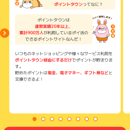
い。
ポイントタウン
ってなに？
獲得待ち・獲得失敗の状態でお問い合わせされる際に、該当の
メールを送っていただく場合がございます。
そのため、紛失・破棄された場合は対応いたしかねますので、
ポイントタウンは
ご注意ください。
運営実績20年以上
、
累計900万人
が利用しているポイ活の
(※) SafariやChromeなどwebサイトを表示するアプリのこと
できるポイントサイトなんだ！
いつものネットショッピングや様々なサービス利用を
ポイントタウン経由にするだけ
でポイントが貯まりま
す。
貯めたポイントは
現金、電子マネー、ギフト券など
と
交換できるよ！