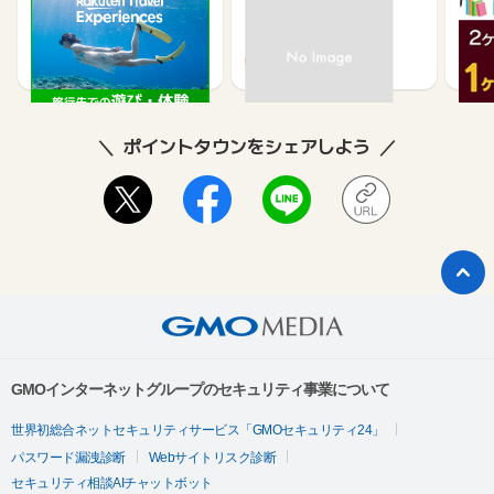
楽天トラベル観光体験
高速バスドットコム
いつ
2.5%
1.3%
ポイントタウンをシェアしよう
GMOインターネットグループのセキュリティ事業について
世界初総合ネットセキュリティサービス「GMOセキュリティ24」
パスワード漏洩診断
Webサイトリスク診断
セキュリティ相談AIチャットボット