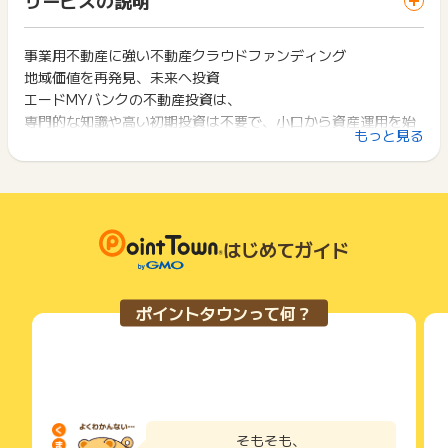
ス・お買い物利用時で、デバイス・ブラウザが異なる場合はポ
・出資申込内容の不備、虚偽、いたずら、重複などの不正行為
は切り捨てとなります。
イント獲得ができません。
・既存の出資者（過去に一度でも当社商品に出資されたことが
ポイント獲得が1ポイント未満のものは切り捨てとなり、ポイ
ある方）
ント履歴には記載されません。
事業用不動産に強い不動産クラウドファンディング
2回以上同じお買い物・サービスをご利用される場合は、毎回
※ただし、投資家登録後、出資未経験の方は承認対象
原則として広告主側のポイント等を利用して支払われた金額分
地域価値を再発見、未来へ投資
ポイントタウンに戻り、「 サイトへ行ってポイントGET 」ボ
・過去に当社で同様の成果条件によるサービスをご利用いただ
につきましては、ポイントタウンのポイント獲得の対象には含
タンを押してからご利用ください。
エードMYバンクの不動産投資は、
いた方
まれません。
専門的な知識や高い初期投資は不要で、小口から資産運用を始
・退会後にメールアドレスを変更して再登録・再出資されたと
広告主が運営しているサービスの都合もしくは会員様の都合で
下記の事項に該当する場合、広告主側で対象外とみなし、「獲
もっと見る
当社が判断した場合
められます。
商品の交換や一部でもキャンセルされた場合、ポイントが無効
得無効」となる可能性があります。
※ポイントに関するお問い合わせを広告主様へ直接連絡された場
になる可能性もございます。
・同一端末や同一世帯で、繰り返し利用不可のサービス・お買
合は対象外となる恐れがあります。
各サービス・お買い物の獲得ポイントや獲得条件、キャンペー
い物を複数回ご利用された場合
ン期間が予告なしに変更される場合がございますが、ご利用さ
・他のポイントサイトや比較サイト、検索サイトなどを経由し
【注意事項】
れた時点の条件が適用されます。
て一度でも同サービス・お買い物を利用されたことがある場合
・ファンドが完売次第掲載終了となります。
条件を達成しているかどうかは各広告主ではなく、代理店が行
はじめてガイド
ご利用前には、Cookieの削除をおこなっていただくことを推奨
・公式のキャンペーンは対象外となります。
っているため、広告主はポイントに関する詳細を把握しており
します。
ません。
【成果調査必要項目】エードMYバンクへの登録メールアドレス
そのため、ポイントタウンのポイントに関するお問い合わせを
サービス・お買い物利用時にお電話など2つ以上の申し込み方
ポイントタウンって何？
広告主様に直接行わないようお願いいたします。
法がある場合、必ずサイト上のWEBフォームからお申し込みく
※ポイントに関するお問い合わせは、
ポイントタウンのサポート
掲載中のプログラムの掲載終了日はあくまで予定となってお
ださい。
までお問い合わせください。ポイントについて、広告主に直接
り、急遽終了となる場合がございます。
各サービス・お買い物に掲載されている獲得条件を必ずよくお
お問い合わせをした場合、ポイント獲得対象外となる場合がご
広告に遷移しない場合は掲載が終了となっておりポイントが獲
読みください。
ざいます。
得できませんので、ご注意くださいませ。
お申し込みやお買い物後、利用したサイトから送られる購入完
了などのメールは、ポイント獲得するまで必ず保管してくださ
そもそも、