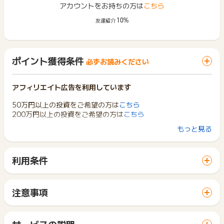
アカウントをお持ちの方は
こちら
10%
友達紹介
ポイント獲得条件
必ずお読みください
アフィリエイト広告を利用しています
50万円以上の投資をご希望の方は
こちら
200万円以上の投資をご希望の方は
こちら
もっと見る
【ポイント獲得条件】
①新規で口座を開設し、エードMYバンク38号への出資金の振
込が完了した方
利用条件
②エードMYバンク37号CPで新規で口座を開設したがご出資が
「 サイトへ行ってポイントGET 」ボタンから広告主サイトを
間に合わなかった方で、38号への出資金の振込が完了した方
訪問し、ご利用ください。
※当社商品への投資が初めての方が対象
サイトに移動してからお申し込みやお買い物が完了するまでの
※クーリングオフによりキャンセルとなった場合は除外
注意事項
間に、同じブラウザ（※）で他のサイトに移動した場合はポイン
※別途実施するキャンペーンとの併用は不可
ポイントの獲得の対象となるのは、税抜き・送料抜き価格とな
ト獲得ができません。
ります。
「 サイトへ行ってポイントGET 」ボタンを押した時とサービ
【ポイント獲得対象外条件】
一部のサービスにつきましては、1商品につき10円単位の金額
サービスの説明