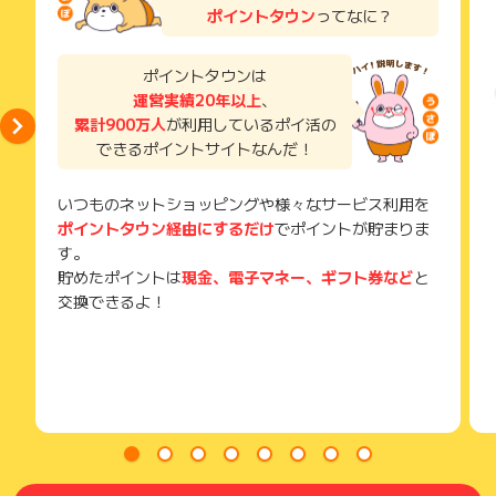
い。
ポイントタウン
ってなに？
獲得待ち・獲得失敗の状態でお問い合わせされる際に、該当の
メールを送っていただく場合がございます。
そのため、紛失・破棄された場合は対応いたしかねますので、
ポイントタウンは
ご注意ください。
運営実績20年以上
、
累計900万人
が利用しているポイ活の
(※) SafariやChromeなどwebサイトを表示するアプリのこと
できるポイントサイトなんだ！
いつものネットショッピングや様々なサービス利用を
ポイントタウン経由にするだけ
でポイントが貯まりま
す。
貯めたポイントは
現金、電子マネー、ギフト券など
と
交換できるよ！