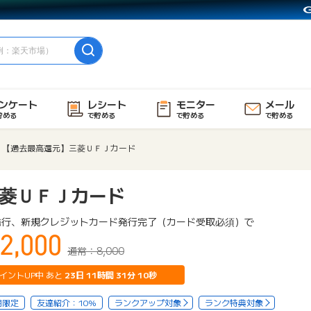
ンケート
レシート
モニター
メール
貯める
で貯める
で貯める
で貯める
【過去最高還元】三菱ＵＦＪカード
菱ＵＦＪカード
発行、新規クレジットカード発行完了（カード受取必須）で
2,000
通常：8,000
イントUP中 あと
23
日
11
時間
31
分
09
秒
用限定
友達紹介：10%
ランクアップ対象
ランク特典対象