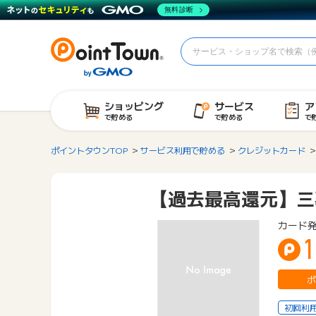
無料診断
ショッピング
サービス
ア
で貯める
で貯める
で
ポイントタウンTOP
サービス利用で貯める
クレジットカード
【過去最高還元】三
カード
1
ポ
初回利