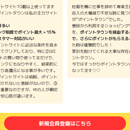
ントサイト10個以上使ってます
妊娠を機に仕事を辞めて専業主
ポイントタウンは私の主力サイト
収入の大幅減で不安な時に見つ
。
が"ポイントタウン"でした。
件多い
普段から利用するショッピング
ンク制度でポイント最大＋15%
を、
ポイントタウンを経由する
スタマー対応がいい
で、さらにポイントがもらえる
イントサイトに必須な条件を高水
た時は衝撃的でした！
全てクリアしており、特に②はE
家計を助けてくれる大事な存在
イトの買い物で使ってるだけで、
ントタウン。
ランクにもなりやすく、結果的に
今ではすっかりポイントタウン
より高還元になる事が多いです。
なってます♡♡
ポイントサイトは結局、ポイント
認されないと意味がないので、③
番重要なのですが、中の人が親切
で安心感が違います。
新規会員登録はこちら