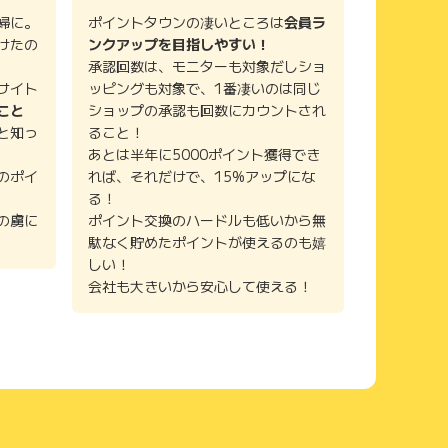
婦に。
ポイントタウンの凄いところは
会員ラ
けたの
ンクアップを目指しやすい！
承認回数は、モニターも対象だしショ
サイト
ッピングも対象で、1番凄いのは同じ
こと
ショップの承認も回数にカウントされ
と知っ
ること！
あとは半年に5000ポイント獲得でき
のポイ
れば、それだけで、15%アップにな
る！
の虜に
ポイント交換のハードルも低いから無
駄なく貯めたポイントが使えるのも嬉
しい！
会社も大きいから安心して使える！