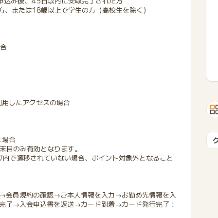
申込み後、45日以内に受取完了された方
方、または18歳以上で学生の方（高校生を除く）
場合
利用したアクセスの場合
た場合
端末目のみ有効となります。
ザ内で遷移されていない場合、ポイント対象外となること
→会員規約の確認→ご本人情報を入力→お勤め先情報を入
完了→入会申込書を返送→カード到着→カード発行完了！