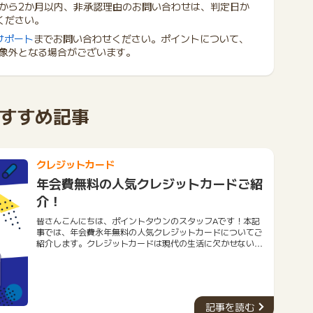
から2か月以内、非承認理由のお問い合わせは、判定日か
ください。
サポート
までお問い合わせください。ポイントについて、
象外となる場合がございます。
すすめ記事
クレジットカード
年会費無料の人気クレジットカードご紹
介！
皆さんこんにちは、ポイントタウンのスタッフAです！本記
事では、年会費永年無料の人気クレジットカードについてご
紹介します。クレジットカードは現代の生活に欠かせないツ
ールとなりました。しかし、年会費がかかるものも多く、経
済的な負担になることもあります。そこで今回は、年会費が
永年無料のおすすめクレジットカード５種類をご紹介しま
す。今回ご紹介するクレジットカードは、優れた特典やサー
ビスを提供しながらも、年会費を一切支払う必要がありませ
記事を読む
ん。ぜひ、自分に合ったカードを見つけて、お得な生活を送