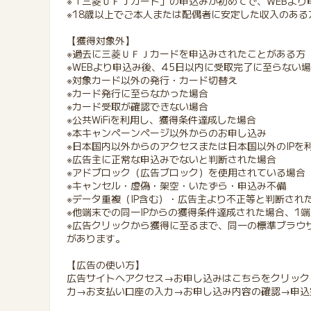
※「三菱ＵＦＪカード」の申込みが初めてで、WEBより
※18歳以上でご本人または配偶者に安定した収入のある
【獲得対象外】
※過去に三菱ＵＦＪカードを申込みされたことがある方
※WEBより申込み後、45日以内に受取完了に至らない
※対象カード以外の発行・カード切替え
※カード発行に至らなかった場合
※カード受取が確認できない場合
※公共WiFiを利用し、獲得条件達成した場合
※本キャンペーンページ以外からのお申し込み
※日本国内以外からのアクセスまたは日本国以外のIPを
※広告主に正常な申込みでないと判断された場合
※アドブロック（広告ブロック）を使用されている場合
※キャンセル・虚偽・架空・いたずら・申込み不備
※データ重複（IP含む）・広告主より不正等と判断され
※他端末での同一IPからの獲得条件達成された場合、1
※広告クリックから獲得に至るまで、同一の標準ブラウ
があります。
【広告の使い方】
広告サイトへアクセス→お申し込みはこちらをクリック
力→お支払い口座の入力→お申し込み内容の確認→申込