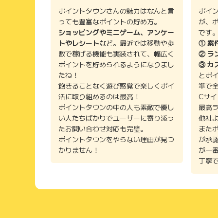
ポイントタウンさんの魅力はなんと言
ポイ
っても豊富なポイントの貯め方。
が、
ショッピングやミニゲーム、アンケー
です
トやレシート
など。最近では移動や歩
① 案
数で稼げる機能も実装されて、幅広く
② ラ
ポイントを貯められるようになりまし
③ カ
たね！
とポ
飽きることなく遊び感覚で楽しくポイ
準で
活に取り組めるのは最高！
Cサ
ポイントタウンの中の人も素敵で優し
最高
い人たちばかりでユーザーに寄り添っ
他社
たお問い合わせ対応も完璧。
また
ポイントタウンをやらない理由が見つ
が承
かりません！
が一
丁寧