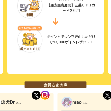
【過去最高還元】三菱ＵＦＪカ
ード
を利用
ポイントタウンを経由しただけ
で
12,000ポイント
ゲット！
会員さまの声
忠犬Dr
mao
さん
さん