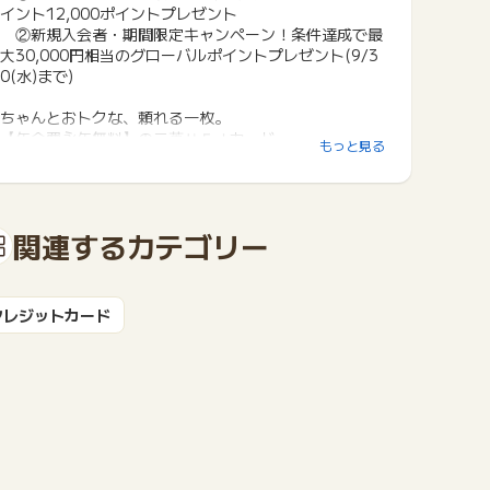
イント12,000ポイントプレゼント
②新規入会者・期間限定キャンペーン！条件達成で最
大30,000円相当のグローバルポイントプレゼント(9/3
0(水)まで)
ちゃんとおトクな、頼れる一枚。
【年会費永年無料】の三菱ＵＦＪカード
もっと見る
■対象のコンビニ・スーパー・飲食店など（*1）のご利
用分がだれでも7%ポイント還元。さらに、条件達成で
最大20%ポイント還元！（*2）
関連するカテゴリー
■新規入会者・期間限定キャンペーン！条件達成で最大
30,000円相当のグローバルポイントプレゼント！
└新規入会特典で10,000円相当のグローバルポイント
プレゼント（*3）
クレジットカード
└期間限定！新規ご入会＋条件達成で対象店舗でのご
利用分が一定期間7%→20%に還元率UP！最大20,000
円相当のグローバルポイントプレゼント（*4）
■たまったポイントが使いやすい！「グローバルポイン
ト Wallet」アプリにチャージしてスマホタッチ決済や
ネットショッピングに！
▼対象店舗の例