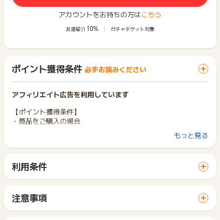
アカウントをお持ちの方は
こちら
10%
友達紹介
ガチャチケット対象
ポイント獲得条件
必ずお読みください
アフィリエイト広告を利用しています
【ポイント獲得条件】
・商品をご購入の場合
もっと見る
【ポイント獲得対象外条件】
・キャンセル・不備・いたずら・商品受取拒否及び不着、返品
の場合
利用条件
「 ショッピングでポイントGET 」ボタンから広告主サイトを
訪問し、ご利用ください。
サイトに移動してからお申し込みやお買い物が完了するまでの
注意事項
間に、同じブラウザ（※）で他のサイトに移動した場合はポイン
ポイントの獲得の対象となるのは、税抜き・送料抜き価格とな
ト獲得ができません。
※キャンセル・不備・いたずら・商品受取拒否及び不着、返品の
ります。