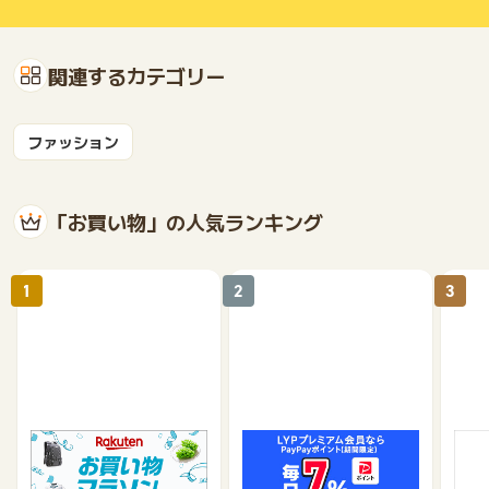
関連するカテゴリー
ファッション
「お買い物」の人気ランキング
1
2
3
楽天市場
Yahoo!ショッピング
au 
（旧：