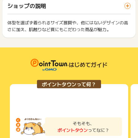
「 ショッピングでポイントGET 」ボタンを押した時とサービ
場合はポイント獲得対象外です。
一部のサービスにつきましては、1商品につき10円単位の金額
ショップの説明
ス・お買い物利用時で、デバイス・ブラウザが異なる場合はポ
は切り捨てとなります。
イント獲得ができません。
ポイント獲得が1ポイント未満のものは切り捨てとなり、ポイ
※ポイントに関するお問い合わせは、
ポイントタウンのサポート
ント履歴には記載されません。
体型を選ばず着られるサイズ展開や、他にはないデザインの高
2回以上同じお買い物・サービスをご利用される場合は、毎回
までお問い合わせください。ポイントについて、広告主に直接
原則として広告主側のポイント等を利用して支払われた金額分
さに加え、肌触りなど質にもこだわった商品が魅力。
ポイントタウンに戻り、「 ショッピングでポイントGET 」ボ
お問い合わせをした場合、ポイント獲得対象外となる場合がご
につきましては、ポイントタウンのポイント獲得の対象には含
もっと見る
タンを押してからご利用ください。
ざいます。
まれません。
広告主が運営しているサービスの都合もしくは会員様の都合で
下記の事項に該当する場合、広告主側で対象外とみなし、「獲
商品の交換や一部でもキャンセルされた場合、ポイントが無効
得無効」となる可能性があります。
になる可能性もございます。
・同一端末や同一世帯で、繰り返し利用不可のサービス・お買
各サービス・お買い物の獲得ポイントや獲得条件、キャンペー
はじめてガイド
い物を複数回ご利用された場合
ン期間が予告なしに変更される場合がございますが、ご利用さ
・他のポイントサイトや比較サイト、検索サイトなどを経由し
れた時点の条件が適用されます。
て一度でも同サービス・お買い物を利用されたことがある場合
条件を達成しているかどうかは各広告主ではなく、代理店が行
ご利用前には、Cookieの削除をおこなっていただくことを推奨
ポイントタウンって何？
っているため、広告主はポイントに関する詳細を把握しており
します。
ません。
そのため、ポイントタウンのポイントに関するお問い合わせを
サービス・お買い物利用時にお電話など2つ以上の申し込み方
広告主様に直接行わないようお願いいたします。
法がある場合、必ずサイト上のWEBフォームからお申し込みく
掲載中のプログラムの掲載終了日はあくまで予定となってお
ださい。
り、急遽終了となる場合がございます。
各サービス・お買い物に掲載されている獲得条件を必ずよくお
広告に遷移しない場合は掲載が終了となっておりポイントが獲
読みください。
そもそも、
得できませんので、ご注意くださいませ。
ポイントタウン
ってなに？
お申し込みやお買い物後、利用したサイトから送られる購入完
※キャンセル・不備・いたずら・商品受取拒否及び不着、返品の