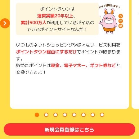
了などのメールは、ポイント獲得するまで必ず保管してくださ
場合はポイント獲得対象外です。
い。
ポイントタウンは
獲得待ち・獲得失敗の状態でお問い合わせされる際に、該当の
運営実績20年以上
、
メールを送っていただく場合がございます。
累計900万人
が利用しているポイ活の
そのため、紛失・破棄された場合は対応いたしかねますので、
できるポイントサイトなんだ！
ご注意ください。
(※) SafariやChromeなどwebサイトを表示するアプリのこと
いつものネットショッピングや様々なサービス利用を
ポイントタウン経由にするだけ
でポイントが貯まりま
す。
貯めたポイントは
現金、電子マネー、ギフト券など
と
交換できるよ！
新規会員登録はこちら