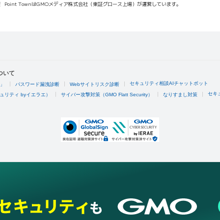
報
Point TownはGMOメディア株式会社（東証グロース上場）が運営しています。
ついて
セキュリティ相談AIチャットボット
4」
パスワード漏洩診断
Webサイトリスク診断
セキ
ュリティ byイエラエ）
サイバー攻撃対策（GMO Flatt Security）
なりすまし対策