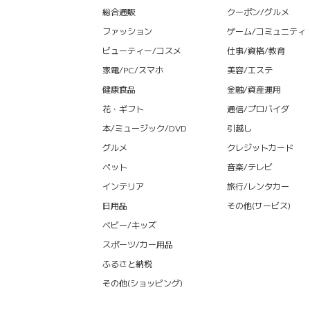
総合通販
クーポン/グルメ
ファッション
ゲーム/コミュニティ
ビューティー/コスメ
仕事/資格/教育
家電/PC/スマホ
美容/エステ
健康食品
金融/資産運用
花・ギフト
通信/プロバイダ
本/ミュージック/DVD
引越し
グルメ
クレジットカード
ペット
音楽/テレビ
インテリア
旅行/レンタカー
日用品
その他(サービス)
ベビー/キッズ
スポーツ/カー用品
ふるさと納税
その他(ショッピング)