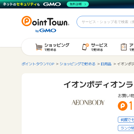
無料診断
ショッピング
サービス
ア
で貯める
で貯める
で
ポイントタウンTOP
ショッピングで貯める
日用品
イオンボ
イオンボディオンラ
お買い
何度で
ランク