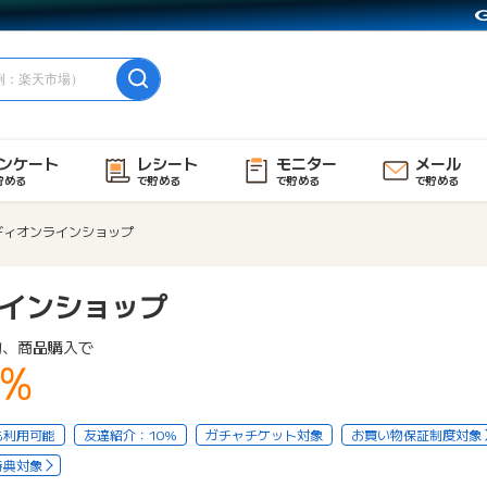
ンケート
レシート
モニター
メール
貯める
で貯める
で貯める
で貯める
ディオンラインショップ
インショップ
物、商品購入で
1%
も利用可能
友達紹介：10%
ガチャチケット対象
お買い物保証制度対象
特典対象