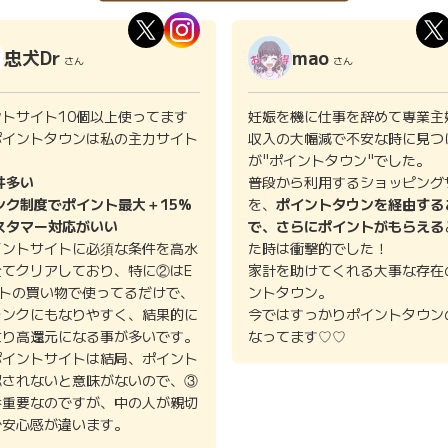
忠犬Dr
mao
さん
さん
ントサイト10個以上使ってます
妊娠を機に仕事を辞めて専業主
ポイントタウンは私の主力サイト
収入の大幅減で不安な時に見つ
。
が"ポイントタウン"でした。
件多い
普段から利用するショッピング
ンク制度でポイント最大＋15%
を、
ポイントタウンを経由する
スタマー対応がいい
で、さらにポイントがもらえる
イントサイトに必須な条件を高水
た時は衝撃的でした！
全てクリアしており、特に②はE
家計を助けてくれる大事な存在
イトの買い物で使ってるだけで、
ントタウン。
ランクにもなりやすく、結果的に
今ではすっかりポイントタウン
より高還元になる事が多いです。
なってます♡♡
ポイントサイトは結局、ポイント
認されないと意味がないので、③
番重要なのですが、中の人が親切
で安心感が違います。