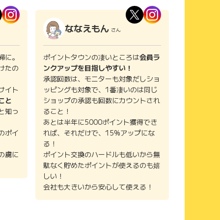
ななえもん
さん
婦に。
ポイントタウンの凄いところは
会員ラ
けたの
ンクアップを目指しやすい！
承認回数は、モニターも対象だしショ
サイト
ッピングも対象で、1番凄いのは同じ
こと
ショップの承認も回数にカウントされ
と知っ
ること！
あとは半年に5000ポイント獲得でき
のポイ
れば、それだけで、15%アップにな
る！
の虜に
ポイント交換のハードルも低いから無
駄なく貯めたポイントが使えるのも嬉
しい！
会社も大きいから安心して使える！