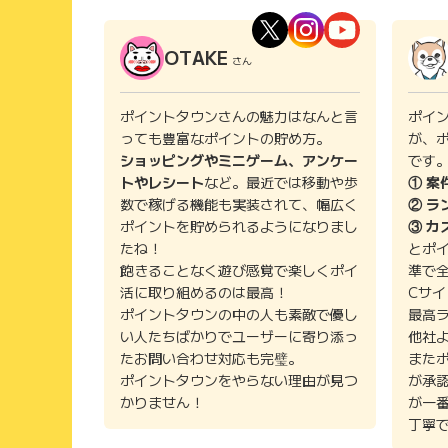
OTAKE
さん
ポイントタウンさんの魅力はなんと言
ポイ
っても豊富なポイントの貯め方。
が、
ショッピングやミニゲーム、アンケー
です
トやレシート
など。最近では移動や歩
① 案
数で稼げる機能も実装されて、幅広く
② ラ
ポイントを貯められるようになりまし
③ カ
たね！
とポ
飽きることなく遊び感覚で楽しくポイ
準で
活に取り組めるのは最高！
Cサ
ポイントタウンの中の人も素敵で優し
最高
い人たちばかりでユーザーに寄り添っ
他社
たお問い合わせ対応も完璧。
また
ポイントタウンをやらない理由が見つ
が承
かりません！
が一
丁寧