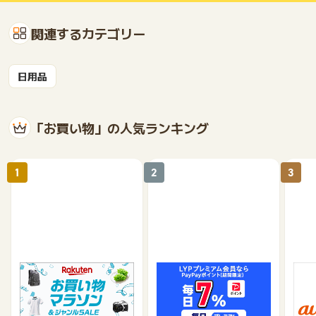
関連するカテゴリー
日用品
「お買い物」の人気ランキング
1
2
3
楽天市場
Yahoo!ショッピング
au 
（旧：
1%
1%