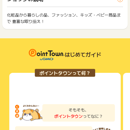
までお問い合わせください。ポイントについて、広告主に直接
ス・お買い物利用時で、デバイス・ブラウザが異なる場合はポ
は切り捨てとなります。
お問い合わせをした場合、ポイント獲得対象外となる場合がご
イント獲得ができません。
ポイント獲得が1ポイント未満のものは切り捨てとなり、ポイ
ざいます。
ント履歴には記載されません。
化粧品から暮らしの品、ファッション、キッズ・ベビー商品ま
2回以上同じお買い物・サービスをご利用される場合は、毎回
原則として広告主側のポイント等を利用して支払われた金額分
で 豊富な取り揃え！
ポイントタウンに戻り、「 ショッピングでポイントGET 」ボ
につきましては、ポイントタウンのポイント獲得の対象には含
もっと見る
タンを押してからご利用ください。
まれません。
広告主が運営しているサービスの都合もしくは会員様の都合で
下記の事項に該当する場合、広告主側で対象外とみなし、「獲
商品の交換や一部でもキャンセルされた場合、ポイントが無効
得無効」となる可能性があります。
になる可能性もございます。
・同一端末や同一世帯で、繰り返し利用不可のサービス・お買
各サービス・お買い物の獲得ポイントや獲得条件、キャンペー
はじめてガイド
い物を複数回ご利用された場合
ン期間が予告なしに変更される場合がございますが、ご利用さ
・他のポイントサイトや比較サイト、検索サイトなどを経由し
れた時点の条件が適用されます。
て一度でも同サービス・お買い物を利用されたことがある場合
条件を達成しているかどうかは各広告主ではなく、代理店が行
ご利用前には、Cookieの削除をおこなっていただくことを推奨
ポイントタウンって何？
っているため、広告主はポイントに関する詳細を把握しており
します。
ません。
そのため、ポイントタウンのポイントに関するお問い合わせを
サービス・お買い物利用時にお電話など2つ以上の申し込み方
広告主様に直接行わないようお願いいたします。
法がある場合、必ずサイト上のWEBフォームからお申し込みく
掲載中のプログラムの掲載終了日はあくまで予定となってお
ださい。
り、急遽終了となる場合がございます。
各サービス・お買い物に掲載されている獲得条件を必ずよくお
広告に遷移しない場合は掲載が終了となっておりポイントが獲
読みください。
そもそも、
得できませんので、ご注意くださいませ。
ポイントタウン
ってなに？
お申し込みやお買い物後、利用したサイトから送られる購入完
※キャンセル・不備・いたずら・商品受取拒否及び不着、返品の
了などのメールは、ポイント獲得するまで必ず保管してくださ
場合はポイント獲得対象外です。
い。