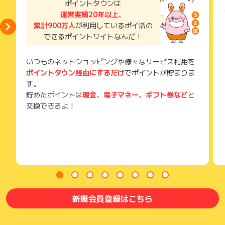
ポイントタウンは
獲得待ち・獲得失敗の状態でお問い合わせされる際に、該当の
運営実績20年以上
、
メールを送っていただく場合がございます。
累計900万人
が利用しているポイ活の
そのため、紛失・破棄された場合は対応いたしかねますので、
できるポイントサイトなんだ！
ご注意ください。
(※) SafariやChromeなどwebサイトを表示するアプリのこと
いつものネットショッピングや様々なサービス利用を
ポイントタウン経由にするだけ
でポイントが貯まりま
す。
貯めたポイントは
現金、電子マネー、ギフト券など
と
交換できるよ！
新規会員登録はこちら