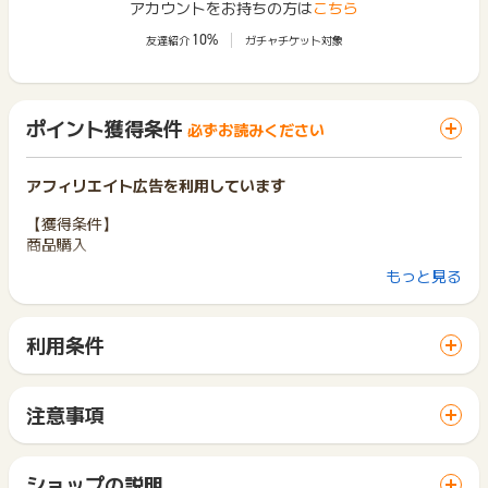
アカウントをお持ちの方は
こちら
10%
友達紹介
ガチャチケット対象
ポイント獲得条件
必ずお読みください
アフィリエイト広告を利用しています
【獲得条件】
商品購入
もっと見る
【獲得対象外】
キャンセル・不備・いたずら・商品受取拒否及び不着、返品の
場合はポイント獲得対象外です。
利用条件
「 ショッピングでポイントGET 」ボタンから広告主サイトを
「おもちゃ・ホビー」カテゴリ内の「フィギュア」・「カー
訪問し、ご利用ください。
ド」、
サイトに移動してからお申し込みやお買い物が完了するまでの
「ゲーム」カテゴリ内の「ゲーム機本体」内の商品は獲得対象
注意事項
間に、同じブラウザ（※）で他のサイトに移動した場合はポイン
外です。
ポイントの獲得の対象となるのは、税抜き・送料抜き価格とな
ト獲得ができません。
ります。
※ポイントに関するお問い合わせは、
ポイントタウンのサポート
「 ショッピングでポイントGET 」ボタンを押した時とサービ
一部のサービスにつきましては、1商品につき10円単位の金額
ショップの説明