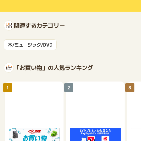
ＤｕａｌＳｅｎｓｅ ワイヤレスコントローラー ３０周年ア
ニバーサリー リミテッドエディション
【2026年5月22日より獲得対象商品】
関連するカテゴリー
Ｎｉｎｔｅｎｄｏ Ｓｗｉｔｃｈ ２（日本語・国内専用）
Ｎｉｎｔｅｎｄｏ Ｓｗｉｔｃｈ ２（日本語・国内専用）
マリオカート ワールド セット
本/ミュージック/DVD
※ポイントに関するお問い合わせは、
ポイントタウンサポート
ま
でお問い合わせください。
ポイントについて、広告主に直接お問い合わせをした場合、ポ
「お買い物」の人気ランキング
イント獲得対象外となる場合がございます。
※ポイントに関するお問い合わせは、
ポイントタウンのサポート
1
2
3
までお問い合わせください。ポイントについて、広告主に直接
お問い合わせをした場合、ポイント獲得対象外となる場合がご
ざいます。
楽天市場
Yahoo!ショッピング
au 
（旧：