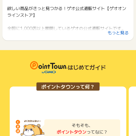
ポイント獲得が1ポイント未満のものは切り捨てとなり、ポイ
ント履歴には記載されません。
欲しい商品がきっと見つかる！ゲオ公式通販サイト【ゲオオン
2回以上同じお買い物・サービスをご利用される場合は、毎回
【2025年6月12日より獲得対象外商品】
原則として広告主側のポイント等を利用して支払われた金額分
ラインストア】
ポイントタウンに戻り、「 ショッピングでポイントGET 」ボ
Ｎｉｎｔｅｎｄｏ Ｓｗｉｔｃｈ ２（日本語・国内専用）
につきましては、ポイントタウンのポイント獲得の対象には含
タンを押してからご利用ください。
Ｎｉｎｔｅｎｄｏ Ｓｗｉｔｃｈ ２（日本語・国内専用）
まれません。
全国に1,000店以上展開しているゲオの公式通販サイトです。
マリオカート ワールド セット
広告主が運営しているサービスの都合もしくは会員様の都合で
下記の事項に該当する場合、広告主側で対象外とみなし、「獲
もっと見る
Ｊｏｙ－Ｃｏｎ ２ （Ｌ） ライトブルー／（Ｒ） ライト
ゲーム・中古スマホ・中古タブレット・スマートウォッチ・テ
商品の交換や一部でもキャンセルされた場合、ポイントが無効
得無効」となる可能性があります。
レッド
になる可能性もございます。
レビ・イヤホン、雑貨等と幅広い品揃え！
・同一端末や同一世帯で、繰り返し利用不可のサービス・お買
Ｊｏｙ－Ｃｏｎ ２ （Ｌ） ライトブルー
各サービス・お買い物の獲得ポイントや獲得条件、キャンペー
い物を複数回ご利用された場合
Ｊｏｙ－Ｃｏｎ ２ （Ｒ） ライトレッド
ン期間が予告なしに変更される場合がございますが、ご利用さ
・他のポイントサイトや比較サイト、検索サイトなどを経由し
ゲオ限定特典タイトルの予約も受付可！お得なセールも随時開
Ｎｉｎｔｅｎｄｏ Ｓｗｉｔｃｈ ２ Ｐｒｏコントローラー
れた時点の条件が適用されます。
て一度でも同サービス・お買い物を利用されたことがある場合
催。
Ｎｉｎｔｅｎｄｏ Ｓｗｉｔｃｈ ２ カメラ
条件を達成しているかどうかは各広告主ではなく、代理店が行
はじめてガイド
ご利用前には、Cookieの削除をおこなっていただくことを推奨
2,000円以上（税込）のご購入で送料無料。
Ｓａｍｓｕｎｇ ｍｉｃｒｏＳＤ Ｅｘｐｒｅｓｓ Ｃａｒ
っているため、広告主はポイントに関する詳細を把握しており
します。
ｄ ２５６ＧＢ ｆｏｒ Ｎｉｎｔｅｎｄｏ Ｓｗｉｔｃｈ
ません。
２
ゲオオンラインストアでのお買い物を楽しもう！
そのため、ポイントタウンのポイントに関するお問い合わせを
サービス・お買い物利用時にお電話など2つ以上の申し込み方
ポイントタウンって何？
ＳａｎＤｉｓｋ ｍｉｃｒｏＳＤ Ｅｘｐｒｅｓｓ Ｃａｒ
広告主様に直接行わないようお願いいたします。
法がある場合、必ずサイト上のWEBフォームからお申し込みく
ｄ ２５６ＧＢ ｆｏｒ Ｎｉｎｔｅｎｄｏ Ｓｗｉｔｃｈ
掲載中のプログラムの掲載終了日はあくまで予定となってお
ださい。
２
り、急遽終了となる場合がございます。
各サービス・お買い物に掲載されている獲得条件を必ずよくお
広告に遷移しない場合は掲載が終了となっておりポイントが獲
読みください。
【2025年6月17日より獲得対象外商品】
得できませんので、ご注意くださいませ。
Ｎｉｎｔｅｎｄｏ Ｓｗｉｔｃｈ ２ オールインボックス
お申し込みやお買い物後、利用したサイトから送られる購入完
了などのメールは、ポイント獲得するまで必ず保管してくださ
そもそも、
【2025年6月12日より獲得対象商品】
い。
ポイントタウン
ってなに？
ＰｌａｙＳｔａｔｉｏｎ Ｐｏｒｔａｌ リモートプレーヤー
獲得待ち・獲得失敗の状態でお問い合わせされる際に、該当の