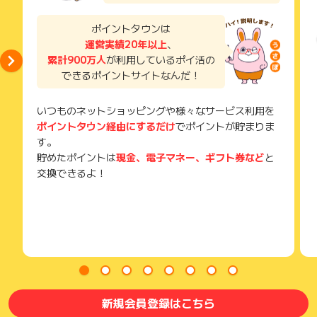
ＤｕａｌＳｅｎｓｅ ワイヤレスコントローラー ３０周年ア
メールを送っていただく場合がございます。
ニバーサリー リミテッドエディション
そのため、紛失・破棄された場合は対応いたしかねますので、
ポイントタウンは
ＰｌａｙＳｔａｔｉｏｎ ５ Ｐｒｏ
ご注意ください。
運営実績20年以上
、
ＤｕａｌＳｅｎｓｅ ワイヤレスコントローラー モンスター
ハンターワイルズ リミテッドエディション
累計900万人
が利用しているポイ活の
(※) SafariやChromeなどwebサイトを表示するアプリのこと
ＰｌａｙＳｔａｔｉｏｎ５用カバー モンスターハンターワイ
できるポイントサイトなんだ！
ルズ リミテッドエディション
ＰｌａｙＳｔａｔｉｏｎ Ｐｏｒｔａｌ リモートプレーヤ
いつものネットショッピングや様々なサービス利用を
ー ミッドナイト ブラック
ポイントタウン経由にするだけ
でポイントが貯まりま
ＰｌａｙＳｔａｔｉｏｎ５ モンスターハンターワイルズ 同
梱版
す。
ＰｌａｙＳｔａｔｉｏｎ５ デジタル・エディション モンス
貯めたポイントは
現金、電子マネー、ギフト券など
と
ターハンターワイルズ 同梱版
交換できるよ！
【2025年7月22日より獲得対象商品】
ＰｌａｙＳｔａｔｉｏｎ ５ ディスクドライブ
【2025年7月22日より獲得対象外商品】
ＰｌａｙＳｔａｔｉｏｎ Ｐｏｒｔａｌ リモートプレーヤ
ー ３０周年アニバーサリー リミテッドエディション
ＰｌａｙＳｔａｔｉｏｎ ５ デジタル・エディション ３０
周年アニバーサリー リミテッドエディション 特別セット
ＤｕａｌＳｅｎｓｅ Ｅｄｇｅ ワイヤレスコントローラー
新規会員登録はこちら
３０周年アニバーサリー リミテッドエディション