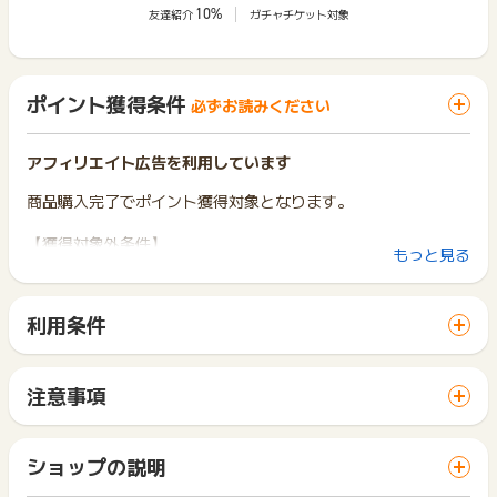
10%
友達紹介
ガチャチケット対象
ポイント獲得条件
必ずお読みください
アフィリエイト広告を利用しています
商品購入完了でポイント獲得対象となります。
【獲得対象外条件】
もっと見る
・キャンセル、虚偽、重複、いたずら、申込不備、本人確認の
とれない申込の場合。
・消費税・送料、クーポン利用時、自社ポイント利用時
利用条件
・ゲオ楽天市場店等、ゲオオンラインストア以外の販売サイト
「 ショッピングでポイントGET 」ボタンから広告主サイトを
での購入。
訪問し、ご利用ください。
・ゲオ宅配買取やゲオモバイル ネットで買取等の買取サービ
サイトに移動してからお申し込みやお買い物が完了するまでの
スの利用や申し込みを経由した購入。
注意事項
間に、同じブラウザ（※）で他のサイトに移動した場合はポイン
・ゲオ宅配レンタル、ゲオTV等、レンタルやストリーミング、
ポイントの獲得の対象となるのは、税抜き・送料抜き価格とな
ト獲得ができません。
ダウンロードなどのサービスの利用を経由した購入。
ります。
「 ショッピングでポイントGET 」ボタンを押した時とサービ
・対象外商品の購入。
一部のサービスにつきましては、1商品につき10円単位の金額
ショップの説明
ス・お買い物利用時で、デバイス・ブラウザが異なる場合はポ
└
ポイント獲得対象外商品一覧
は切り捨てとなります。
イント獲得ができません。
・明らかな転売目的が見受けられた場合。