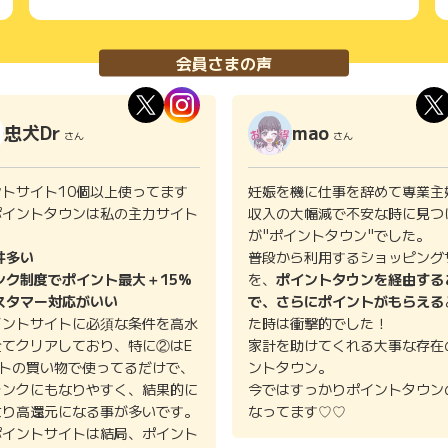
会員さまの声
忠犬Dr
mao
さん
さん
ントサイト10個以上使ってます
妊娠を機に仕事を辞めて専業主
ポイントタウンは私の主力サイト
収入の大幅減で不安な時に見つ
。
が"ポイントタウン"でした。
件多い
普段から利用するショッピング
ンク制度でポイント最大＋15%
を、
ポイントタウンを経由する
スタマー対応がいい
で、さらにポイントがもらえる
イントサイトに必須な条件を高水
た時は衝撃的でした！
全てクリアしており、特に②はE
家計を助けてくれる大事な存在
イトの買い物で使ってるだけで、
ントタウン。
ランクにもなりやすく、結果的に
今ではすっかりポイントタウン
より高還元になる事が多いです。
なってます♡♡
ポイントサイトは結局、ポイント