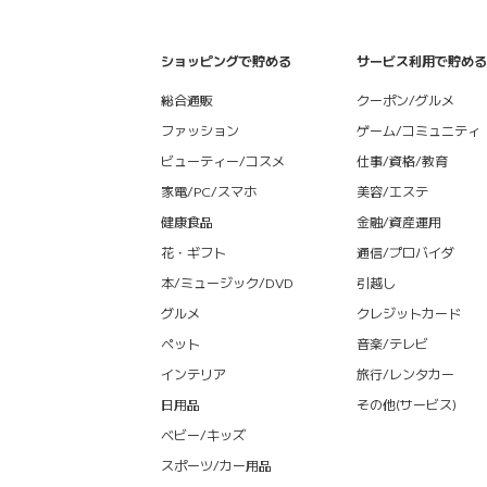
ショッピングで貯める
サービス利用で貯める
総合通販
クーポン/グルメ
ファッション
ゲーム/コミュニティ
ビューティー/コスメ
仕事/資格/教育
家電/PC/スマホ
美容/エステ
健康食品
金融/資産運用
花・ギフト
通信/プロバイダ
本/ミュージック/DVD
引越し
グルメ
クレジットカード
ペット
音楽/テレビ
インテリア
旅行/レンタカー
日用品
その他(サービス)
ベビー/キッズ
スポーツ/カー用品