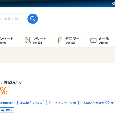
ンケート
レシート
モニター
メール
貯める
で貯める
で貯める
で貯める
物、商品購入で
3%
も利用可能
友達紹介：10%
ガチャチケット対象
お買い物保証制度対象
特典対象