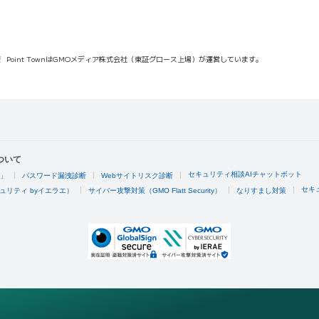
報
Point TownはGMOメディア株式会社（東証グロース上場）が運営しています。
ついて
セキュリティ相談AIチャットボット
4」
パスワード漏洩診断
Webサイトリスク診断
セキ
ュリティ byイエラエ）
サイバー攻撃対策（GMO Flatt Security）
なりすまし対策