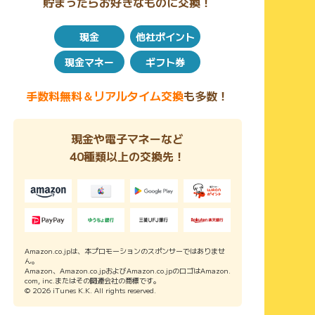
貯まったらお好きなものに交換！
現金
他社ポイント
現金マネー
ギフト券
手数料無料＆リアルタイム交換
も多数！
現金や電子マネーなど
40種類以上の交換先！
Amazon.co.jpは、本プロモーションのスポンサーではありませ
ん。
Amazon、Amazon.co.jpおよびAmazon.co.jpのロゴはAmazon.
com, inc.またはその関連会社の商標です。
© 2026 iTunes K.K. All rights reserved.