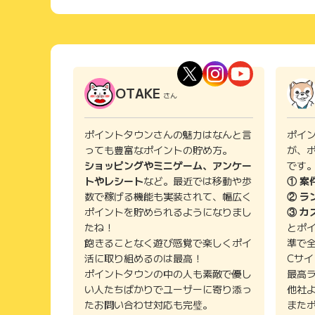
OTAKE
さん
ポイントタウンさんの魅力はなんと言
ポイ
っても豊富なポイントの貯め方。
が、
ショッピングやミニゲーム、アンケー
です
トやレシート
など。最近では移動や歩
① 案
数で稼げる機能も実装されて、幅広く
② ラ
ポイントを貯められるようになりまし
③ カ
たね！
とポ
飽きることなく遊び感覚で楽しくポイ
準で
活に取り組めるのは最高！
Cサ
ポイントタウンの中の人も素敵で優し
最高
い人たちばかりでユーザーに寄り添っ
他社
たお問い合わせ対応も完璧。
また