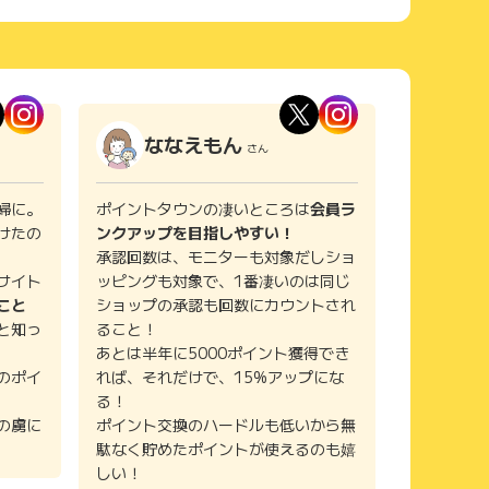
ななえもん
さん
婦に。
ポイントタウンの凄いところは
会員ラ
けたの
ンクアップを目指しやすい！
承認回数は、モニターも対象だしショ
サイト
ッピングも対象で、1番凄いのは同じ
こと
ショップの承認も回数にカウントされ
と知っ
ること！
あとは半年に5000ポイント獲得でき
のポイ
れば、それだけで、15%アップにな
る！
の虜に
ポイント交換のハードルも低いから無
駄なく貯めたポイントが使えるのも嬉
しい！