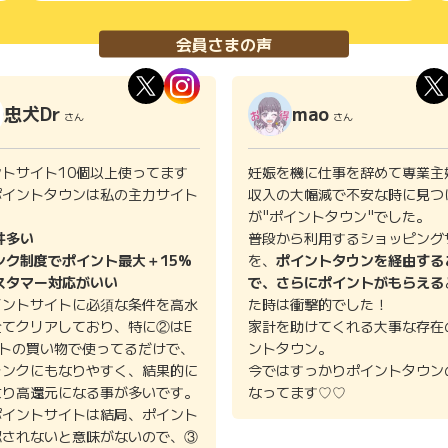
会員さまの声
忠犬Dr
mao
さん
さん
ントサイト10個以上使ってます
妊娠を機に仕事を辞めて専業主
ポイントタウンは私の主力サイト
収入の大幅減で不安な時に見つ
。
が"ポイントタウン"でした。
件多い
普段から利用するショッピング
ンク制度でポイント最大＋15%
を、
ポイントタウンを経由する
スタマー対応がいい
で、さらにポイントがもらえる
イントサイトに必須な条件を高水
た時は衝撃的でした！
全てクリアしており、特に②はE
家計を助けてくれる大事な存在
イトの買い物で使ってるだけで、
ントタウン。
ランクにもなりやすく、結果的に
今ではすっかりポイントタウン
より高還元になる事が多いです。
なってます♡♡
ポイントサイトは結局、ポイント
認されないと意味がないので、③