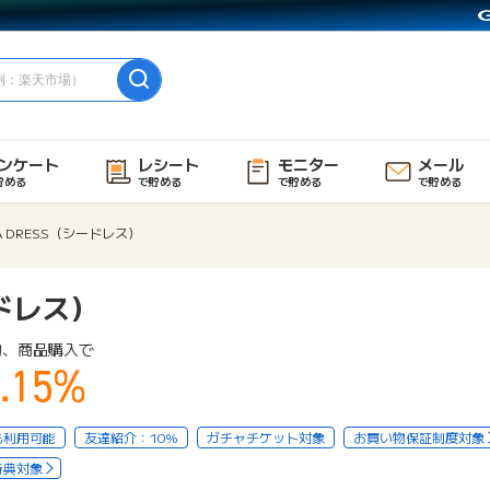
ンケート
レシート
モニター
メール
貯める
で貯める
で貯める
で貯める
A DRESS（シードレス）
ードレス）
物、商品購入で
.15%
も利用可能
友達紹介：10%
ガチャチケット対象
お買い物保証制度対象
特典対象