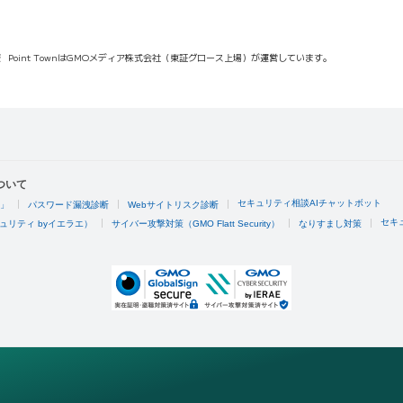
報
Point TownはGMOメディア株式会社（東証グロース上場）が運営しています。
ついて
セキュリティ相談AIチャットボット
4」
パスワード漏洩診断
Webサイトリスク診断
セキ
ュリティ byイエラエ）
サイバー攻撃対策（GMO Flatt Security）
なりすまし対策