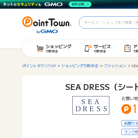
無料診断
ショッピング
サービス
ア
で貯める
で貯める
で
ポイントタウンTOP
ショッピングで貯める
ファッション
SE
SEA DRESS（シ
お買い
1
何度で
ランク