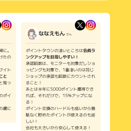
ななえもん
さん
婦に。
ポイントタウンの凄いところは
会員ラ
けたの
ンクアップを目指しやすい！
承認回数は、モニターも対象だしショ
サイト
ッピングも対象で、1番凄いのは同じ
こと
ショップの承認も回数にカウントされ
と知っ
ること！
あとは半年に5000ポイント獲得でき
のポイ
れば、それだけで、15%アップにな
る！
の虜に
ポイント交換のハードルも低いから無
駄なく貯めたポイントが使えるのも嬉
しい！
会社も大きいから安心して使える！