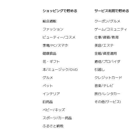
ショッピングで貯める
サービス利用で貯める
総合通販
クーポン/グルメ
ファッション
ゲーム/コミュニティ
ビューティー/コスメ
仕事/資格/教育
家電/PC/スマホ
美容/エステ
健康食品
金融/資産運用
花・ギフト
通信/プロバイダ
本/ミュージック/DVD
引越し
グルメ
クレジットカード
ペット
音楽/テレビ
インテリア
旅行/レンタカー
日用品
その他(サービス)
ベビー/キッズ
スポーツ/カー用品
ふるさと納税