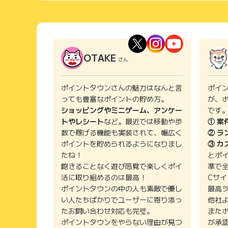
OTAKE
さん
ポイントタウンさんの魅力はなんと言
ポイ
っても豊富なポイントの貯め方。
が、
ショッピングやミニゲーム、アンケー
です
トやレシート
など。最近では移動や歩
① 案
数で稼げる機能も実装されて、幅広く
② ラ
ポイントを貯められるようになりまし
③ カ
たね！
とポ
飽きることなく遊び感覚で楽しくポイ
準で
活に取り組めるのは最高！
Cサ
ポイントタウンの中の人も素敵で優し
最高
い人たちばかりでユーザーに寄り添っ
他社
たお問い合わせ対応も完璧。
また
ポイントタウンをやらない理由が見つ
が承