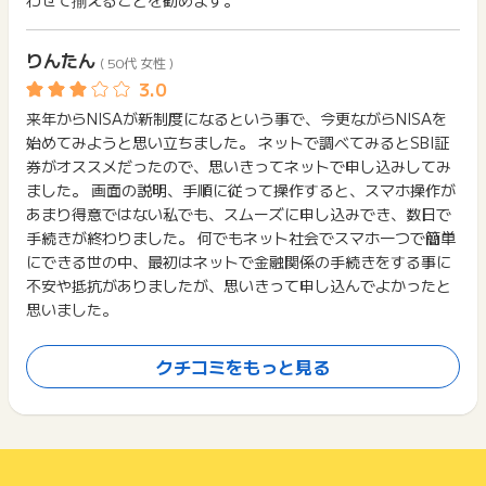
わせて揃えることを勧めます。
りんたん
( 50代 女性 )
来年からNISAが新制度になるという事で、今更ながらNISAを
始めてみようと思い立ちました。 ネットで調べてみるとSBI証
券がオススメだったので、思いきってネットで申し込みしてみ
ました。 画面の説明、手順に従って操作すると、スマホ操作が
あまり得意ではない私でも、スムーズに申し込みでき、数日で
手続きが終わりました。 何でもネット社会でスマホ一つで簡単
にできる世の中、最初はネットで金融関係の手続きをする事に
不安や抵抗がありましたが、思いきって申し込んでよかったと
思いました。
クチコミをもっと見る
口コミに記載のあるポイント数は投稿当時のものであるため、現在のポイ
ント数と違う場合がございます。