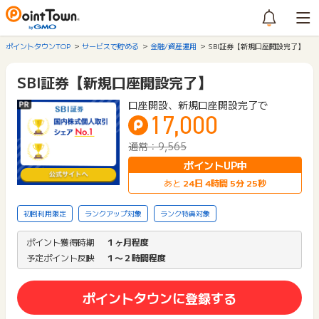
ポイントタウンTOP
サービスで貯める
金融/資産運用
SBI証券【新規口座開設完了】
SBI証券【新規口座開設完了】
口座開設、新規口座開設完了で
17,000
通常：9,565
ポイントUP中
あと
24
日
4
時間
5
分
25
秒
初回利用限定
ランクアップ対象
ランク特典対象
ポイント獲得時期
１ヶ月程度
予定ポイント反映
１〜２時間程度
ポイントタウンに登録する