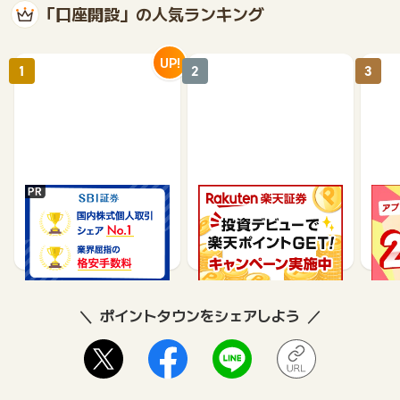
「口座開設」の人気ランキング
UP!
1
2
3
SBI証券【新規口座開設
楽天証券【総合口座開設
【P
完了】
完了】
行】
17,000
7,500
9,565
ポイントタウンをシェアしよう