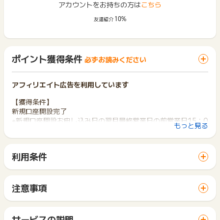
アカウントをお持ちの方は
こちら
10%
友達紹介
ポイント獲得条件
必ずお読みください
アフィリエイト広告を利用しています
【獲得条件】
新規口座開設完了
※新規口座開設お申し込み日の翌月最終営業日の前営業日15：0
もっと見る
0までにSBI証券の証券総合口座完了でポイント獲得対象となり
ます。
利用条件
【獲得対象外条件】
「 口座開設でポイントGET 」ボタンから広告主サイトを訪問
2回以上の申し込み/虚偽申し込み/その他当方が不正と判断す
し、ご利用ください。
るお申し込み/ジュニアNISAなどの
サイトに移動してからお申し込みやお買い物が完了するまでの
未成年口座への申し込み/法人口座への申し込み/仲介口座を開
注意事項
間に、同じブラウザ（※）で他のサイトに移動した場合はポイン
設した場合/お電話でのお申込みで口座開設した場合
ポイントの獲得の対象となるのは、税抜き・送料抜き価格とな
ト獲得ができません。
ります。
「 口座開設でポイントGET 」ボタンを押した時とサービス・
【個人ブログ及びSNS（TwitterやFacebook、Instagram、
一部のサービスにつきましては、1商品につき10円単位の金額
サービスの説明