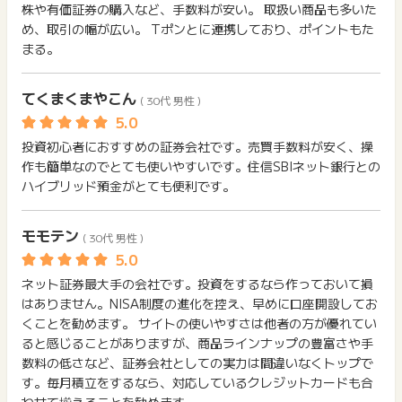
株や有価証券の購入など、手数料が安い。 取扱い商品も多いた
了画面を保管の上、番号をお控えいただきますようお願いいた
獲得待ち・獲得失敗の状態でお問い合わせされる際に、該当の
※2.2025年3月期通期（2024年4月～2025年3月）の委託個人
め、取引の幅が広い。 Tポンとに連携しており、ポイントもた
します。
メールを送っていただく場合がございます。
売買代金シェアです。SBIの数値は、SBIネオトレード証券の数
※受付番号はポイントが承認となるまで大切に保管してください
まる。
そのため、紛失・破棄された場合は対応いたしかねますので、
値を含みます。
※受付番号が不明の場合は成果調査のお問い合わせ自体が不可と
ご注意ください。
(出所: 東証統計資料、 各社WEBサイトの公表資料より当社集
なります
てくまくまやこん
(※) SafariやChromeなどwebサイトを表示するアプリのこと
計、各社委託個人 (信用) 売買代金÷株式委
( 30代 男性 )
※件数に限りがございます。上限に達しましたら予告なく終了い
託個人 (信用) 売買代金 (二市場 1,2部等) + ETF/REIT売買代
たします。あらかじめご了承ください。
金} にて算出)
投資初心者におすすめの証券会社です。売買手数料が安く、操
※ポイントに関するお問い合わせは、
ポイントタウンのサポート
作も簡単なのでとても使いやすいです。住信SBIネット銀行との
※3.比較対象範囲は、 口座開設数上位のネット証券5社 (SB証
までお問い合わせください。ポイントについて、広告主に直接
ハイブリッド預金がとても便利です。
お問い合わせをした場合、ポイント獲得対象外となる場合がご
券、三菱UFJ eスマート証券、 松井証券、 マネックス証券、
ざいます。
楽天証券 (カナ順) ) です。 (2025/3/10時点各社公表資料等よ
モモテン
りSB証券調べ)
( 30代 男性 )
※4.現物取引・信用取引（制度・一般）の合計
ネット証券最大手の会社です。投資をするなら作っておいて損
はありません。NISA制度の進化を控え、早めに口座開設してお
くことを勧めます。 サイトの使いやすさは他者の方が優れてい
ると感じることがありますが、商品ラインナップの豊富さや手
数料の低さなど、証券会社としての実力は間違いなくトップで
す。毎月積立をするなら、対応しているクレジットカードも合