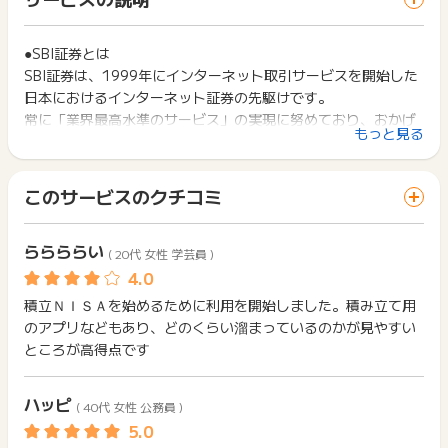
お買い物利用時で、デバイス・ブラウザが異なる場合はポイン
その他ブログ等）拡散における禁止事項】
は切り捨てとなります。
ト獲得ができません。
・SBI証券の紹介ではなく、あくまでポイントタウンの案件とし
ポイント獲得が1ポイント未満のものは切り捨てとなり、ポイ
てのSNS投稿は問題ございません。
ント履歴には記載されません。
●SBI証券とは
2回以上同じお買い物・サービスをご利用される場合は、毎回
・ただし、投資を勧誘する内容や、投資をしたことによる利益
原則として広告主側のポイント等を利用して支払われた金額分
SBI証券は、1999年にインターネット取引サービスを開始した
ポイントタウンに戻り、「 口座開設でポイントGET 」ボタン
をうたうような内容、ポイントが直接SBI証券から付与されると
につきましては、ポイントタウンのポイント獲得の対象には含
を押してからご利用ください。
日本におけるインターネット証券の先駆けです。
誤認されるような内容での拡散は禁止とさせていただきます。
まれません。
常に「業界最高水準のサービス」の実現に努めており、おかげ
広告主が運営しているサービスの都合もしくは会員様の都合で
下記の事項に該当する場合、広告主側で対象外とみなし、「獲
もっと見る
例）
様でSBIグループ※1は、国内初の証券口座開設数1,500万突
商品の交換や一部でもキャンセルされた場合、ポイントが無効
得無効」となる可能性があります。
○ SBI証券の口座開設でポイントサイトのポイントが○○円分も
になる可能性もございます。
破！
・同一端末や同一世帯で、繰り返し利用不可のサービス・お買
らえた！
各サービス・お買い物の獲得ポイントや獲得条件、キャンペー
い物を複数回ご利用された場合
このサービスのクチコミ
× SBI証券の口座開設をして1万円投資したら500円の利益が
ン期間が予告なしに変更される場合がございますが、ご利用さ
・他のポイントサイトや比較サイト、検索サイトなどを経由し
●SBI証券の特徴
出た！
れた時点の条件が適用されます。
て一度でも同サービス・お買い物を利用されたことがある場合
1. 国内株式個人取引シェアNo.1！※2
× SBI証券の口座開設をするとSBI証券から○○ポイントがプレ
条件を達成しているかどうかは各広告主ではなく、代理店が行
ご利用前には、Cookieの削除をおこなっていただくことを推奨
ららららい
2. 業界屈指の格安手数料No.1！※3
ゼントされます
( 20代 女性 学芸員 )
っているため、広告主はポイントに関する詳細を把握しており
します。
3. 取扱投資信託の本数 2,600本超、しかも買付手数料「無
ません。
※獲得予定ポイントに反映されない場合は、購入・申込みから3
料」！
そのため、ポイントタウンのポイントに関するお問い合わせを
サービス・お買い物利用時にお電話など2つ以上の申し込み方
積立ＮＩＳＡを始めるために利用を開始しました。積み立て用
00日以内に、非承認理由のお問い合わせは、判定日から300日
広告主様に直接行わないようお願いいたします。
募集中のファンド・外貨建MMFを含む（2025年1月現在）
法がある場合、必ずサイト上のWEBフォームからお申し込みく
のアプリなどもあり、どのくらい溜まっているのかが見やすい
以内に
ポイントタウンサポート
までお知らせください。
掲載中のプログラムの掲載終了日はあくまで予定となってお
ださい。
4. クレカ積立の利用で積立金額の最大4%のポイントが貯ま
その際、以下の必須情報をご明記ください。
ところが高得点です
り、急遽終了となる場合がございます。
各サービス・お買い物に掲載されている獲得条件を必ずよくお
る、使える♪
広告に遷移しない場合は掲載が終了となっておりポイントが獲
読みください。
＜必須情報＞
得できませんので、ご注意くださいませ。
ハッピ
※1.SBIグループとはSBI証券、SBIネオトレード証券、FOLIOを
獲得に関するお問合せをいただく際、調査受付にあたり、【7
( 40代 女性 公務員 )
お申し込みやお買い物後、利用したサイトから送られる購入完
から始まる受付番号】が必要です。
指します。
了などのメールは、ポイント獲得するまで必ず保管してくださ
申し込み完了画面に受付番号の記載がございます。申し込み完
い。