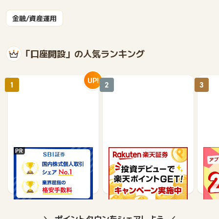
金融/資産運用
「口座開設」の人気ランキング
UP!
1
2
3
SBI証券【新規口座開設
楽天証券【総合口座開設
【P
完了】
完了】
行】
17,000
7,500
9,565
ポイントタウンをシェアしよう