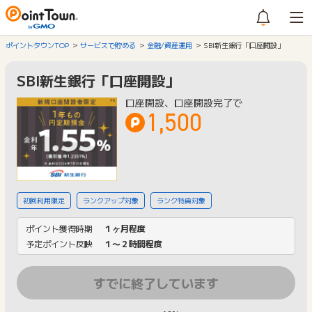
ポイントタウンTOP
サービスで貯める
金融/資産運用
SBI新生銀行「口座開設」
SBI新生銀行「口座開設」
口座開設、口座開設完了で
1,500
初回利用限定
ランクアップ対象
ランク特典対象
ポイント獲得時期
１ヶ月程度
予定ポイント反映
１〜２時間程度
すでに終了しています