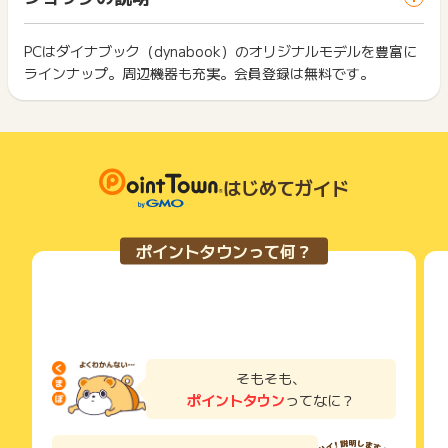
ざいます。
ス・お買い物利用時で、デバイス・ブラウザが異なる場合はポ
は切り捨てとなります。
イント獲得ができません。
ポイント獲得が1ポイント未満のものは切り捨てとなり、ポイ
ント履歴には記載されません。
PCはダイナブック（dynabook）のオリジナルモデルを豊富に
2回以上同じお買い物・サービスをご利用される場合は、毎回
原則として広告主側のポイント等を利用して支払われた金額分
ラインナップ。周辺機器も充実。会員登録は無料です。
ポイントタウンに戻り、「 ショッピングでポイントGET 」ボ
につきましては、ポイントタウンのポイント獲得の対象には含
もっと見る
タンを押してからご利用ください。
まれません。
広告主が運営しているサービスの都合もしくは会員様の都合で
下記の事項に該当する場合、広告主側で対象外とみなし、「獲
商品の交換や一部でもキャンセルされた場合、ポイントが無効
得無効」となる可能性があります。
になる可能性もございます。
・同一端末や同一世帯で、繰り返し利用不可のサービス・お買
各サービス・お買い物の獲得ポイントや獲得条件、キャンペー
はじめてガイド
い物を複数回ご利用された場合
ン期間が予告なしに変更される場合がございますが、ご利用さ
・他のポイントサイトや比較サイト、検索サイトなどを経由し
れた時点の条件が適用されます。
て一度でも同サービス・お買い物を利用されたことがある場合
条件を達成しているかどうかは各広告主ではなく、代理店が行
ご利用前には、Cookieの削除をおこなっていただくことを推奨
ポイントタウンって何？
っているため、広告主はポイントに関する詳細を把握しており
します。
ません。
そのため、ポイントタウンのポイントに関するお問い合わせを
サービス・お買い物利用時にお電話など2つ以上の申し込み方
広告主様に直接行わないようお願いいたします。
法がある場合、必ずサイト上のWEBフォームからお申し込みく
掲載中のプログラムの掲載終了日はあくまで予定となってお
ださい。
り、急遽終了となる場合がございます。
各サービス・お買い物に掲載されている獲得条件を必ずよくお
広告に遷移しない場合は掲載が終了となっておりポイントが獲
読みください。
そもそも、
得できませんので、ご注意くださいませ。
ポイントタウン
ってなに？
お申し込みやお買い物後、利用したサイトから送られる購入完
※キャンセル・不備・いたずら・商品受取拒否及び不着、返品の
了などのメールは、ポイント獲得するまで必ず保管してくださ
場合はポイント獲得対象外です。
い。