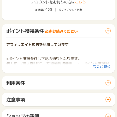
アカウントをお持ちの方は
こちら
10%
友達紹介
ガチャチケット対象
ポイント獲得条件
必ずお読みください
アフィリエイト広告を利用しています
※ポイント獲得条件は下記の通りとなります。
個人向け/法人向けPC、PC関連周辺機器 → ポイント獲得対
もっと見る
象
テレビ、BD/DVD、AV関連周辺機器 → ポイント獲得対象
利用条件
※キャンセル・不備・いたずら・商品受取拒否及び不着、返品の
「 ショッピングでポイントGET 」ボタンから広告主サイトを
場合はポイント獲得対象外です。
訪問し、ご利用ください。
サイトに移動してからお申し込みやお買い物が完了するまでの
注意事項
※ポイントに関するお問い合わせは、
ポイントタウンのサポート
間に、同じブラウザ（※）で他のサイトに移動した場合はポイン
ポイントの獲得の対象となるのは、税抜き・送料抜き価格とな
までお問い合わせください。ポイントについて、広告主に直接
ト獲得ができません。
ります。
お問い合わせをした場合、ポイント獲得対象外となる場合がご
「 ショッピングでポイントGET 」ボタンを押した時とサービ
一部のサービスにつきましては、1商品につき10円単位の金額
ショップの説明