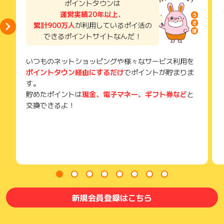
ポイントタウンは
獲得待ち・獲得失敗の状態でお問い合わせされる際に、該当の
運営実績20年以上
、
メールを送っていただく場合がございます。
累計900万人
が利用しているポイ活の
そのため、紛失・破棄された場合は対応いたしかねますので、
できるポイントサイトなんだ！
ご注意ください。
(※) SafariやChromeなどwebサイトを表示するアプリのこと
いつものネットショッピングや様々なサービス利用を
ポイントタウン経由にするだけ
でポイントが貯まりま
す。
貯めたポイントは
現金、電子マネー、ギフト券など
と
交換できるよ！
新規会員登録はこちら