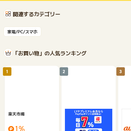
関連するカテゴリー
家電/PC/スマホ
「お買い物」の人気ランキング
1
2
3
楽天市場
Yahoo!ショッピング
au 
（旧：
1%
1%