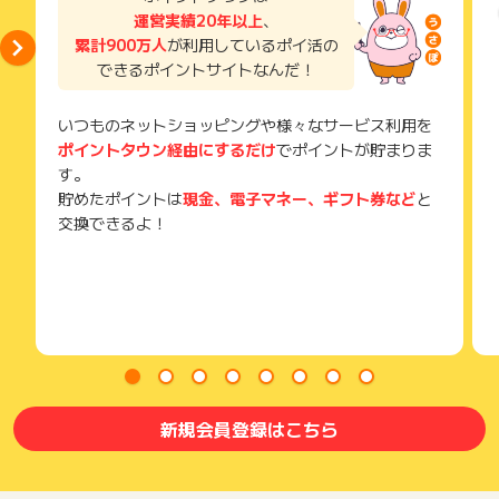
い。
運営実績20年以上
、
獲得待ち・獲得失敗の状態でお問い合わせされる際に、該当の
累計900万人
が利用しているポイ活の
メールを送っていただく場合がございます。
できるポイントサイトなんだ！
そのため、紛失・破棄された場合は対応いたしかねますので、
ご注意ください。
いつものネットショッピングや様々なサービス利用を
(※) SafariやChromeなどwebサイトを表示するアプリのこと
ポイントタウン経由にするだけ
でポイントが貯まりま
す。
貯めたポイントは
現金、電子マネー、ギフト券など
と
交換できるよ！
新規会員登録はこちら