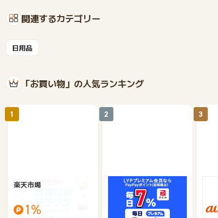
関連するカテゴリー
日用品
「お買い物」の人気ランキング
1
2
3
楽天市場
Yahoo!ショッピング
au 
（旧：
1%
1%