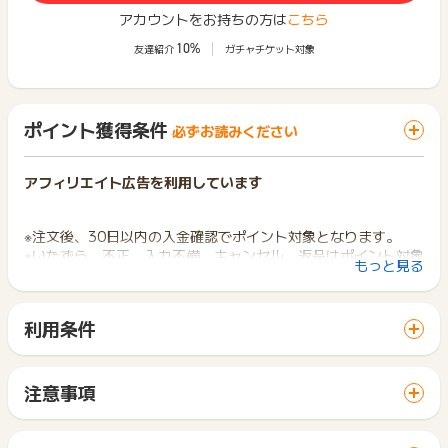
アカウントをお持ちの方は
こちら
10%
友達紹介
ガチャチケット対象
ポイント獲得条件
必ずお読みください
アフィリエイト広告を利用しています
※注文後、30日以内の入金確認でポイント対象となります。
※いたずら、不正、入力不備、キャンセル、返品はポイント対象
もっと見る
外となります。
※ポイントに関するお問い合わせは、
ポイントタウンサポート
ま
利用条件
でお問い合わせください。
「 ショッピングでポイントGET 」ボタンから広告主サイトを
ポイントについて、広告主に直接お問い合わせをした場合、成
訪問し、ご利用ください。
果対象外となる場合がございます。
サイトに移動してからお申し込みやお買い物が完了するまでの
注意事項
間に、同じブラウザ（※）で他のサイトに移動した場合はポイン
※お申込み日から半年以上経過している場合、ポイントに関する
ポイントの獲得の対象となるのは、税抜き・送料抜き価格とな
ト獲得ができません。
お問合せを承ることができません。あらかじめご了承くださ
ります。
「 ショッピングでポイントGET 」ボタンを押した時とサービ
い。