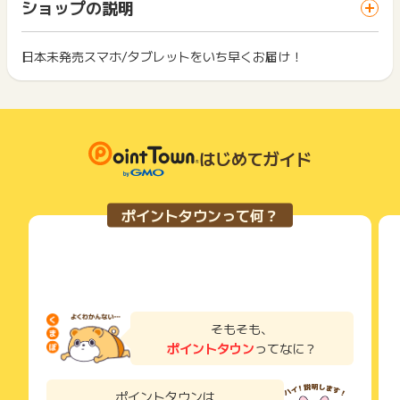
一部のサービスにつきましては、1商品につき10円単位の金額
ショップの説明
ス・お買い物利用時で、デバイス・ブラウザが異なる場合はポ
は切り捨てとなります。
※ポイントに関するお問い合わせは、
ポイントタウンのサポート
イント獲得ができません。
ポイント獲得が1ポイント未満のものは切り捨てとなり、ポイ
までお問い合わせください。ポイントについて、広告主に直接
ント履歴には記載されません。
日本未発売スマホ/タブレットをいち早くお届け！
2回以上同じお買い物・サービスをご利用される場合は、毎回
お問い合わせをした場合、ポイント獲得対象外となる場合がご
原則として広告主側のポイント等を利用して支払われた金額分
ポイントタウンに戻り、「 ショッピングでポイントGET 」ボ
ざいます。
につきましては、ポイントタウンのポイント獲得の対象には含
もっと見る
タンを押してからご利用ください。
まれません。
広告主が運営しているサービスの都合もしくは会員様の都合で
下記の事項に該当する場合、広告主側で対象外とみなし、「獲
商品の交換や一部でもキャンセルされた場合、ポイントが無効
得無効」となる可能性があります。
になる可能性もございます。
はじめてガイド
・同一端末や同一世帯で、繰り返し利用不可のサービス・お買
各サービス・お買い物の獲得ポイントや獲得条件、キャンペー
い物を複数回ご利用された場合
ン期間が予告なしに変更される場合がございますが、ご利用さ
・他のポイントサイトや比較サイト、検索サイトなどを経由し
れた時点の条件が適用されます。
て一度でも同サービス・お買い物を利用されたことがある場合
ポイントタウンって何？
条件を達成しているかどうかは各広告主ではなく、代理店が行
ご利用前には、Cookieの削除をおこなっていただくことを推奨
っているため、広告主はポイントに関する詳細を把握しており
します。
ません。
そのため、ポイントタウンのポイントに関するお問い合わせを
サービス・お買い物利用時にお電話など2つ以上の申し込み方
広告主様に直接行わないようお願いいたします。
法がある場合、必ずサイト上のWEBフォームからお申し込みく
掲載中のプログラムの掲載終了日はあくまで予定となってお
ださい。
り、急遽終了となる場合がございます。
各サービス・お買い物に掲載されている獲得条件を必ずよくお
そもそも、
広告に遷移しない場合は掲載が終了となっておりポイントが獲
読みください。
ポイントタウン
ってなに？
得できませんので、ご注意くださいませ。
お申し込みやお買い物後、利用したサイトから送られる購入完
了などのメールは、ポイント獲得するまで必ず保管してくださ
ポイントタウンは