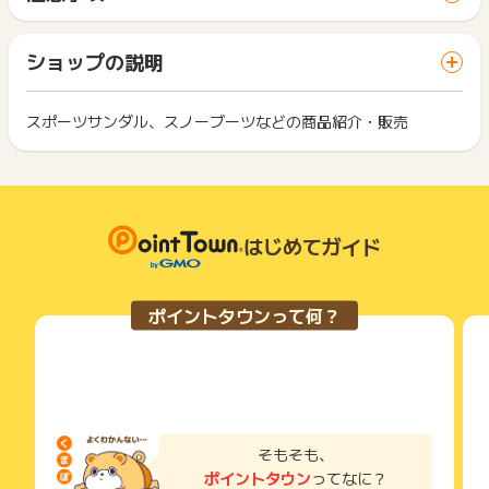
間に、同じブラウザ（※）で他のサイトに移動した場合はポイン
ポイントの獲得の対象となるのは、税抜き・送料抜き価格とな
ト獲得ができません。
ります。
「 ショッピングでポイントGET 」ボタンを押した時とサービ
一部のサービスにつきましては、1商品につき10円単位の金額
ショップの説明
ス・お買い物利用時で、デバイス・ブラウザが異なる場合はポ
は切り捨てとなります。
イント獲得ができません。
ポイント獲得が1ポイント未満のものは切り捨てとなり、ポイ
ント履歴には記載されません。
スポーツサンダル、スノーブーツなどの商品紹介・販売
2回以上同じお買い物・サービスをご利用される場合は、毎回
原則として広告主側のポイント等を利用して支払われた金額分
ポイントタウンに戻り、「 ショッピングでポイントGET 」ボ
につきましては、ポイントタウンのポイント獲得の対象には含
もっと見る
タンを押してからご利用ください。
まれません。
広告主が運営しているサービスの都合もしくは会員様の都合で
下記の事項に該当する場合、広告主側で対象外とみなし、「獲
商品の交換や一部でもキャンセルされた場合、ポイントが無効
得無効」となる可能性があります。
になる可能性もございます。
はじめてガイド
・同一端末や同一世帯で、繰り返し利用不可のサービス・お買
各サービス・お買い物の獲得ポイントや獲得条件、キャンペー
い物を複数回ご利用された場合
ン期間が予告なしに変更される場合がございますが、ご利用さ
・他のポイントサイトや比較サイト、検索サイトなどを経由し
れた時点の条件が適用されます。
て一度でも同サービス・お買い物を利用されたことがある場合
ポイントタウンって何？
条件を達成しているかどうかは各広告主ではなく、代理店が行
ご利用前には、Cookieの削除をおこなっていただくことを推奨
っているため、広告主はポイントに関する詳細を把握しており
します。
ません。
そのため、ポイントタウンのポイントに関するお問い合わせを
サービス・お買い物利用時にお電話など2つ以上の申し込み方
広告主様に直接行わないようお願いいたします。
法がある場合、必ずサイト上のWEBフォームからお申し込みく
掲載中のプログラムの掲載終了日はあくまで予定となってお
ださい。
り、急遽終了となる場合がございます。
各サービス・お買い物に掲載されている獲得条件を必ずよくお
そもそも、
広告に遷移しない場合は掲載が終了となっておりポイントが獲
読みください。
ポイントタウン
ってなに？