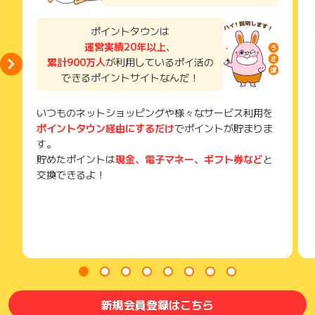
得できませんので、ご注意くださいませ。
お申し込みやお買い物後、利用したサイトから送られる購入完
※キャンセル・不備・いたずら・商品受取拒否及び不着、返品の
了などのメールは、ポイント獲得するまで必ず保管してくださ
ポイントタウンは
場合はポイント獲得対象外です。
い。
運営実績20年以上
、
獲得待ち・獲得失敗の状態でお問い合わせされる際に、該当の
累計900万人
が利用しているポイ活の
メールを送っていただく場合がございます。
できるポイントサイトなんだ！
そのため、紛失・破棄された場合は対応いたしかねますので、
ご注意ください。
いつものネットショッピングや様々なサービス利用を
(※) SafariやChromeなどwebサイトを表示するアプリのこと
ポイントタウン経由にするだけ
でポイントが貯まりま
す。
貯めたポイントは
現金、電子マネー、ギフト券など
と
交換できるよ！
新規会員登録はこちら