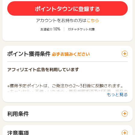
ポイントタウンに登録する
アカウントをお持ちの方は
こちら
10%
友達紹介
ガチャチケット対象
ポイント獲得条件
必ずお読みください
アフィリエイト広告を利用しています
※獲得予定ポイントは、ご発注から2〜3日後に反映されます。
※キャンセル・不備・いたずら・商品受取拒否及び不着、返品の
もっと見る
場合はポイント獲得対象外です。
利用条件
※ポイントに関するお問い合わせは、
ポイントタウンのサポート
までお問い合わせください。ポイントについて、広告主に直接
「 ショッピングでポイントGET 」ボタンから広告主サイトを
お問い合わせをした場合、ポイント獲得対象外となる場合がご
訪問し、ご利用ください。
ざいます。
サイトに移動してからお申し込みやお買い物が完了するまでの
注意事項