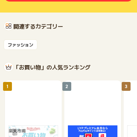
関連するカテゴリー
ファッション
「お買い物」の人気ランキング
1
2
3
楽天市場
Yahoo!ショッピング
au 
（旧：