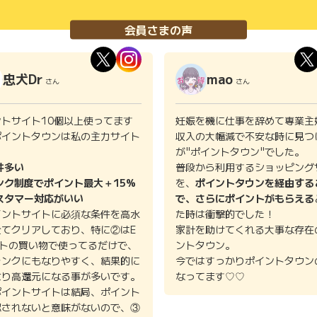
会員さまの声
忠犬Dr
mao
さん
さん
ントサイト10個以上使ってます
妊娠を機に仕事を辞めて専業主
ポイントタウンは私の主力サイト
収入の大幅減で不安な時に見つ
。
が"ポイントタウン"でした。
件多い
普段から利用するショッピング
ンク制度でポイント最大＋15%
を、
ポイントタウンを経由する
スタマー対応がいい
で、さらにポイントがもらえる
イントサイトに必須な条件を高水
た時は衝撃的でした！
全てクリアしており、特に②はE
家計を助けてくれる大事な存在
イトの買い物で使ってるだけで、
ントタウン。
ランクにもなりやすく、結果的に
今ではすっかりポイントタウン
より高還元になる事が多いです。
なってます♡♡
ポイントサイトは結局、ポイント
認されないと意味がないので、③