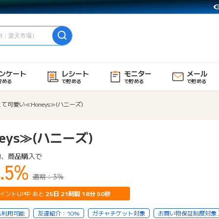
ンケート
レシート
モニター
メール
貯める
で貯める
で貯める
で貯める
て可愛い≪Honeys≫(ハニーズ)
ys≫(ハニーズ)
物、商品購入で
.5%
通常：3%
イントUP中 あと
25
日
21
時間
18
分
49
秒
も利用可能
友達紹介：10%
ガチャチケット対象
お買い物保証制度対象