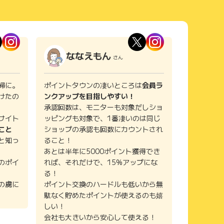
ななえもん
さん
婦に。
ポイントタウンの凄いところは
会員ラ
けたの
ンクアップを目指しやすい！
承認回数は、モニターも対象だしショ
サイト
ッピングも対象で、1番凄いのは同じ
こと
ショップの承認も回数にカウントされ
と知っ
ること！
あとは半年に5000ポイント獲得でき
のポイ
れば、それだけで、15%アップにな
る！
の虜に
ポイント交換のハードルも低いから無
駄なく貯めたポイントが使えるのも嬉
しい！
会社も大きいから安心して使える！