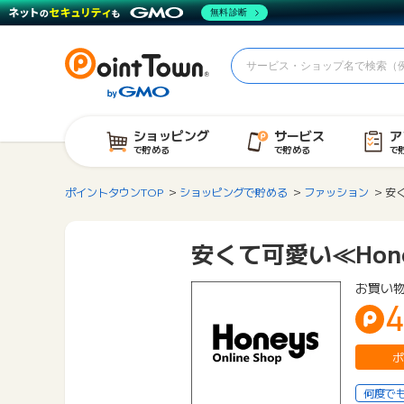
無料診断
ショッピング
サービス
ア
で貯める
で貯める
で
ポイントタウンTOP
ショッピングで貯める
ファッション
安く
安くて可愛い≪Hone
お買い
4
ポ
何度で