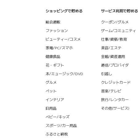
ショッピングで貯める
サービス利用で貯める
総合通販
クーポン/グルメ
ファッション
ゲーム/コミュニティ
ビューティー/コスメ
仕事/資格/教育
家電/PC/スマホ
美容/エステ
健康食品
金融/資産運用
花・ギフト
通信/プロバイダ
本/ミュージック/DVD
引越し
グルメ
クレジットカード
ペット
音楽/テレビ
インテリア
旅行/レンタカー
日用品
その他(サービス)
ベビー/キッズ
スポーツ/カー用品
ふるさと納税