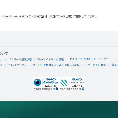
報
Point TownはGMOメディア株式会社（東証グロース上場）が運営しています。
ついて
セキュリティ相談AIチャットボット
4」
パスワード漏洩診断
Webサイトリスク診断
セキ
ュリティ byイエラエ）
サイバー攻撃対策（GMO Flatt Security）
なりすまし対策