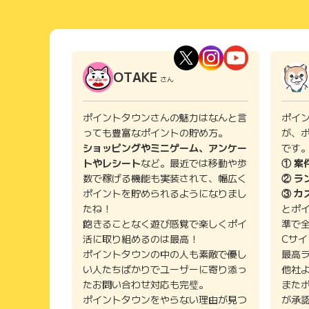
OTAKE
さん
ポイントタウンさんの魅力はなんと言
ポイ
っても豊富なポイントの貯め方。
が、
ショッピングやミニゲーム、アンケー
です
トやレシート
など。最近では移動や歩
① 案
数で稼げる機能も実装されて、幅広く
② ラ
ポイントを貯められるようになりまし
③ カ
たね！
とポ
飽きることなく遊び感覚で楽しくポイ
準で
活に取り組めるのは最高！
Cサ
ポイントタウンの中の人も素敵で優し
最高
い人たちばかりでユーザーに寄り添っ
他社
たお問い合わせ対応も完璧。
また
ポイントタウンをやらない理由が見つ
が承