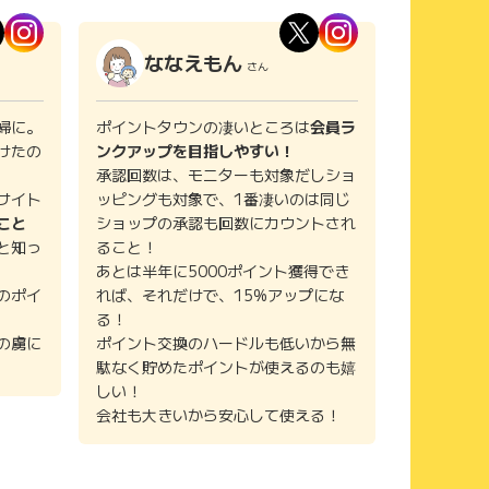
ななえもん
さん
婦に。
ポイントタウンの凄いところは
会員ラ
けたの
ンクアップを目指しやすい！
承認回数は、モニターも対象だしショ
サイト
ッピングも対象で、1番凄いのは同じ
こと
ショップの承認も回数にカウントされ
と知っ
ること！
あとは半年に5000ポイント獲得でき
のポイ
れば、それだけで、15%アップにな
る！
の虜に
ポイント交換のハードルも低いから無
駄なく貯めたポイントが使えるのも嬉
しい！
会社も大きいから安心して使える！