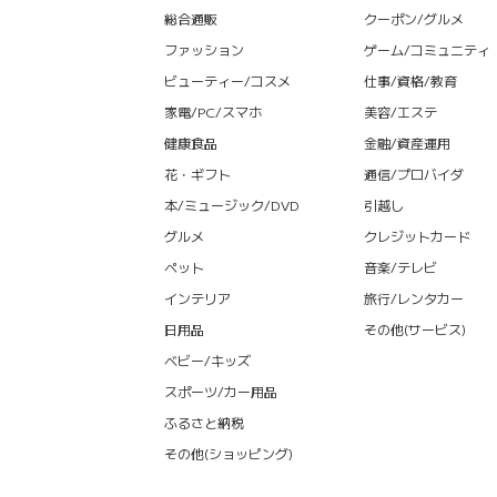
総合通販
クーポン/グルメ
ファッション
ゲーム/コミュニティ
ビューティー/コスメ
仕事/資格/教育
家電/PC/スマホ
美容/エステ
健康食品
金融/資産運用
花・ギフト
通信/プロバイダ
本/ミュージック/DVD
引越し
グルメ
クレジットカード
ペット
音楽/テレビ
インテリア
旅行/レンタカー
日用品
その他(サービス)
ベビー/キッズ
スポーツ/カー用品
ふるさと納税
その他(ショッピング)