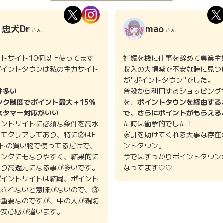
忠犬Dr
mao
さん
さん
ントサイト10個以上使ってます
妊娠を機に仕事を辞めて専業主
ポイントタウンは私の主力サイト
収入の大幅減で不安な時に見つ
。
が"ポイントタウン"でした。
件多い
普段から利用するショッピング
ンク制度でポイント最大＋15%
を、
ポイントタウンを経由する
スタマー対応がいい
で、さらにポイントがもらえる
イントサイトに必須な条件を高水
た時は衝撃的でした！
全てクリアしており、特に②はE
家計を助けてくれる大事な存在
イトの買い物で使ってるだけで、
ントタウン。
ランクにもなりやすく、結果的に
今ではすっかりポイントタウン
より高還元になる事が多いです。
なってます♡♡
ポイントサイトは結局、ポイント
認されないと意味がないので、③
番重要なのですが、中の人が親切
で安心感が違います。