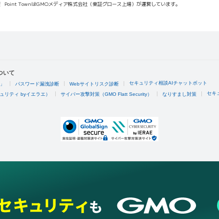
報
Point TownはGMOメディア株式会社（東証グロース上場）が運営しています。
ついて
セキュリティ相談AIチャットボット
4」
パスワード漏洩診断
Webサイトリスク診断
セキ
ュリティ byイエラエ）
サイバー攻撃対策（GMO Flatt Security）
なりすまし対策