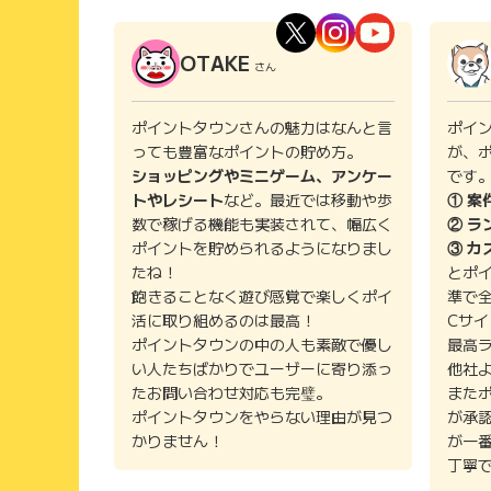
OTAKE
さん
ポイントタウンさんの魅力はなんと言
ポイ
っても豊富なポイントの貯め方。
が、
ショッピングやミニゲーム、アンケー
です
トやレシート
など。最近では移動や歩
① 案
数で稼げる機能も実装されて、幅広く
② ラ
ポイントを貯められるようになりまし
③ カ
たね！
とポ
飽きることなく遊び感覚で楽しくポイ
準で
活に取り組めるのは最高！
Cサ
ポイントタウンの中の人も素敵で優し
最高
い人たちばかりでユーザーに寄り添っ
他社
たお問い合わせ対応も完璧。
また
ポイントタウンをやらない理由が見つ
が承
かりません！
が一
丁寧