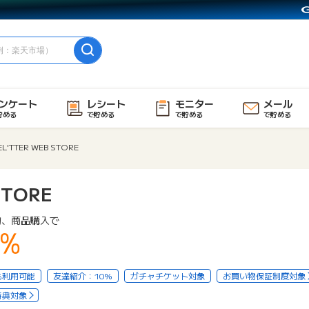
ンケート
レシート
モニター
メール
貯める
で貯める
で貯める
で貯める
EL'TTER WEB STORE
STORE
物、商品購入で
1%
も利用可能
友達紹介：10%
ガチャチケット対象
お買い物保証制度対象
特典対象