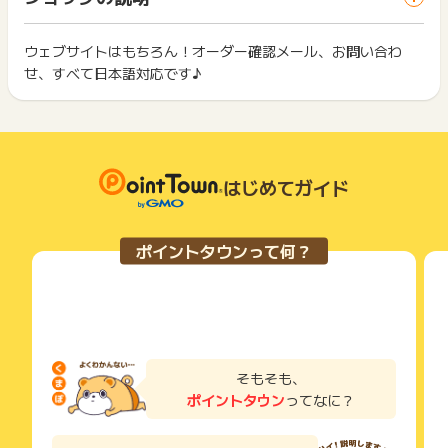
ス・お買い物利用時で、デバイス・ブラウザが異なる場合はポ
は切り捨てとなります。
※ポイントに関するお問い合わせは、
ポイントタウンのサポート
イント獲得ができません。
ポイント獲得が1ポイント未満のものは切り捨てとなり、ポイ
までお問い合わせください。ポイントについて、広告主に直接
ント履歴には記載されません。
ウェブサイトはもちろん！オーダー確認メール、お問い合わ
2回以上同じお買い物・サービスをご利用される場合は、毎回
お問い合わせをした場合、ポイント獲得対象外となる場合がご
原則として広告主側のポイント等を利用して支払われた金額分
せ、すべて日本語対応です♪
ポイントタウンに戻り、「 ショッピングでポイントGET 」ボ
ざいます。
につきましては、ポイントタウンのポイント獲得の対象には含
もっと見る
タンを押してからご利用ください。
まれません。
広告主が運営しているサービスの都合もしくは会員様の都合で
下記の事項に該当する場合、広告主側で対象外とみなし、「獲
商品の交換や一部でもキャンセルされた場合、ポイントが無効
得無効」となる可能性があります。
になる可能性もございます。
・同一端末や同一世帯で、繰り返し利用不可のサービス・お買
各サービス・お買い物の獲得ポイントや獲得条件、キャンペー
はじめてガイド
い物を複数回ご利用された場合
ン期間が予告なしに変更される場合がございますが、ご利用さ
・他のポイントサイトや比較サイト、検索サイトなどを経由し
れた時点の条件が適用されます。
て一度でも同サービス・お買い物を利用されたことがある場合
条件を達成しているかどうかは各広告主ではなく、代理店が行
ご利用前には、Cookieの削除をおこなっていただくことを推奨
ポイントタウンって何？
っているため、広告主はポイントに関する詳細を把握しており
します。
ません。
そのため、ポイントタウンのポイントに関するお問い合わせを
サービス・お買い物利用時にお電話など2つ以上の申し込み方
広告主様に直接行わないようお願いいたします。
法がある場合、必ずサイト上のWEBフォームからお申し込みく
掲載中のプログラムの掲載終了日はあくまで予定となってお
ださい。
り、急遽終了となる場合がございます。
各サービス・お買い物に掲載されている獲得条件を必ずよくお
広告に遷移しない場合は掲載が終了となっておりポイントが獲
読みください。
そもそも、
得できませんので、ご注意くださいませ。
ポイントタウン
ってなに？
お申し込みやお買い物後、利用したサイトから送られる購入完
了などのメールは、ポイント獲得するまで必ず保管してくださ
い。