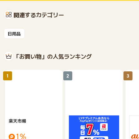
関連するカテゴリー
日用品
「お買い物」の人気ランキング
1
2
3
楽天市場
Yahoo!ショッピング
au 
（旧：
1%
1%