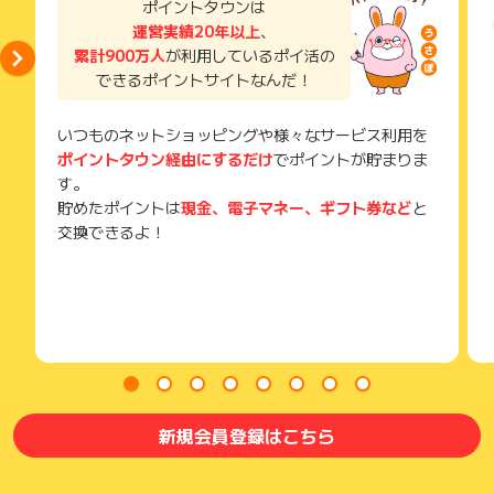
ポイントタウンは
獲得待ち・獲得失敗の状態でお問い合わせされる際に、該当の
運営実績20年以上
、
メールを送っていただく場合がございます。
累計900万人
が利用しているポイ活の
そのため、紛失・破棄された場合は対応いたしかねますので、
できるポイントサイトなんだ！
ご注意ください。
(※) SafariやChromeなどwebサイトを表示するアプリのこと
いつものネットショッピングや様々なサービス利用を
ポイントタウン経由にするだけ
でポイントが貯まりま
す。
貯めたポイントは
現金、電子マネー、ギフト券など
と
交換できるよ！
新規会員登録はこちら