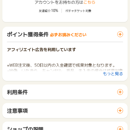
アカウントをお持ちの方は
こちら
10%
友達紹介
ガチャチケット対象
ポイント獲得条件
必ずお読みください
アフィリエイト広告を利用しています
※WEB注文後、50日以内の入金確認で成果対象となります。
※嘘偽、いたずら、キャンセル、返品、未入金の場合は成果対象
もっと見る
外となります。
※ポイントに関するお問い合わせは、
ポイントタウンサポート
ま
利用条件
でお問い合わせください。
「 ショッピングでポイントGET 」ボタンから広告主サイトを
ポイントについて、広告主に直接お問い合わせをした場合、ポ
訪問し、ご利用ください。
イント獲得対象外となる場合がございます。
サイトに移動してからお申し込みやお買い物が完了するまでの
注意事項
間に、同じブラウザ（※）で他のサイトに移動した場合はポイン
※お申込み日から半年以上経過している場合、ポイントに関する
ポイントの獲得の対象となるのは、税抜き・送料抜き価格とな
ト獲得ができません。
お問合せを承ることができません。あらかじめご了承くださ
ります。
「 ショッピングでポイントGET 」ボタンを押した時とサービ
い。
一部のサービスにつきましては、1商品につき10円単位の金額
ショップの説明