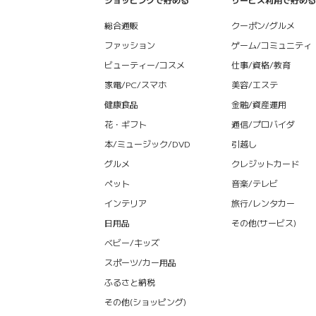
総合通販
クーポン/グルメ
ファッション
ゲーム/コミュニティ
ビューティー/コスメ
仕事/資格/教育
家電/PC/スマホ
美容/エステ
健康食品
金融/資産運用
花・ギフト
通信/プロバイダ
本/ミュージック/DVD
引越し
グルメ
クレジットカード
ペット
音楽/テレビ
インテリア
旅行/レンタカー
日用品
その他(サービス)
ベビー/キッズ
スポーツ/カー用品
ふるさと納税
その他(ショッピング)