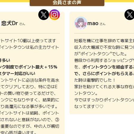
会員さまの声
忠犬Dr
mao
さん
さん
ントサイト10個以上使ってます
妊娠を機に仕事を辞めて専業主
ポイントタウンは私の主力サイト
収入の大幅減で不安な時に見つ
。
が"ポイントタウン"でした。
件多い
普段から利用するショッピング
ンク制度でポイント最大＋15%
を、
ポイントタウンを経由する
スタマー対応がいい
で、さらにポイントがもらえる
イントサイトに必須な条件を高水
た時は衝撃的でした！
全てクリアしており、特に②はE
家計を助けてくれる大事な存在
イトの買い物で使ってるだけで、
ントタウン。
ランクにもなりやすく、結果的に
今ではすっかりポイントタウン
より高還元になる事が多いです。
なってます♡♡
ポイントサイトは結局、ポイント
認されないと意味がないので、③
番重要なのですが、中の人が親切
で安心感が違います。