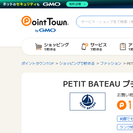
無料診断
ショッピング
サービス
ア
で貯める
で貯める
で
ポイントタウンTOP
ショッピングで貯める
ファッション
PE
PETIT BATEA
お買い
1
何度で
ランク