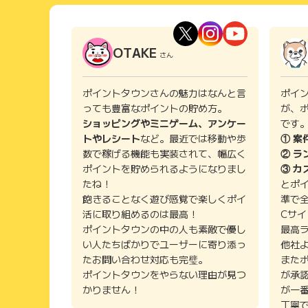
OTAKE
さん
ポイントタウンさんの魅力はなんと言
ポイ
っても豊富なポイントの貯め方。
が、
ショッピングやミニゲーム、アンケー
です
トやレシート
など。最近では移動や歩
① 案
数で稼げる機能も実装されて、幅広く
② ラ
ポイントを貯められるようになりまし
③ カ
たね！
とポ
飽きることなく遊び感覚で楽しくポイ
準で
活に取り組めるのは最高！
Cサ
ポイントタウンの中の人も素敵で優し
最高
い人たちばかりでユーザーに寄り添っ
他社
たお問い合わせ対応も完璧。
また
ポイントタウンをやらない理由が見つ
が承
かりません！
が一
丁寧