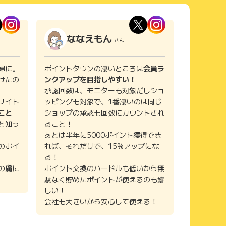
ななえもん
さん
婦に。
ポイントタウンの凄いところは
会員ラ
けたの
ンクアップを目指しやすい！
承認回数は、モニターも対象だしショ
サイト
ッピングも対象で、1番凄いのは同じ
こと
ショップの承認も回数にカウントされ
と知っ
ること！
あとは半年に5000ポイント獲得でき
のポイ
れば、それだけで、15%アップにな
る！
の虜に
ポイント交換のハードルも低いから無
駄なく貯めたポイントが使えるのも嬉
しい！
会社も大きいから安心して使える！