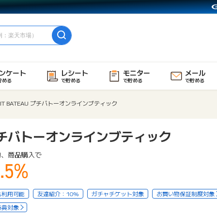
ンケート
レシート
モニター
メール
貯める
で貯める
で貯める
で貯める
TIT BATEAU プチバトーオンラインブティック
U プチバトーオンラインブティック
物、商品購入で
.5%
も利用可能
友達紹介：10%
ガチャチケット対象
お買い物保証制度対象
特典対象