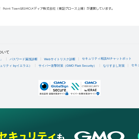
報
Point TownはGMOメディア株式会社（東証グロース上場）が運営しています。
ついて
セキュリティ相談AIチャットボット
4」
パスワード漏洩診断
Webサイトリスク診断
セキ
ュリティ byイエラエ）
サイバー攻撃対策（GMO Flatt Security）
なりすまし対策