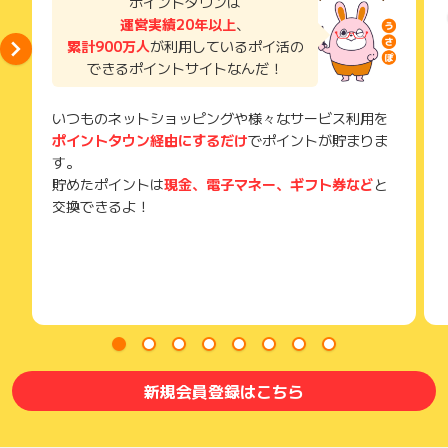
ポイントタウンは
場合はポイント獲得対象外です。
い。
運営実績20年以上
、
獲得待ち・獲得失敗の状態でお問い合わせされる際に、該当の
累計900万人
が利用しているポイ活の
メールを送っていただく場合がございます。
できるポイントサイトなんだ！
そのため、紛失・破棄された場合は対応いたしかねますので、
ご注意ください。
いつものネットショッピングや様々なサービス利用を
(※) SafariやChromeなどwebサイトを表示するアプリのこと
ポイントタウン経由にするだけ
でポイントが貯まりま
す。
貯めたポイントは
現金、電子マネー、ギフト券など
と
交換できるよ！
新規会員登録はこちら