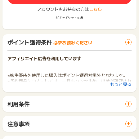
アカウントをお持ちの方は
こちら
ガチャチケット対象
ポイント獲得条件
必ずお読みください
アフィリエイト広告を利用しています
※株主優待を使用した購入はポイント獲得対象外となります。
※予約商品につきましては、一旦キャンセル後、出荷が確認され
もっと見る
た時点でポイント獲得対象となります。
※キャンセル・不備・いたずら・商品受取拒否及び不着、返品の
場合はポイント獲得対象外です。
利用条件
「 ショッピングでポイントGET 」ボタンから広告主サイトを
※ポイントに関するお問い合わせは、
ポイントタウンのサポート
訪問し、ご利用ください。
までお問い合わせください。ポイントについて、広告主に直接
サイトに移動してからお申し込みやお買い物が完了するまでの
注意事項
お問い合わせをした場合、ポイント獲得対象外となる場合がご
間に、同じブラウザ（※）で他のサイトに移動した場合はポイン
ポイントの獲得の対象となるのは、税抜き・送料抜き価格とな
ざいます。
ト獲得ができません。
ります。