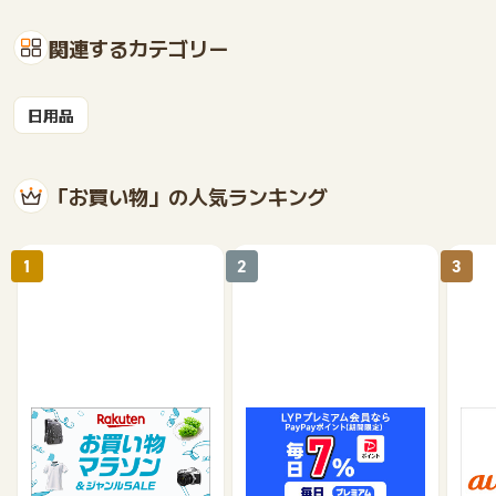
関連するカテゴリー
日用品
「お買い物」の人気ランキング
1
2
3
楽天市場
Yahoo!ショッピング
au 
（旧：
1%
1%