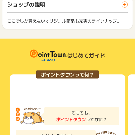
「 ショッピングでポイントGET 」ボタンを押した時とサービ
一部のサービスにつきましては、1商品につき10円単位の金額
ショップの説明
ス・お買い物利用時で、デバイス・ブラウザが異なる場合はポ
は切り捨てとなります。
イント獲得ができません。
ポイント獲得が1ポイント未満のものは切り捨てとなり、ポイ
ント履歴には記載されません。
ここでしか買えないオリジナル商品も充実のラインナップ。
2回以上同じお買い物・サービスをご利用される場合は、毎回
原則として広告主側のポイント等を利用して支払われた金額分
ポイントタウンに戻り、「 ショッピングでポイントGET 」ボ
につきましては、ポイントタウンのポイント獲得の対象には含
もっと見る
タンを押してからご利用ください。
まれません。
広告主が運営しているサービスの都合もしくは会員様の都合で
下記の事項に該当する場合、広告主側で対象外とみなし、「獲
商品の交換や一部でもキャンセルされた場合、ポイントが無効
得無効」となる可能性があります。
になる可能性もございます。
はじめてガイド
・同一端末や同一世帯で、繰り返し利用不可のサービス・お買
各サービス・お買い物の獲得ポイントや獲得条件、キャンペー
い物を複数回ご利用された場合
ン期間が予告なしに変更される場合がございますが、ご利用さ
・他のポイントサイトや比較サイト、検索サイトなどを経由し
れた時点の条件が適用されます。
て一度でも同サービス・お買い物を利用されたことがある場合
ポイントタウンって何？
条件を達成しているかどうかは各広告主ではなく、代理店が行
ご利用前には、Cookieの削除をおこなっていただくことを推奨
っているため、広告主はポイントに関する詳細を把握しており
します。
ません。
そのため、ポイントタウンのポイントに関するお問い合わせを
サービス・お買い物利用時にお電話など2つ以上の申し込み方
広告主様に直接行わないようお願いいたします。
法がある場合、必ずサイト上のWEBフォームからお申し込みく
掲載中のプログラムの掲載終了日はあくまで予定となってお
ださい。
り、急遽終了となる場合がございます。
各サービス・お買い物に掲載されている獲得条件を必ずよくお
そもそも、
広告に遷移しない場合は掲載が終了となっておりポイントが獲
読みください。
ポイントタウン
ってなに？
得できませんので、ご注意くださいませ。
お申し込みやお買い物後、利用したサイトから送られる購入完
※キャンセル・不備・いたずら・商品受取拒否及び不着、返品の
了などのメールは、ポイント獲得するまで必ず保管してくださ