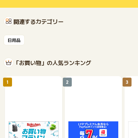
関連するカテゴリー
日用品
「お買い物」の人気ランキング
1
2
3
楽天市場
Yahoo!ショッピング
au 
（旧：