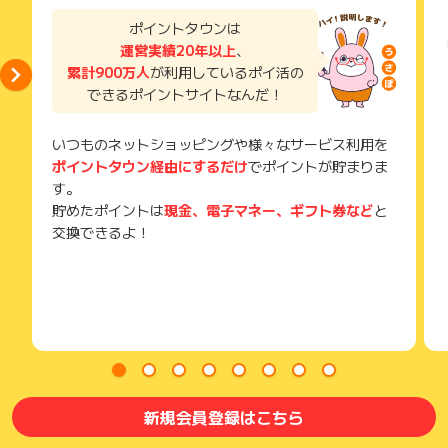
了などのメールは、ポイント獲得するまで必ず保管してくださ
い。
ポイントタウンは
獲得待ち・獲得失敗の状態でお問い合わせされる際に、該当の
運営実績20年以上
、
メールを送っていただく場合がございます。
累計900万人
が利用しているポイ活の
そのため、紛失・破棄された場合は対応いたしかねますので、
できるポイントサイトなんだ！
ご注意ください。
(※) SafariやChromeなどwebサイトを表示するアプリのこと
いつものネットショッピングや様々なサービス利用を
ポイントタウン経由にするだけ
でポイントが貯まりま
す。
貯めたポイントは
現金、電子マネー、ギフト券など
と
交換できるよ！
新規会員登録はこちら