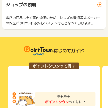
「 ショッピングでポイントGET 」ボタンを押した時とサービ
一部のサービスにつきましては、1商品につき10円単位の金額
ショップの説明
ス・お買い物利用時で、デバイス・ブラウザが異なる場合はポ
は切り捨てとなります。
イント獲得ができません。
ポイント獲得が1ポイント未満のものは切り捨てとなり、ポイ
ント履歴には記載されません。
当店の商品は全て国内流通のため、レンズの破損等はメーカー
2回以上同じお買い物・サービスをご利用される場合は、毎回
原則として広告主側のポイント等を利用して支払われた金額分
の保証が 受けられる安心システム付きとなっております。
ポイントタウンに戻り、「 ショッピングでポイントGET 」ボ
につきましては、ポイントタウンのポイント獲得の対象には含
もっと見る
タンを押してからご利用ください。
まれません。
広告主が運営しているサービスの都合もしくは会員様の都合で
下記の事項に該当する場合、広告主側で対象外とみなし、「獲
商品の交換や一部でもキャンセルされた場合、ポイントが無効
得無効」となる可能性があります。
になる可能性もございます。
・同一端末や同一世帯で、繰り返し利用不可のサービス・お買
各サービス・お買い物の獲得ポイントや獲得条件、キャンペー
はじめてガイド
い物を複数回ご利用された場合
ン期間が予告なしに変更される場合がございますが、ご利用さ
・他のポイントサイトや比較サイト、検索サイトなどを経由し
れた時点の条件が適用されます。
て一度でも同サービス・お買い物を利用されたことがある場合
条件を達成しているかどうかは各広告主ではなく、代理店が行
ご利用前には、Cookieの削除をおこなっていただくことを推奨
ポイントタウンって何？
っているため、広告主はポイントに関する詳細を把握しており
します。
ません。
そのため、ポイントタウンのポイントに関するお問い合わせを
サービス・お買い物利用時にお電話など2つ以上の申し込み方
広告主様に直接行わないようお願いいたします。
法がある場合、必ずサイト上のWEBフォームからお申し込みく
掲載中のプログラムの掲載終了日はあくまで予定となってお
ださい。
り、急遽終了となる場合がございます。
各サービス・お買い物に掲載されている獲得条件を必ずよくお
広告に遷移しない場合は掲載が終了となっておりポイントが獲
読みください。
そもそも、
得できませんので、ご注意くださいませ。
ポイントタウン
ってなに？
お申し込みやお買い物後、利用したサイトから送られる購入完