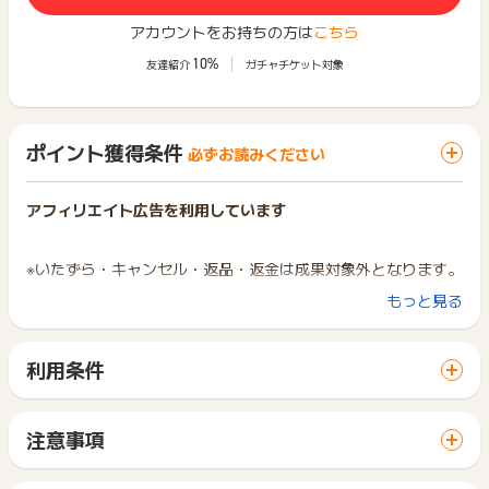
アカウントをお持ちの方は
こちら
10%
友達紹介
ガチャチケット対象
ポイント獲得条件
必ずお読みください
アフィリエイト広告を利用しています
※いたずら・キャンセル・返品・返金は成果対象外となります。
もっと見る
※ポイントに関するお問い合わせは、
ポイントタウンのサポート
までお問い合わせください。ポイントについて、広告主に直接
利用条件
お問い合わせをした場合、ポイント獲得対象外となる場合がご
ざいます。
「 ショッピングでポイントGET 」ボタンから広告主サイトを
訪問し、ご利用ください。
サイトに移動してからお申し込みやお買い物が完了するまでの
注意事項
間に、同じブラウザ（※）で他のサイトに移動した場合はポイン
ポイントの獲得の対象となるのは、税抜き・送料抜き価格とな
ト獲得ができません。
ります。