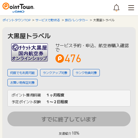
ポイントタウンTOP
サービスで貯める
旅行/レンタカー
大黒屋トラベル
大黒屋トラベル
サービス予約・申込、航空券購入確認
で
476
何度でも利用可能
ランクアップ対象
ランク特典対象
お買い物保証対象
ポイント獲得時期
１ヶ月程度
予定ポイント反映
１〜２日程度
すでに終了しています
10%
友達紹介