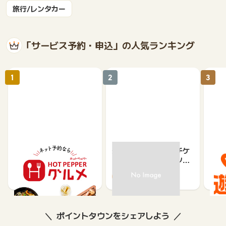
旅行/レンタカー
「サービス予約・申込」の人気ランキング
1
2
3
【ホットペッパーグル
遊び予約／レジャーチケ
じゃ
メ】レストラン予約
ット購入サイト「アソビ
ュー！」
85
1.5%
ポイントタウンをシェアしよう