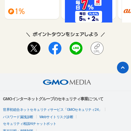
（旧：
1%
1%
ポイントタウンをシェアしよう
GMOインターネットグループのセキュリティ事業について
世界初総合ネットセキュリティサービス「GMOセキュリティ24」
パスワード漏洩診断
Webサイトリスク診断
セキュリティ相談AIチャットボット
実在証明・盗聴対策