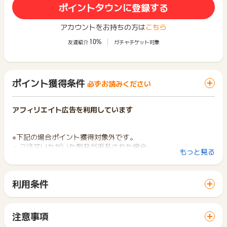
ポイントタウンに登録する
アカウントをお持ちの方は
こちら
10%
友達紹介
ガチャチケット対象
ポイント獲得条件
必ずお読みください
アフィリエイト広告を利用しています
※下記の場合ポイント獲得対象外です。
・ご注文いただいた製品が返品された場合
もっと見る
・ご注文がキャンセルとなった場合
・ご注文いただいた製品が完売となりお届けできなくなった場
合
利用条件
「 ショッピングでポイントGET 」ボタンから広告主サイトを
※キャンセル・不備・いたずら・商品受取拒否及び不着、返品の
訪問し、ご利用ください。
場合はポイント獲得対象外です。
サイトに移動してからお申し込みやお買い物が完了するまでの
注意事項
間に、同じブラウザ（※）で他のサイトに移動した場合はポイン
ポイントの獲得の対象となるのは、税抜き・送料抜き価格とな