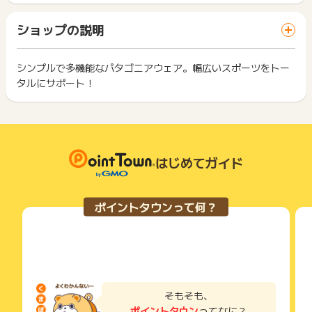
※ポイントに関するお問い合わせは、
ポイントタウンのサポート
ト獲得ができません。
ります。
までお問い合わせください。ポイントについて、広告主に直接
「 ショッピングでポイントGET 」ボタンを押した時とサービ
一部のサービスにつきましては、1商品につき10円単位の金額
ショップの説明
お問い合わせをした場合、ポイント獲得対象外となる場合がご
ス・お買い物利用時で、デバイス・ブラウザが異なる場合はポ
は切り捨てとなります。
ざいます。
イント獲得ができません。
ポイント獲得が1ポイント未満のものは切り捨てとなり、ポイ
ント履歴には記載されません。
シンプルで多機能なパタゴニアウェア。幅広いスポーツをトー
2回以上同じお買い物・サービスをご利用される場合は、毎回
原則として広告主側のポイント等を利用して支払われた金額分
タルにサポート！
ポイントタウンに戻り、「 ショッピングでポイントGET 」ボ
につきましては、ポイントタウンのポイント獲得の対象には含
もっと見る
タンを押してからご利用ください。
まれません。
広告主が運営しているサービスの都合もしくは会員様の都合で
下記の事項に該当する場合、広告主側で対象外とみなし、「獲
商品の交換や一部でもキャンセルされた場合、ポイントが無効
得無効」となる可能性があります。
になる可能性もございます。
・同一端末や同一世帯で、繰り返し利用不可のサービス・お買
各サービス・お買い物の獲得ポイントや獲得条件、キャンペー
はじめてガイド
い物を複数回ご利用された場合
ン期間が予告なしに変更される場合がございますが、ご利用さ
・他のポイントサイトや比較サイト、検索サイトなどを経由し
れた時点の条件が適用されます。
て一度でも同サービス・お買い物を利用されたことがある場合
条件を達成しているかどうかは各広告主ではなく、代理店が行
ご利用前には、Cookieの削除をおこなっていただくことを推奨
ポイントタウンって何？
っているため、広告主はポイントに関する詳細を把握しており
します。
ません。
そのため、ポイントタウンのポイントに関するお問い合わせを
サービス・お買い物利用時にお電話など2つ以上の申し込み方
広告主様に直接行わないようお願いいたします。
法がある場合、必ずサイト上のWEBフォームからお申し込みく
掲載中のプログラムの掲載終了日はあくまで予定となってお
ださい。
り、急遽終了となる場合がございます。
各サービス・お買い物に掲載されている獲得条件を必ずよくお
広告に遷移しない場合は掲載が終了となっておりポイントが獲
読みください。
そもそも、
得できませんので、ご注意くださいませ。
ポイントタウン
ってなに？