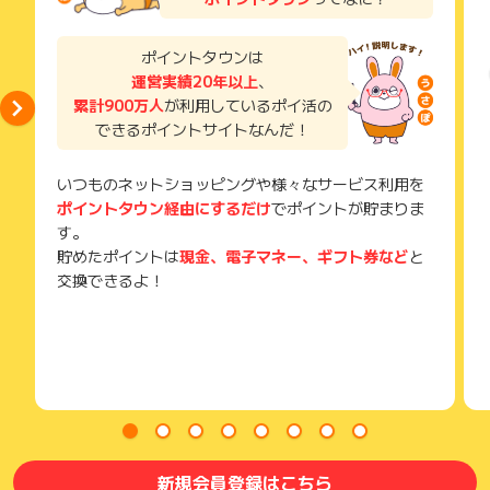
お申し込みやお買い物後、利用したサイトから送られる購入完
※キャンセル・不備・いたずら・商品受取拒否及び不着、返品の
了などのメールは、ポイント獲得するまで必ず保管してくださ
場合はポイント獲得対象外です。
い。
ポイントタウンは
獲得待ち・獲得失敗の状態でお問い合わせされる際に、該当の
運営実績20年以上
、
メールを送っていただく場合がございます。
累計900万人
が利用しているポイ活の
そのため、紛失・破棄された場合は対応いたしかねますので、
できるポイントサイトなんだ！
ご注意ください。
(※) SafariやChromeなどwebサイトを表示するアプリのこと
いつものネットショッピングや様々なサービス利用を
ポイントタウン経由にするだけ
でポイントが貯まりま
す。
貯めたポイントは
現金、電子マネー、ギフト券など
と
交換できるよ！
新規会員登録はこちら