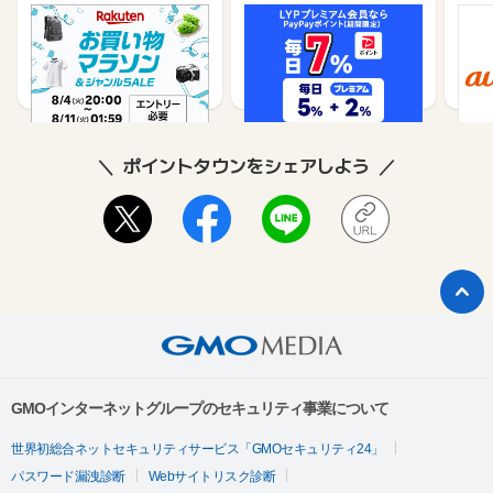
楽天市場
Yahoo!ショッピング
au 
（旧：
1%
1%
ポイントタウンをシェアしよう
GMOインターネットグループのセキュリティ事業について
世界初総合ネットセキュリティサービス「GMOセキュリティ24」
パスワード漏洩診断
Webサイトリスク診断