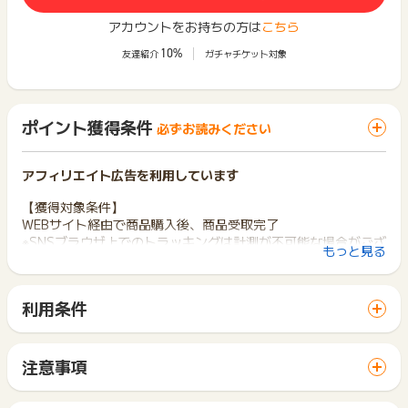
アカウントをお持ちの方は
こちら
10%
友達紹介
ガチャチケット対象
ポイント獲得条件
必ずお読みください
アフィリエイト広告を利用しています
【獲得対象条件】
WEBサイト経由で商品購入後、商品受取完了
※SNSブラウザ上でのトラッキングは計測が不可能な場合がござ
もっと見る
います。
計測が不可能な場合は獲得対象とはなりませんので、あらか
じめご了承くださいませ。
利用条件
「 ショッピングでポイントGET 」ボタンから広告主サイトを
【獲得対象外条件】
訪問し、ご利用ください。
※キャンセル・不備・いたずら・商品受取拒否及び不着、返品の
サイトに移動してからお申し込みやお買い物が完了するまでの
場合
注意事項
間に、同じブラウザ（※）で他のサイトに移動した場合はポイン
※ポイント利用分、送料、消費税
ポイントの獲得の対象となるのは、税抜き・送料抜き価格とな
ト獲得ができません。
※Shoplistファッション通販アプリ経由の購入
ります。