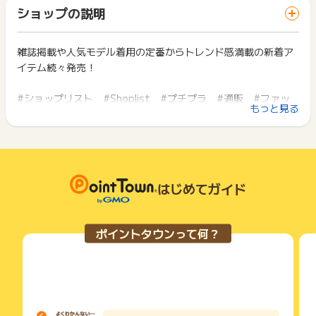
「 ショッピングでポイントGET 」ボタンを押した時とサービ
一部のサービスにつきましては、1商品につき10円単位の金額
ショップの説明
ス・お買い物利用時で、デバイス・ブラウザが異なる場合はポ
は切り捨てとなります。
※ポイントに関するお問い合わせは、
ポイントタウンのサポート
イント獲得ができません。
ポイント獲得が1ポイント未満のものは切り捨てとなり、ポイ
までお問い合わせください。ポイントについて、広告主に直接
ント履歴には記載されません。
雑誌掲載や人気モデル着用の定番からトレンド感満載の新着ア
2回以上同じお買い物・サービスをご利用される場合は、毎回
お問い合わせをした場合、ポイント獲得対象外となる場合がご
原則として広告主側のポイント等を利用して支払われた金額分
イテム続々発売！
ポイントタウンに戻り、「 ショッピングでポイントGET 」ボ
ざいます。
につきましては、ポイントタウンのポイント獲得の対象には含
タンを押してからご利用ください。
まれません。
#ショップリスト #Shoplist #プチプラ #通販 #ファッ
広告主が運営しているサービスの都合もしくは会員様の都合で
下記の事項に該当する場合、広告主側で対象外とみなし、「獲
もっと見る
ション
商品の交換や一部でもキャンセルされた場合、ポイントが無効
得無効」となる可能性があります。
になる可能性もございます。
・同一端末や同一世帯で、繰り返し利用不可のサービス・お買
各サービス・お買い物の獲得ポイントや獲得条件、キャンペー
い物を複数回ご利用された場合
ン期間が予告なしに変更される場合がございますが、ご利用さ
・他のポイントサイトや比較サイト、検索サイトなどを経由し
れた時点の条件が適用されます。
て一度でも同サービス・お買い物を利用されたことがある場合
条件を達成しているかどうかは各広告主ではなく、代理店が行
はじめてガイド
ご利用前には、Cookieの削除をおこなっていただくことを推奨
っているため、広告主はポイントに関する詳細を把握しており
します。
ません。
そのため、ポイントタウンのポイントに関するお問い合わせを
サービス・お買い物利用時にお電話など2つ以上の申し込み方
ポイントタウンって何？
広告主様に直接行わないようお願いいたします。
法がある場合、必ずサイト上のWEBフォームからお申し込みく
掲載中のプログラムの掲載終了日はあくまで予定となってお
ださい。
り、急遽終了となる場合がございます。
各サービス・お買い物に掲載されている獲得条件を必ずよくお
広告に遷移しない場合は掲載が終了となっておりポイントが獲
読みください。
得できませんので、ご注意くださいませ。
お申し込みやお買い物後、利用したサイトから送られる購入完