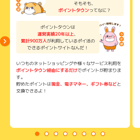
了などのメールは、ポイント獲得するまで必ず保管してくださ
そもそも、
い。
ポイントタウン
ってなに？
獲得待ち・獲得失敗の状態でお問い合わせされる際に、該当の
メールを送っていただく場合がございます。
そのため、紛失・破棄された場合は対応いたしかねますので、
ポイントタウンは
ご注意ください。
運営実績20年以上
、
累計900万人
が利用しているポイ活の
(※) SafariやChromeなどwebサイトを表示するアプリのこと
できるポイントサイトなんだ！
いつものネットショッピングや様々なサービス利用を
ポイントタウン経由にするだけ
でポイントが貯まりま
す。
貯めたポイントは
現金、電子マネー、ギフト券など
と
交換できるよ！