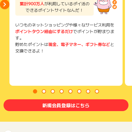
累計900万人
が利用しているポイ活の
そのため、紛失・破棄された場合は対応いたしかねますので、
できるポイントサイトなんだ！
ご注意ください。
(※) SafariやChromeなどwebサイトを表示するアプリのこと
いつものネットショッピングや様々なサービス利用を
ポイントタウン経由にするだけ
でポイントが貯まりま
す。
貯めたポイントは
現金、電子マネー、ギフト券など
と
交換できるよ！
新規会員登録はこちら