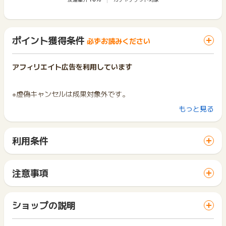
ポイント獲得条件
必ずお読みください
アフィリエイト広告を利用しています
※虚偽キャンセルは成果対象外です。
もっと見る
※ポイントに関するお問い合わせは、
ポイントタウンのサポート
までお問い合わせください。ポイントについて、広告主に直接
利用条件
お問い合わせをした場合、ポイント獲得対象外となる場合がご
ざいます。
「 ショッピングでポイントGET 」ボタンから広告主サイトを
訪問し、ご利用ください。
サイトに移動してからお申し込みやお買い物が完了するまでの
注意事項
間に、同じブラウザ（※）で他のサイトに移動した場合はポイン
ポイントの獲得の対象となるのは、税抜き・送料抜き価格とな
ト獲得ができません。
ります。
「 ショッピングでポイントGET 」ボタンを押した時とサービ
一部のサービスにつきましては、1商品につき10円単位の金額
ショップの説明
ス・お買い物利用時で、デバイス・ブラウザが異なる場合はポ
は切り捨てとなります。
イント獲得ができません。
ポイント獲得が1ポイント未満のものは切り捨てとなり、ポイ