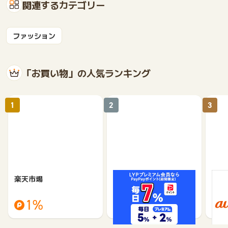
関連するカテゴリー
ファッション
「お買い物」の人気ランキング
1
2
3
楽天市場
Yahoo!ショッピング
au 
（旧：
1%
1%