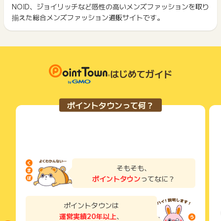
ント履歴には記載されません。
NOID、ジョイリッチなど感性の高いメンズファッションを取り
2回以上同じお買い物・サービスをご利用される場合は、毎回
原則として広告主側のポイント等を利用して支払われた金額分
揃えた総合メンズファッション通販サイトです。
ポイントタウンに戻り、「 ショッピングでポイントGET 」ボ
につきましては、ポイントタウンのポイント獲得の対象には含
もっと見る
タンを押してからご利用ください。
まれません。
広告主が運営しているサービスの都合もしくは会員様の都合で
下記の事項に該当する場合、広告主側で対象外とみなし、「獲
商品の交換や一部でもキャンセルされた場合、ポイントが無効
得無効」となる可能性があります。
になる可能性もございます。
・同一端末や同一世帯で、繰り返し利用不可のサービス・お買
各サービス・お買い物の獲得ポイントや獲得条件、キャンペー
はじめてガイド
い物を複数回ご利用された場合
ン期間が予告なしに変更される場合がございますが、ご利用さ
・他のポイントサイトや比較サイト、検索サイトなどを経由し
れた時点の条件が適用されます。
て一度でも同サービス・お買い物を利用されたことがある場合
条件を達成しているかどうかは各広告主ではなく、代理店が行
ご利用前には、Cookieの削除をおこなっていただくことを推奨
ポイントタウンって何？
っているため、広告主はポイントに関する詳細を把握しており
します。
ません。
そのため、ポイントタウンのポイントに関するお問い合わせを
サービス・お買い物利用時にお電話など2つ以上の申し込み方
広告主様に直接行わないようお願いいたします。
法がある場合、必ずサイト上のWEBフォームからお申し込みく
掲載中のプログラムの掲載終了日はあくまで予定となってお
ださい。
り、急遽終了となる場合がございます。
各サービス・お買い物に掲載されている獲得条件を必ずよくお
広告に遷移しない場合は掲載が終了となっておりポイントが獲
読みください。
そもそも、
得できませんので、ご注意くださいませ。
ポイントタウン
ってなに？
お申し込みやお買い物後、利用したサイトから送られる購入完
了などのメールは、ポイント獲得するまで必ず保管してくださ
い。
ポイントタウンは
獲得待ち・獲得失敗の状態でお問い合わせされる際に、該当の
運営実績20年以上
、
メールを送っていただく場合がございます。