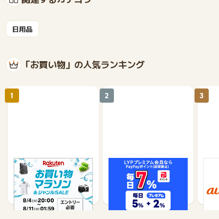
日用品
「お買い物」の人気ランキング
1
2
3
楽天市場
Yahoo!ショッピング
au 
（旧：
1%
1%