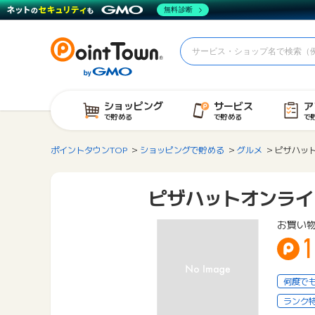
無料診断
ショッピング
サービス
ア
で貯める
で貯める
で
ポイントタウンTOP
ショッピングで貯める
グルメ
ピザハッ
ピザハットオンライ
お買い
1
何度で
ランク