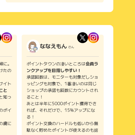
ななえもん
さん
婦に。
ポイントタウンの凄いところは
会員ラ
けたの
ンクアップを目指しやすい！
承認回数は、モニターも対象だしショ
サイト
ッピングも対象で、1番凄いのは同じ
こと
ショップの承認も回数にカウントされ
と知っ
ること！
あとは半年に5000ポイント獲得でき
のポイ
れば、それだけで、15%アップにな
る！
の虜に
ポイント交換のハードルも低いから無
駄なく貯めたポイントが使えるのも嬉