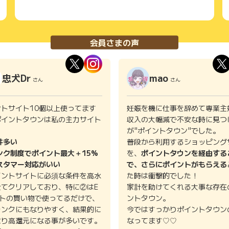
会員さまの声
忠犬Dr
mao
さん
さん
ントサイト10個以上使ってます
妊娠を機に仕事を辞めて専業主
ポイントタウンは私の主力サイト
収入の大幅減で不安な時に見つ
。
が"ポイントタウン"でした。
件多い
普段から利用するショッピング
ンク制度でポイント最大＋15%
を、
ポイントタウンを経由する
スタマー対応がいい
で、さらにポイントがもらえる
イントサイトに必須な条件を高水
た時は衝撃的でした！
全てクリアしており、特に②はE
家計を助けてくれる大事な存在
イトの買い物で使ってるだけで、
ントタウン。
ランクにもなりやすく、結果的に
今ではすっかりポイントタウン
より高還元になる事が多いです。
なってます♡♡