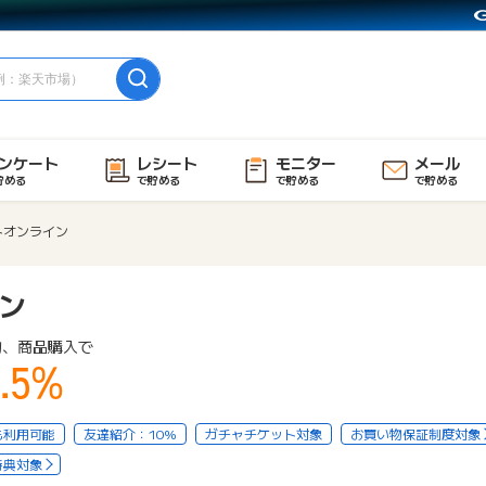
ンケート
レシート
モニター
メール
貯める
で貯める
で貯める
で貯める
トオンライン
ン
物、商品購入で
.5%
も利用可能
友達紹介：10%
ガチャチケット対象
お買い物保証制度対象
特典対象