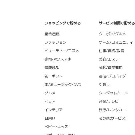
ショッピングで貯める
サービス利用で貯める
総合通販
クーポン/グルメ
ファッション
ゲーム/コミュニティ
ビューティー/コスメ
仕事/資格/教育
家電/PC/スマホ
美容/エステ
健康食品
金融/資産運用
花・ギフト
通信/プロバイダ
本/ミュージック/DVD
引越し
グルメ
クレジットカード
ペット
音楽/テレビ
インテリア
旅行/レンタカー
日用品
その他(サービス)
ベビー/キッズ
スポーツ/カー用品