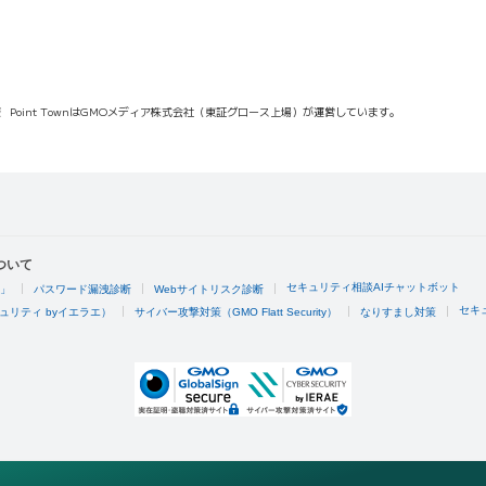
報
Point TownはGMOメディア株式会社（東証グロース上場）が運営しています。
ついて
セキュリティ相談AIチャットボット
4」
パスワード漏洩診断
Webサイトリスク診断
セキ
ュリティ byイエラエ）
サイバー攻撃対策（GMO Flatt Security）
なりすまし対策