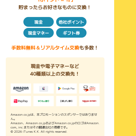
貯まったらお好きなものに交換！
現金
他社ポイント
現金マネー
ギフト券
手数料無料＆リアルタイム交換
も多数！
現金や電子マネーなど
40種類以上の交換先！
Amazon.co.jpは、本プロモーションのスポンサーではありませ
ん。
Amazon、Amazon.co.jpおよびAmazon.co.jpのロゴはAmazon.
com, inc.またはその関連会社の商標です。
© 2026 iTunes K.K. All rights reserved.