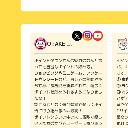
OTAKE
さん
ポイントタウンさんの魅力はなんと言
ポイ
っても豊富なポイントの貯め方。
が、
ショッピングやミニゲーム、アンケー
です
トやレシート
など。最近では移動や歩
① 案
数で稼げる機能も実装されて、幅広く
② ラ
ポイントを貯められるようになりまし
③ カ
たね！
とポ
飽きることなく遊び感覚で楽しくポイ
準で
活に取り組めるのは最高！
Cサ
ポイントタウンの中の人も素敵で優し
最高
い人たちばかりでユーザーに寄り添っ
他社