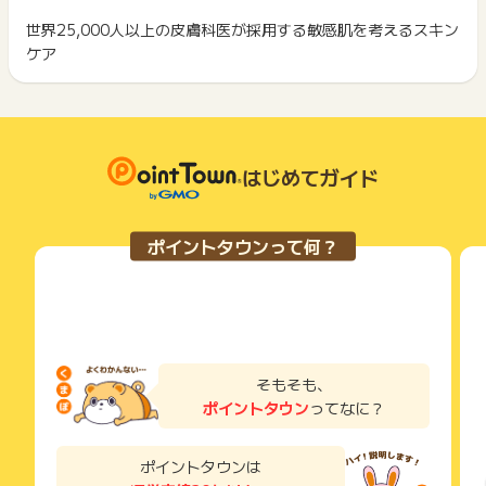
ポイント獲得が1ポイント未満のものは切り捨てとなり、ポイ
までお問い合わせください。ポイントについて、広告主に直接
ント履歴には記載されません。
世界25,000人以上の皮膚科医が採用する敏感肌を考えるスキン
2回以上同じお買い物・サービスをご利用される場合は、毎回
お問い合わせをした場合、ポイント獲得対象外となる場合がご
原則として広告主側のポイント等を利用して支払われた金額分
ケア
ポイントタウンに戻り、「 ショッピングでポイントGET 」ボ
ざいます。
につきましては、ポイントタウンのポイント獲得の対象には含
もっと見る
タンを押してからご利用ください。
まれません。
広告主が運営しているサービスの都合もしくは会員様の都合で
下記の事項に該当する場合、広告主側で対象外とみなし、「獲
商品の交換や一部でもキャンセルされた場合、ポイントが無効
得無効」となる可能性があります。
になる可能性もございます。
・同一端末や同一世帯で、繰り返し利用不可のサービス・お買
各サービス・お買い物の獲得ポイントや獲得条件、キャンペー
はじめてガイド
い物を複数回ご利用された場合
ン期間が予告なしに変更される場合がございますが、ご利用さ
・他のポイントサイトや比較サイト、検索サイトなどを経由し
れた時点の条件が適用されます。
て一度でも同サービス・お買い物を利用されたことがある場合
条件を達成しているかどうかは各広告主ではなく、代理店が行
ご利用前には、Cookieの削除をおこなっていただくことを推奨
ポイントタウンって何？
っているため、広告主はポイントに関する詳細を把握しており
します。
ません。
そのため、ポイントタウンのポイントに関するお問い合わせを
サービス・お買い物利用時にお電話など2つ以上の申し込み方
広告主様に直接行わないようお願いいたします。
法がある場合、必ずサイト上のWEBフォームからお申し込みく
掲載中のプログラムの掲載終了日はあくまで予定となってお
ださい。
り、急遽終了となる場合がございます。
各サービス・お買い物に掲載されている獲得条件を必ずよくお
広告に遷移しない場合は掲載が終了となっておりポイントが獲
読みください。
そもそも、
得できませんので、ご注意くださいませ。
ポイントタウン
ってなに？
お申し込みやお買い物後、利用したサイトから送られる購入完
了などのメールは、ポイント獲得するまで必ず保管してくださ
い。
ポイントタウンは
獲得待ち・獲得失敗の状態でお問い合わせされる際に、該当の