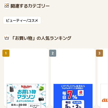
関連するカテゴリー
ビューティー/コスメ
「お買い物」の人気ランキング
1
2
3
楽天市場
Yahoo!ショッピング
au 
（旧：
1%
1%