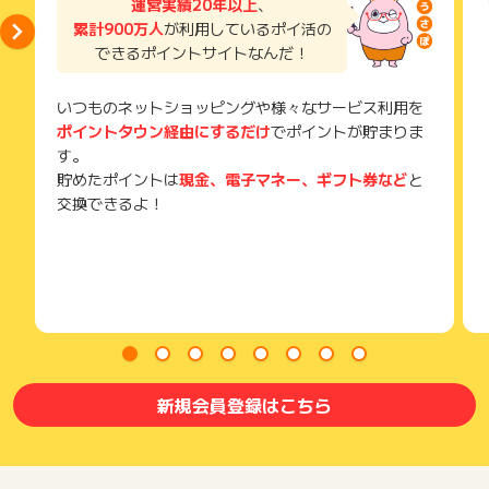
運営実績20年以上
、
メールを送っていただく場合がございます。
累計900万人
が利用しているポイ活の
そのため、紛失・破棄された場合は対応いたしかねますので、
できるポイントサイトなんだ！
ご注意ください。
(※) SafariやChromeなどwebサイトを表示するアプリのこと
いつものネットショッピングや様々なサービス利用を
ポイントタウン経由にするだけ
でポイントが貯まりま
す。
貯めたポイントは
現金、電子マネー、ギフト券など
と
交換できるよ！
新規会員登録はこちら