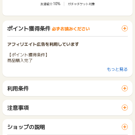
10%
友達紹介
ガチャチケット対象
ポイント獲得条件
必ずお読みください
アフィリエイト広告を利用しています
【ポイント獲得条件】
商品購入完了
もっと見る
【ポイント獲得対象外】
※キャンセル・不備・いたずら・商品受取拒否及び不着、返品
利用条件
※本広告は以下に関する調査依頼を一切お受けできません。
「 ショッピングでポイントGET 」ボタンから広告主サイトを
ポイントタウンサポートでも対応いたしかねますので、ご了承
訪問し、ご利用ください。
のうえご利用ください。
サイトに移動してからお申し込みやお買い物が完了するまでの
・獲得予定ポイントに反映されない
注意事項
間に、同じブラウザ（※）で他のサイトに移動した場合はポイン
・非承認理由
ポイントの獲得の対象となるのは、税抜き・送料抜き価格とな
ト獲得ができません。
ります。
「 ショッピングでポイントGET 」ボタンを押した時とサービ
一部のサービスにつきましては、1商品につき10円単位の金額
ショップの説明
ス・お買い物利用時で、デバイス・ブラウザが異なる場合はポ
は切り捨てとなります。
※ポイントに関するお問い合わせは、
ポイントタウンのサポート
イント獲得ができません。