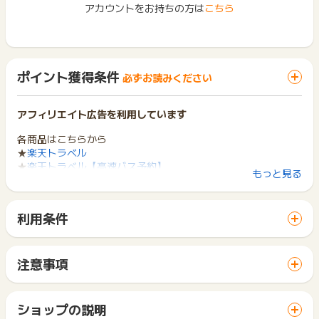
アカウントをお持ちの方は
こちら
ポイント獲得条件
必ずお読みください
アフィリエイト広告を利用しています
各商品はこちらから
★
楽天トラベル
★
楽天トラベル【高速バス予約】
もっと見る
★
楽天トラベル【ANA楽パック】
★
楽天トラベル【JAL楽パック】
★
楽天トラベル【楽パック】
利用条件
★
楽天トラベル【レンタカー予約】
「 サイトへ行ってポイントGET 」ボタンから広告主サイトを
訪問し、ご利用ください。
(1)ポイント獲得対象となるサービスは、以下のサービスとなり
サイトに移動してからお申し込みやお買い物が完了するまでの
ます。
注意事項
間に、同じブラウザ（※）で他のサイトに移動した場合はポイン
・国内宿泊予約
ポイントの獲得の対象となるのは、税抜き・送料抜き価格とな
ト獲得ができません。
・ANA楽パック（ANA航空券＋国内宿泊)
ります。
「 サイトへ行ってポイントGET 」ボタンを押した時とサービ
・JAL楽パック（JAL航空券＋国内宿泊）
一部のサービスにつきましては、1商品につき10円単位の金額
ショップの説明
ス・お買い物利用時で、デバイス・ブラウザが異なる場合はポ
・海外 ホテル
は切り捨てとなります。