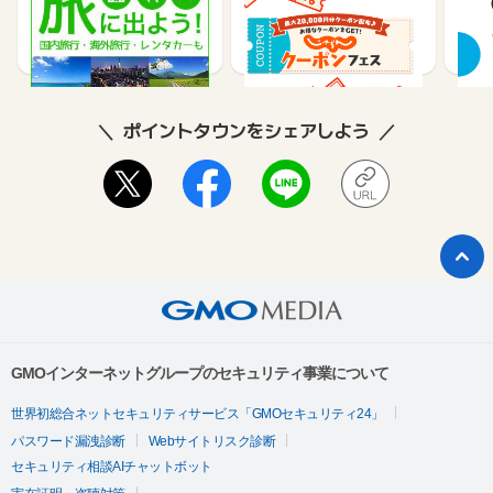
テル
1%
1.2%
2
ポイントタウンをシェアしよう
GMOインターネットグループのセキュリティ事業について
世界初総合ネットセキュリティサービス「GMOセキュリティ24」
パスワード漏洩診断
Webサイトリスク診断
セキュリティ相談AIチャットボット