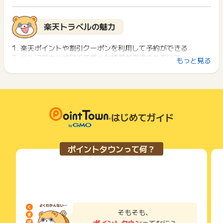
イント獲得ができません。
・海外航空券予約
ポイント獲得が1ポイント未満のものは切り捨てとなり、ポイ
・海外楽パック（海外航空券＋海外宿泊＋α)
ント履歴には記載されません。
2回以上同じお買い物・サービスをご利用される場合は、毎回
楽天トラベルの魅力
・英語サイト（日本国内の施設のみ）
原則として広告主側のポイント等を利用して支払われた金額分
ポイントタウンに戻り、「 サイトへ行ってポイントGET 」ボ
・高速バス予約
につきましては、ポイントタウンのポイント獲得の対象には含
タンを押してからご利用ください。
・レンタカー予約
まれません。
1. 楽天ポイントや割引クーポンを利用して予約ができる
広告主が運営しているサービスの都合もしくは会員様の都合で
2. メルマガや公式SNSで様々な情報が発信されている
下記の事項に該当する場合、広告主側で対象外とみなし、「獲
もっと見る
上記以外はすべて対象外です。
商品の交換や一部でもキャンセルされた場合、ポイントが無効
3. ホテルや航空券、レンタカーなどの検索機能が使いやすい
得無効」となる可能性があります。
になる可能性もございます。
・同一端末や同一世帯で、繰り返し利用不可のサービス・お買
(2)こちらのリンクを経由したご予約（出発、搭乗など）のみポ
各サービス・お買い物の獲得ポイントや獲得条件、キャンペー
い物を複数回ご利用された場合
イント獲得対象となります。
ン期間が予告なしに変更される場合がございますが、ご利用さ
・他のポイントサイトや比較サイト、検索サイトなどを経由し
楽天トラベルとは
（重複申し込みはポイント獲得対象外となります。)
れた時点の条件が適用されます。
て一度でも同サービス・お買い物を利用されたことがある場合
・リピート利用もポイント獲得対象です。
条件を達成しているかどうかは各広告主ではなく、代理店が行
はじめてガイド
ご利用前には、Cookieの削除をおこなっていただくことを推奨
っているため、広告主はポイントに関する詳細を把握しており
楽天トラベルとは楽天が運営するオンライン総合旅行サイトで
します。
(3)ただし、(1)(2)に因らず、以下の場合にはポイント獲得対象
ません。
あり、国内旅行者向けと海外旅行者向けでそれぞれ様々なサー
外となりますのでご注意下さいませ。
そのため、ポイントタウンのポイントに関するお問い合わせを
ビスを提供しています。
サービス・お買い物利用時にお電話など2つ以上の申し込み方
ポイントタウンって何？
・イタズラや重複など、お申し込み内容とした相応しくない入
広告主様に直接行わないようお願いいたします。
国内旅行者にはホテルや旅館の予約・宿泊、旅行ツアー、レン
法がある場合、必ずサイト上のWEBフォームからお申し込みく
力がみられた場合
掲載中のプログラムの掲載終了日はあくまで予定となってお
タカーなどの予約が可能です。
ださい。
・その他楽天トラベルが不正と判断した場合
り、急遽終了となる場合がございます。
海外旅行者には海外のホテルを探す時に様々なタイプの宿泊予
各サービス・お買い物に掲載されている獲得条件を必ずよくお
広告に遷移しない場合は掲載が終了となっておりポイントが獲
約ができます。
読みください。
(4)ポイント獲得対象になるのは、ご予約日から2ヶ月先のご利
得できませんので、ご注意くださいませ。
また、気になる宿泊施設の評価が実際の利用者によって5段階
用日までになります。ご予約日からご利用日までが2ヶ月以上
お申し込みやお買い物後、利用したサイトから送られる購入完
で評価されているため、自分が宿泊する施設を選ぶ時の判断材
の場合には、ポイント獲得対象とはなりません。予めご了承く
了などのメールは、ポイント獲得するまで必ず保管してくださ
料になるのがポイントです。
そもそも、
ださい。
い。
ポイントタウン
ってなに？