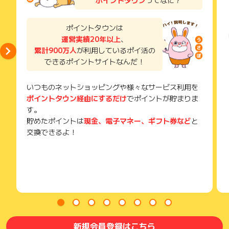
（＝2ヶ月先の宿泊完了(チェックアウト済)までポイント獲得対
獲得待ち・獲得失敗の状態でお問い合わせされる際に、該当の
象となります。）
メールを送っていただく場合がございます。
例：4月中の予約は6月の末日までのチェックアウトが対象。
そのため、紛失・破棄された場合は対応いたしかねますので、
ポイントタウンは
ご注意ください。
運営実績20年以上
、
(5）海外ホテルの予約が獲得対象となる地域は以下の通りとな
ります。
累計900万人
が利用しているポイ活の
(※) SafariやChromeなどwebサイトを表示するアプリのこと
【東アジア】中国(※)・台湾・韓国・香港・マカオ
できるポイントサイトなんだ！
【東南アジア】インドネシア(※)・シンガポール・タイ・フィ
リピン・ベトナム・ミャンマー
いつものネットショッピングや様々なサービス利用を
【北米】ハワイ州・ニューヨーク・サンフランシスコ・サン
ポイントタウン経由にするだけ
でポイントが貯まりま
ノゼ/シリコンバレー
【その他】グアム・サイパン・パラオ
す。
※ 楽天トラベルでご予約いただける全エリアが獲得対象となり
貯めたポイントは
現金、電子マネー、ギフト券など
と
ますが、Booking.com取り扱い地域のご予約は獲得対象外とな
交換できるよ！
ります。
(6)レンタカーについては以下の注意事項をご確認ください。
・通常はご予約した翌々月〜4ヵ月後の間でポイント獲得が確
定しますが、レンタカーについてはご予約した3ヵ月〜4ヵ月後
の間で確定します。
・ご予約の翌月末日までにレンタカーを借りた場合（利用完
了）のみポイント獲得対象となります。
※本広告は以下に関する調査依頼を一切お受けできません。
新規会員登録はこちら