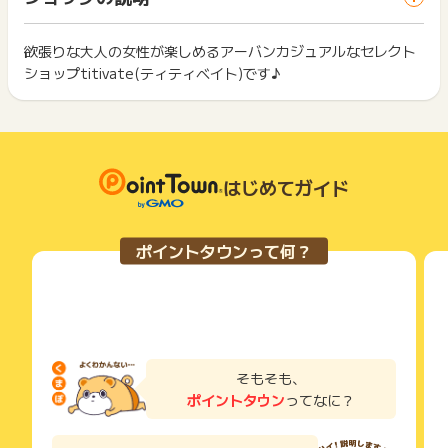
ス・お買い物利用時で、デバイス・ブラウザが異なる場合はポ
でお問い合わせください。
は切り捨てとなります。
イント獲得ができません。
ポイントについて、広告主に直接お問い合わせをした場合、ポ
ポイント獲得が1ポイント未満のものは切り捨てとなり、ポイ
イント獲得対象外となる場合がございます。
ント履歴には記載されません。
欲張りな大人の女性が楽しめるアーバンカジュアルなセレクト
2回以上同じお買い物・サービスをご利用される場合は、毎回
原則として広告主側のポイント等を利用して支払われた金額分
ショップtitivate(ティティベイト)です♪
ポイントタウンに戻り、「 ショッピングでポイントGET 」ボ
※ポイントに関するお問い合わせは、
ポイントタウンのサポート
につきましては、ポイントタウンのポイント獲得の対象には含
もっと見る
タンを押してからご利用ください。
までお問い合わせください。ポイントについて、広告主に直接
まれません。
お問い合わせをした場合、ポイント獲得対象外となる場合がご
広告主が運営しているサービスの都合もしくは会員様の都合で
下記の事項に該当する場合、広告主側で対象外とみなし、「獲
ざいます。
商品の交換や一部でもキャンセルされた場合、ポイントが無効
得無効」となる可能性があります。
になる可能性もございます。
・同一端末や同一世帯で、繰り返し利用不可のサービス・お買
各サービス・お買い物の獲得ポイントや獲得条件、キャンペー
はじめてガイド
い物を複数回ご利用された場合
ン期間が予告なしに変更される場合がございますが、ご利用さ
・他のポイントサイトや比較サイト、検索サイトなどを経由し
れた時点の条件が適用されます。
て一度でも同サービス・お買い物を利用されたことがある場合
条件を達成しているかどうかは各広告主ではなく、代理店が行
ご利用前には、Cookieの削除をおこなっていただくことを推奨
ポイントタウンって何？
っているため、広告主はポイントに関する詳細を把握しており
します。
ません。
そのため、ポイントタウンのポイントに関するお問い合わせを
サービス・お買い物利用時にお電話など2つ以上の申し込み方
広告主様に直接行わないようお願いいたします。
法がある場合、必ずサイト上のWEBフォームからお申し込みく
掲載中のプログラムの掲載終了日はあくまで予定となってお
ださい。
り、急遽終了となる場合がございます。
各サービス・お買い物に掲載されている獲得条件を必ずよくお
広告に遷移しない場合は掲載が終了となっておりポイントが獲
読みください。
そもそも、
得できませんので、ご注意くださいませ。
ポイントタウン
ってなに？
お申し込みやお買い物後、利用したサイトから送られる購入完
了などのメールは、ポイント獲得するまで必ず保管してくださ
い。