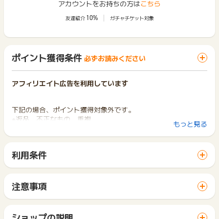
アカウントをお持ちの方は
こちら
10%
友達紹介
ガチャチケット対象
ポイント獲得条件
必ずお読みください
アフィリエイト広告を利用しています
下記の場合、ポイント獲得対象外です。
※返品、不正なもの、重複
もっと見る
※商品注文後、20日以内に入金の確認が取れない場合
※titivateアプリ経由の購入
※購入商品がアパレル関連でないもの（マスク等）
利用条件
「 ショッピングでポイントGET 」ボタンから広告主サイトを
セット販売割引（福袋含む）やクーポン・その他割引の利用に
訪問し、ご利用ください。
より売上修正する場合があり、修正に伴いポイント獲得対象金
サイトに移動してからお申し込みやお買い物が完了するまでの
額が変更となりますので予めご了承下さいますようお願い申し
注意事項
間に、同じブラウザ（※）で他のサイトに移動した場合はポイン
上げます。
ポイントの獲得の対象となるのは、税抜き・送料抜き価格とな
ト獲得ができません。
ります。
「 ショッピングでポイントGET 」ボタンを押した時とサービ
※ポイントに関するお問い合わせは、
ポイントタウンサポート
ま
一部のサービスにつきましては、1商品につき10円単位の金額
ショップの説明