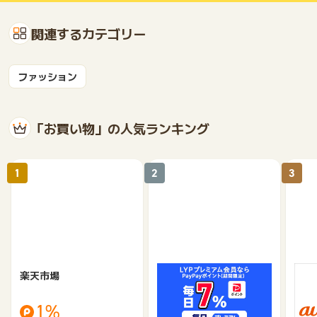
関連するカテゴリー
ファッション
「お買い物」の人気ランキング
1
2
3
楽天市場
Yahoo!ショッピング
au 
（旧：
1%
1%