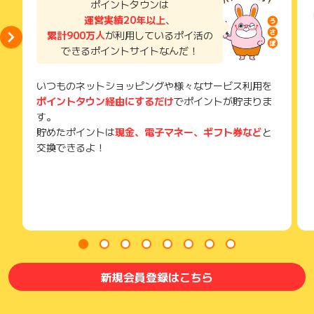
ポイントタウンは
獲得待ち・獲得失敗の状態でお問い合わせされる際に、該当の
運営実績20年以上
、
メールを送っていただく場合がございます。
累計900万人
が利用しているポイ活の
そのため、紛失・破棄された場合は対応いたしかねますので、
できるポイントサイトなんだ！
ご注意ください。
(※) SafariやChromeなどwebサイトを表示するアプリのこと
いつものネットショッピングや様々なサービス利用を
ポイントタウン経由にするだけ
でポイントが貯まりま
す。
貯めたポイントは
現金、電子マネー、ギフト券など
と
交換できるよ！
新規会員登録はこちら