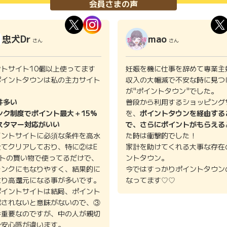
会員さまの声
忠犬Dr
mao
さん
さん
ントサイト10個以上使ってます
妊娠を機に仕事を辞めて専業主
ポイントタウンは私の主力サイト
収入の大幅減で不安な時に見つ
。
が"ポイントタウン"でした。
件多い
普段から利用するショッピング
ンク制度でポイント最大＋15%
を、
ポイントタウンを経由する
スタマー対応がいい
で、さらにポイントがもらえる
イントサイトに必須な条件を高水
た時は衝撃的でした！
全てクリアしており、特に②はE
家計を助けてくれる大事な存在
イトの買い物で使ってるだけで、
ントタウン。
ランクにもなりやすく、結果的に
今ではすっかりポイントタウン
より高還元になる事が多いです。
なってます♡♡
ポイントサイトは結局、ポイント
認されないと意味がないので、③
番重要なのですが、中の人が親切
で安心感が違います。