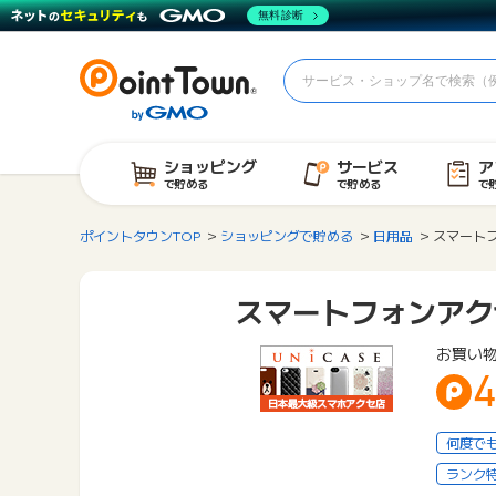
無料診断
ショッピング
サービス
ア
で貯める
で貯める
で
ポイントタウンTOP
ショッピングで貯める
日用品
スマートフ
スマートフォンアクセ
お買い
4
何度で
ランク