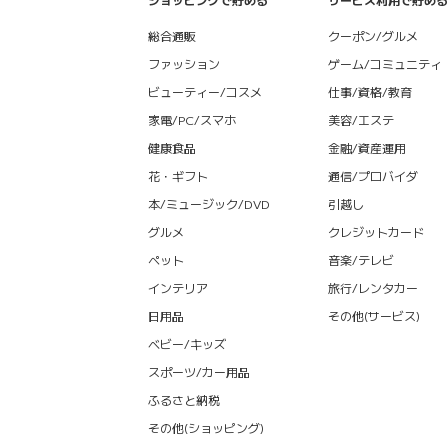
総合通販
クーポン/グルメ
ファッション
ゲーム/コミュニティ
ビューティー/コスメ
仕事/資格/教育
家電/PC/スマホ
美容/エステ
健康食品
金融/資産運用
花・ギフト
通信/プロバイダ
本/ミュージック/DVD
引越し
グルメ
クレジットカード
ペット
音楽/テレビ
インテリア
旅行/レンタカー
日用品
その他(サービス)
ベビー/キッズ
スポーツ/カー用品
ふるさと納税
その他(ショッピング)