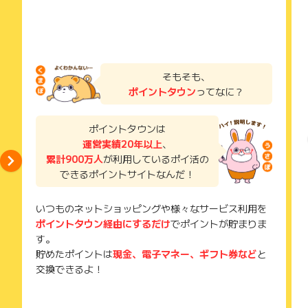
っと楽天ポイントが0.5倍なるので、買い物するほどお得にポイ
※楽天市場の以下店舗の一部の注文はポイント獲得対象外となる
場合がございます。
ントが貯められるのがポイントです。
(店舗URL:(http://www.rakuten.co.jp/***)
タマチャンショップ(kyunan)
インク革命 楽天市場店(ink-kakumei)
アンファーストア(angfa)
そもそも、
薬屋さんの健康美 からだあいかん(aikanhonpo)
ポイントタウン
ってなに？
nunonaの布ナプキン 楽天市場店(nunona)
うめ南高苑(umenankouen)
ホビナビ(hobinavi)
ポイントタウンは
美味しさは元気の源 【自然の館】(shizennoyakata)
運営実績20年以上
、
梅一幸(umeikou)
累計900万人
が利用しているポイ活の
粉なっとう・粉末納豆の「はすや」(has)
できるポイントサイトなんだ！
パウンドケーキ工房 パリ21区(paris21)
BAIYA楽天市場店(baiya)
京都木津川 名代 笠庄(nadai-kasasho)
いつものネットショッピングや様々なサービス利用を
防犯カメラ専門店 アルコム(aru)
ポイントタウン経由にするだけ
でポイントが貯まりま
マイステッカー(mysticker)
す。
メガネ・サングラスのThat’s(thats)
貯めたポイントは
現金、電子マネー、ギフト券など
と
MONO-MART楽天市場店(mono-mart)
交換できるよ！
クリスマス屋(xmas-ya)
マカダミアナッツ専門店 Damia(macanuts)
アレラカスタマーサポートショップ(allera)