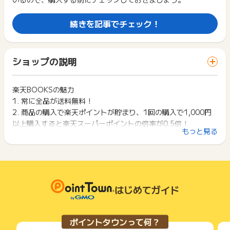
広告に遷移しない場合は掲載が終了となっておりポイントが獲
読みください。
得できませんので、ご注意くださいませ。
続きを記事でチェック！
※下記の場合、ポイント獲得対象外となります。
お申し込みやお買い物後、利用したサイトから送られる購入完
・購入前に別サイトにアクセスした場合
了などのメールは、ポイント獲得するまで必ず保管してくださ
・購入前に商品レビューにアクセスした場合
い。
獲得待ち・獲得失敗の状態でお問い合わせされる際に、該当の
ショップの説明
※予約商品の場合、予約日から3ヶ月以内に決済・発送が完了し
メールを送っていただく場合がございます。
た場合のみポイント獲得対象となります。
そのため、紛失・破棄された場合は対応いたしかねますので、
※複数回に分けて商品購入をされる場合は、購入完了後、都度ポ
ご注意ください。
楽天BOOKSの魅力
イントタウンの楽天ブックスのリンクから楽天ブックスにアク
1. 常に全品が送料無料！
セスをしてご購入ください(引き続き購入されてもポイントは加
(※) SafariやChromeなどwebサイトを表示するアプリのこと
算されません)。
2. 商品の購入で楽天ポイントが貯まり、1回の購入で1,000円
以上購入すると楽天スーパーポイントの倍率が0.5倍！
※下記の場合、ポイント獲得対象外となります。
もっと見る
3. 本以外も様々な商品が購入可能！
・購入前に別サイトにアクセスした場合
・購入前に商品レビューにアクセスした場合
楽天BOOKSとは
楽天ブックスとは楽天グループ株式会社ブックス事業部が運営
※予約商品の場合、予約日から3ヶ月以内に決済・発送が完了し
た場合のみポイント獲得対象となります。
しているオンライン書店です。
はじめてガイド
※複数回に分けて商品購入をされる場合は、購入完了後、都度ポ
ブックスと銘打っていますが、実際は本だけでなくCDやDVD、
イントタウンの楽天ブックスのリンクから楽天ブックスにアク
ゲーム、おもちゃ、PCソフトなど多種多様な商品を取り扱って
セスをしてご購入ください(引き続き購入されてもポイントは加
います。
算されません)。
ポイントタウンって何？
ダウンロード商品以外の商品を購入することで、その月内はず