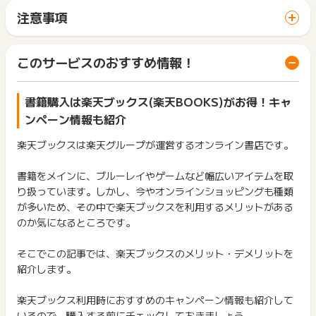
サイトに移動してからお申し込みやお買い物が完了するまでの
注意事項
2019年7月1日より
間に、同じブラウザ（※）で他のサイトに移動した場合はポイン
ポイントの獲得の対象となるのは、税抜き・送料抜き価格とな
ト獲得ができません。
ります。
複数商品を購入された場合には、1商品につき99円以下は切り
「 ショッピングでポイントGET 」ボタンを押した時とサービ
一部のサービスにつきましては、1商品につき10円単位の金額
このサービスのおすすめ情報！
捨てに変更となります。
ス・お買い物利用時で、デバイス・ブラウザが異なる場合はポ
は切り捨てとなります。
イント獲得ができません。
ポイント獲得が1ポイント未満のものは切り捨てとなり、ポイ
そのため、獲得予定ポイントと加算ポイント数が異なる場合が
ント履歴には記載されません。
書籍購入は楽天ブックス(楽天BOOKS)がお得！キャ
2回以上同じお買い物・サービスをご利用される場合は、毎回
ございます。予めご了承くださいますようお願いいたします。
原則として広告主側のポイント等を利用して支払われた金額分
ポイントタウンに戻り、「 ショッピングでポイントGET 」ボ
ンペーン情報も紹介
につきましては、ポイントタウンのポイント獲得の対象には含
タンを押してからご利用ください。
まれません。
楽天ブックスは楽天グループが運営するオンライン書店です。
2019年4月1日より
広告主が運営しているサービスの都合もしくは会員様の都合で
下記の事項に該当する場合、広告主側で対象外とみなし、「獲
商品の交換や一部でもキャンセルされた場合、ポイントが無効
得無効」となる可能性があります。
※ポイントタウンから楽天市場へ遷移後、24時間以内に買い物
書籍をメインに、ブルーレイやゲームなど幅広いアイテムを取
になる可能性もございます。
・同一端末や同一世帯で、繰り返し利用不可のサービス・お買
かごに追加され、89日以内に決済完了でポイント獲得対象とな
り扱っています。しかし、今やオンラインショッピングも種類
各サービス・お買い物の獲得ポイントや獲得条件、キャンペー
い物を複数回ご利用された場合
ります。（ポイントタウンを経由する以前にカートに入ってい
ン期間が予告なしに変更される場合がございますが、ご利用さ
が多いため、その中で楽天ブックスを利用するメリットがある
・他のポイントサイトや比較サイト、検索サイトなどを経由し
る商品はポイント獲得対象外です）
れた時点の条件が適用されます。
のか気になるところです。
て一度でも同サービス・お買い物を利用されたことがある場合
条件を達成しているかどうかは各広告主ではなく、代理店が行
ご利用前には、Cookieの削除をおこなっていただくことを推奨
(2022年12月1日より)
っているため、広告主はポイントに関する詳細を把握しており
します。
そこでこの記事では、楽天ブックスのメリット・デメリットを
※1商品につき、最大909円相当分までのポイント還元となりま
ません。
す。獲得予定ポイント反映時に909円相当分以上でポイントが
紹介します。
そのため、ポイントタウンのポイントに関するお問い合わせを
サービス・お買い物利用時にお電話など2つ以上の申し込み方
表示される場合がございますが、承認時に正しいポイント数へ
広告主様に直接行わないようお願いいたします。
法がある場合、必ずサイト上のWEBフォームからお申し込みく
と変更されます。
掲載中のプログラムの掲載終了日はあくまで予定となってお
楽天ブックス利用時におすすめのキャンペーン情報も紹介して
ださい。
また、還元率により変動いたしますので予めご了承下さい。
り、急遽終了となる場合がございます。
各サービス・お買い物に掲載されている獲得条件を必ずよくお
いるので、購入する前にチェックしておきましょう。