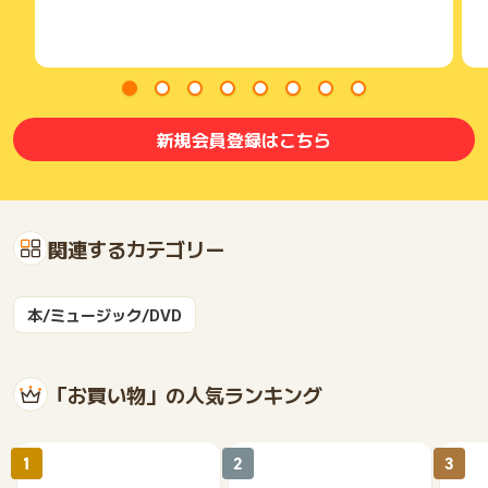
防犯生活(seculife)
ever closet(evercloset)
ルイール コン美ニエンスショップ(luire)
アンド ハビット(kobe-beauty-labo)
蜂蜜の専門店、かの蜂(kanohachi)
ビタミンＣ誘導体のトゥヴェール(tvert)
健康寝具専門店 くじめ屋(waraoha)
新規会員登録はこちら
スーパーフード＆自然食品のハンズ(hands-web)
健康の杜 楽天市場店(kenmori)
SK-II 公式ショップ楽天市場店(sk-ii)
サプリマルシェ 楽天市場店(supplemarche)
関連するカテゴリー
友達紹介還元ポイント10％のサービスとなります。
※本広告は以下に関する調査依頼を一切お受けできません。
ポイントタウンサポートでも対応いたしかねますので、ご了承
本/ミュージック/DVD
のうえご利用ください。
・獲得予定ポイントに反映されない
・非承認理由
「お買い物」の人気ランキング
※ポイントに関するお問い合わせは、
ポイントタウンのサポート
までお問い合わせください。ポイントについて、広告主に直接
お問い合わせをした場合、ポイント獲得対象外となる場合がご
1
2
3
ざいます。