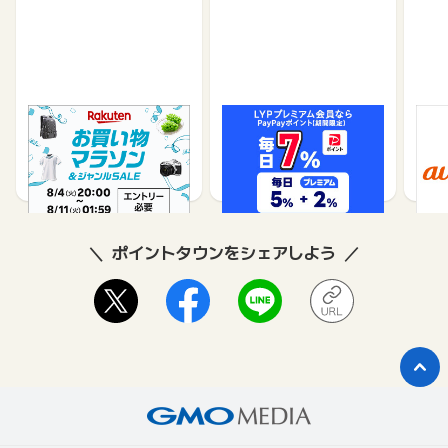
楽天市場
Yahoo!ショッピング
au 
（旧：
1%
1%
ポイントタウンをシェアしよう