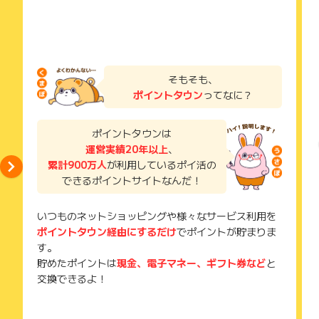
っと楽天ポイントが0.5倍なるので、買い物するほどお得にポイ
※楽天市場の以下店舗の一部の注文はポイント獲得対象外となる
場合がございます。
ントが貯められるのがポイントです。
(店舗URL:(http://www.rakuten.co.jp/***)
タマチャンショップ(kyunan)
インク革命 楽天市場店(ink-kakumei)
アンファーストア(angfa)
そもそも、
薬屋さんの健康美 からだあいかん(aikanhonpo)
ポイントタウン
ってなに？
nunonaの布ナプキン 楽天市場店(nunona)
うめ南高苑(umenankouen)
ホビナビ(hobinavi)
ポイントタウンは
美味しさは元気の源 【自然の館】(shizennoyakata)
運営実績20年以上
、
梅一幸(umeikou)
累計900万人
が利用しているポイ活の
粉なっとう・粉末納豆の「はすや」(has)
できるポイントサイトなんだ！
パウンドケーキ工房 パリ21区(paris21)
BAIYA楽天市場店(baiya)
京都木津川 名代 笠庄(nadai-kasasho)
いつものネットショッピングや様々なサービス利用を
防犯カメラ専門店 アルコム(aru)
ポイントタウン経由にするだけ
でポイントが貯まりま
マイステッカー(mysticker)
す。
メガネ・サングラスのThat’s(thats)
貯めたポイントは
現金、電子マネー、ギフト券など
と
MONO-MART楽天市場店(mono-mart)
交換できるよ！
クリスマス屋(xmas-ya)
マカダミアナッツ専門店 Damia(macanuts)
アレラカスタマーサポートショップ(allera)