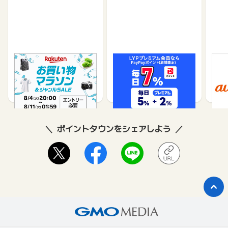
楽天市場
Yahoo!ショッピング
au 
（旧：
1%
1%
ポイントタウンをシェアしよう