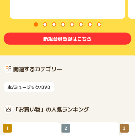
防犯生活(seculife)
ever closet(evercloset)
ルイール コン美ニエンスショップ(luire)
アンド ハビット(kobe-beauty-labo)
蜂蜜の専門店、かの蜂(kanohachi)
ビタミンＣ誘導体のトゥヴェール(tvert)
健康寝具専門店 くじめ屋(waraoha)
新規会員登録はこちら
スーパーフード＆自然食品のハンズ(hands-web)
健康の杜 楽天市場店(kenmori)
SK-II 公式ショップ楽天市場店(sk-ii)
サプリマルシェ 楽天市場店(supplemarche)
関連するカテゴリー
友達紹介還元ポイント10％のサービスとなります。
※本広告は以下に関する調査依頼を一切お受けできません。
ポイントタウンサポートでも対応いたしかねますので、ご了承
本/ミュージック/DVD
のうえご利用ください。
・獲得予定ポイントに反映されない
・非承認理由
「お買い物」の人気ランキング
※ポイントに関するお問い合わせは、
ポイントタウンのサポート
までお問い合わせください。ポイントについて、広告主に直接
お問い合わせをした場合、ポイント獲得対象外となる場合がご
1
2
3
ざいます。