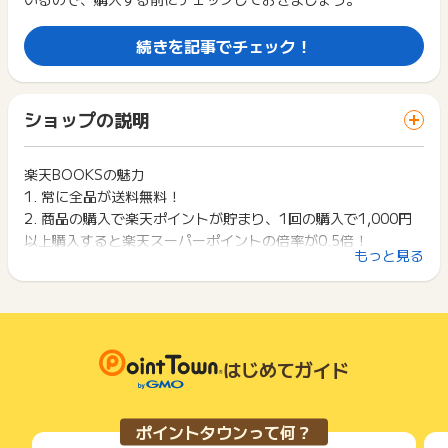
広告に遷移しない場合は掲載が終了となっておりポイントが獲
読みください。
得できませんので、ご注意くださいませ。
続きを記事でチェック！
※下記の場合、ポイント獲得対象外となります。
お申し込みやお買い物後、利用したサイトから送られる購入完
・購入前に別サイトにアクセスした場合
了などのメールは、ポイント獲得するまで必ず保管してくださ
・購入前に商品レビューにアクセスした場合
い。
獲得待ち・獲得失敗の状態でお問い合わせされる際に、該当の
ショップの説明
※予約商品の場合、予約日から3ヶ月以内に決済・発送が完了し
メールを送っていただく場合がございます。
た場合のみポイント獲得対象となります。
そのため、紛失・破棄された場合は対応いたしかねますので、
※複数回に分けて商品購入をされる場合は、購入完了後、都度ポ
ご注意ください。
楽天BOOKSの魅力
イントタウンの楽天ブックスのリンクから楽天ブックスにアク
1. 常に全品が送料無料！
セスをしてご購入ください(引き続き購入されてもポイントは加
(※) SafariやChromeなどwebサイトを表示するアプリのこと
算されません)。
2. 商品の購入で楽天ポイントが貯まり、1回の購入で1,000円
以上購入すると楽天スーパーポイントの倍率が0.5倍！
※下記の場合、ポイント獲得対象外となります。
もっと見る
3. 本以外も様々な商品が購入可能！
・購入前に別サイトにアクセスした場合
・購入前に商品レビューにアクセスした場合
楽天BOOKSとは
楽天ブックスとは楽天グループ株式会社ブックス事業部が運営
※予約商品の場合、予約日から3ヶ月以内に決済・発送が完了し
た場合のみポイント獲得対象となります。
しているオンライン書店です。
はじめてガイド
※複数回に分けて商品購入をされる場合は、購入完了後、都度ポ
ブックスと銘打っていますが、実際は本だけでなくCDやDVD、
イントタウンの楽天ブックスのリンクから楽天ブックスにアク
ゲーム、おもちゃ、PCソフトなど多種多様な商品を取り扱って
セスをしてご購入ください(引き続き購入されてもポイントは加
います。
算されません)。
ポイントタウンって何？
ダウンロード商品以外の商品を購入することで、その月内はず