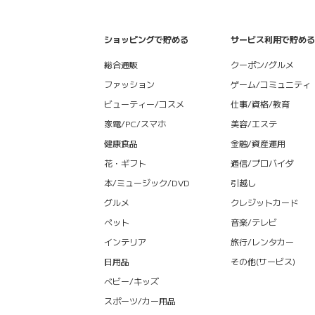
ショッピングで貯める
サービス利用で貯める
総合通販
クーポン/グルメ
ファッション
ゲーム/コミュニティ
ビューティー/コスメ
仕事/資格/教育
家電/PC/スマホ
美容/エステ
健康食品
金融/資産運用
花・ギフト
通信/プロバイダ
本/ミュージック/DVD
引越し
グルメ
クレジットカード
ペット
音楽/テレビ
インテリア
旅行/レンタカー
日用品
その他(サービス)
ベビー/キッズ
スポーツ/カー用品