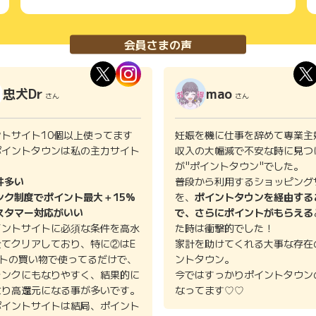
会員さまの声
忠犬Dr
mao
さん
さん
ントサイト10個以上使ってます
妊娠を機に仕事を辞めて専業主
ポイントタウンは私の主力サイト
収入の大幅減で不安な時に見つ
。
が"ポイントタウン"でした。
件多い
普段から利用するショッピング
ンク制度でポイント最大＋15%
を、
ポイントタウンを経由する
スタマー対応がいい
で、さらにポイントがもらえる
イントサイトに必須な条件を高水
た時は衝撃的でした！
全てクリアしており、特に②はE
家計を助けてくれる大事な存在
イトの買い物で使ってるだけで、
ントタウン。
ランクにもなりやすく、結果的に
今ではすっかりポイントタウン
より高還元になる事が多いです。
なってます♡♡
ポイントサイトは結局、ポイント