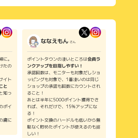
ななえもん
さん
婦に。
ポイントタウンの凄いところは
会員ラ
けたの
ンクアップを目指しやすい！
承認回数は、モニターも対象だしショ
サイト
ッピングも対象で、1番凄いのは同じ
こと
ショップの承認も回数にカウントされ
と知っ
ること！
あとは半年に5000ポイント獲得でき
のポイ
れば、それだけで、15%アップにな
る！
の虜に
ポイント交換のハードルも低いから無
駄なく貯めたポイントが使えるのも嬉
しい！