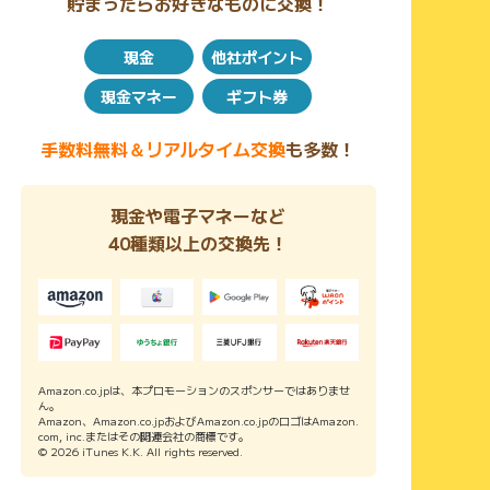
貯まったらお好きなものに交換！
現金
他社ポイント
現金マネー
ギフト券
手数料無料＆リアルタイム交換
も多数！
現金や電子マネーなど
40種類以上の交換先！
Amazon.co.jpは、本プロモーションのスポンサーではありませ
ん。
Amazon、Amazon.co.jpおよびAmazon.co.jpのロゴはAmazon.
com, inc.またはその関連会社の商標です。
© 2026 iTunes K.K. All rights reserved.