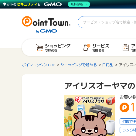
無料診断
ショッピング
サービス
ア
で貯める
で貯める
で
ポイントタウンTOP
ショッピングで貯める
日用品
アイリス
アイリスオーヤマの
お買い
1
何度で
ランク