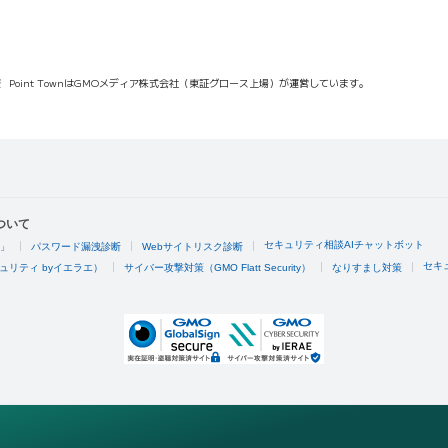
報
Point TownはGMOメディア株式会社（東証グロース上場）が運営しています。
ついて
セキュリティ相談AIチャットボット
4」
パスワード漏洩診断
Webサイトリスク診断
セキ
ュリティ byイエラエ）
サイバー攻撃対策（GMO Flatt Security）
なりすまし対策