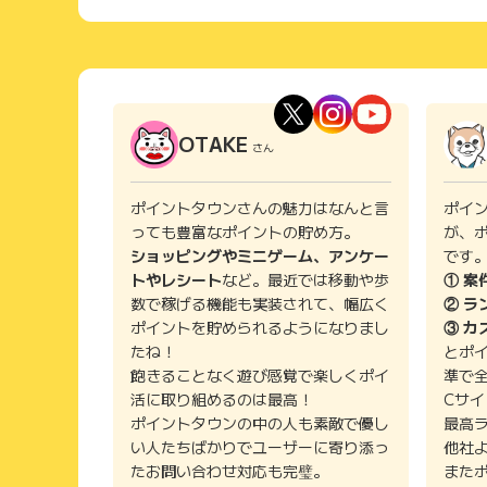
OTAKE
さん
ポイントタウンさんの魅力はなんと言
ポイ
っても豊富なポイントの貯め方。
が、
ショッピングやミニゲーム、アンケー
です
トやレシート
など。最近では移動や歩
① 案
数で稼げる機能も実装されて、幅広く
② ラ
ポイントを貯められるようになりまし
③ カ
たね！
とポ
飽きることなく遊び感覚で楽しくポイ
準で
活に取り組めるのは最高！
Cサ
ポイントタウンの中の人も素敵で優し
最高
い人たちばかりでユーザーに寄り添っ
他社
たお問い合わせ対応も完璧。
また