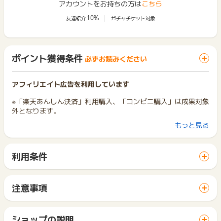
アカウントをお持ちの方は
こちら
10%
友達紹介
ガチャチケット対象
ポイント獲得条件
必ずお読みください
アフィリエイト広告を利用しています
※「楽天あんしん決済」利用購入、「コンビニ購入」は成果対象
外となります。
もっと見る
※ポイントに関するお問い合わせは、
ポイントタウンのサポート
までお問い合わせください。ポイントについて、広告主に直接
利用条件
お問い合わせをした場合、ポイント獲得対象外となる場合がご
ざいます。
「 ショッピングでポイントGET 」ボタンから広告主サイトを
訪問し、ご利用ください。
サイトに移動してからお申し込みやお買い物が完了するまでの
注意事項
間に、同じブラウザ（※）で他のサイトに移動した場合はポイン
ポイントの獲得の対象となるのは、税抜き・送料抜き価格とな
ト獲得ができません。
ります。
「 ショッピングでポイントGET 」ボタンを押した時とサービ
一部のサービスにつきましては、1商品につき10円単位の金額
ショップの説明