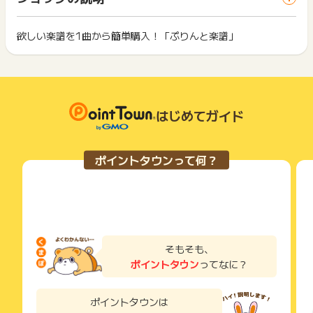
ス・お買い物利用時で、デバイス・ブラウザが異なる場合はポ
は切り捨てとなります。
イント獲得ができません。
ポイント獲得が1ポイント未満のものは切り捨てとなり、ポイ
ント履歴には記載されません。
欲しい楽譜を1曲から簡単購入！「ぷりんと楽譜」
2回以上同じお買い物・サービスをご利用される場合は、毎回
原則として広告主側のポイント等を利用して支払われた金額分
ポイントタウンに戻り、「 ショッピングでポイントGET 」ボ
につきましては、ポイントタウンのポイント獲得の対象には含
もっと見る
タンを押してからご利用ください。
まれません。
広告主が運営しているサービスの都合もしくは会員様の都合で
下記の事項に該当する場合、広告主側で対象外とみなし、「獲
商品の交換や一部でもキャンセルされた場合、ポイントが無効
得無効」となる可能性があります。
になる可能性もございます。
はじめてガイド
・同一端末や同一世帯で、繰り返し利用不可のサービス・お買
各サービス・お買い物の獲得ポイントや獲得条件、キャンペー
い物を複数回ご利用された場合
ン期間が予告なしに変更される場合がございますが、ご利用さ
・他のポイントサイトや比較サイト、検索サイトなどを経由し
れた時点の条件が適用されます。
て一度でも同サービス・お買い物を利用されたことがある場合
ポイントタウンって何？
条件を達成しているかどうかは各広告主ではなく、代理店が行
ご利用前には、Cookieの削除をおこなっていただくことを推奨
っているため、広告主はポイントに関する詳細を把握しており
します。
ません。
そのため、ポイントタウンのポイントに関するお問い合わせを
サービス・お買い物利用時にお電話など2つ以上の申し込み方
広告主様に直接行わないようお願いいたします。
法がある場合、必ずサイト上のWEBフォームからお申し込みく
掲載中のプログラムの掲載終了日はあくまで予定となってお
ださい。
り、急遽終了となる場合がございます。
各サービス・お買い物に掲載されている獲得条件を必ずよくお
そもそも、
広告に遷移しない場合は掲載が終了となっておりポイントが獲
読みください。
ポイントタウン
ってなに？
得できませんので、ご注意くださいませ。
お申し込みやお買い物後、利用したサイトから送られる購入完
了などのメールは、ポイント獲得するまで必ず保管してくださ
ポイントタウンは
い。