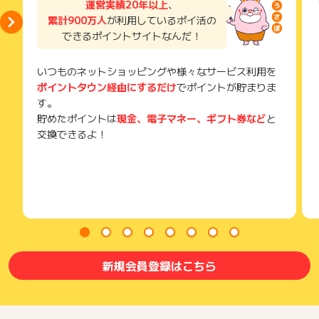
運営実績20年以上
、
獲得待ち・獲得失敗の状態でお問い合わせされる際に、該当の
累計900万人
が利用しているポイ活の
メールを送っていただく場合がございます。
できるポイントサイトなんだ！
そのため、紛失・破棄された場合は対応いたしかねますので、
ご注意ください。
いつものネットショッピングや様々なサービス利用を
(※) SafariやChromeなどwebサイトを表示するアプリのこと
ポイントタウン経由にするだけ
でポイントが貯まりま
す。
貯めたポイントは
現金、電子マネー、ギフト券など
と
交換できるよ！
新規会員登録はこちら