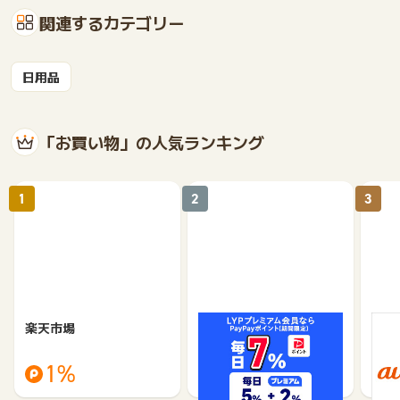
関連するカテゴリー
日用品
「お買い物」の人気ランキング
1
2
3
楽天市場
Yahoo!ショッピング
au 
（旧：
1%
1%