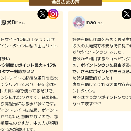
会員さまの声
忠犬Dr
mao
さん
さん
ントサイト10個以上使ってます
妊娠を機に仕事を辞めて専業主
ポイントタウンは私の主力サイト
収入の大幅減で不安な時に見つ
。
が"ポイントタウン"でした。
件多い
普段から利用するショッピング
ンク制度でポイント最大＋15%
を、
ポイントタウンを経由する
スタマー対応がいい
で、さらにポイントがもらえる
イントサイトに必須な条件を高水
た時は衝撃的でした！
全てクリアしており、特に②はE
家計を助けてくれる大事な存在
イトの買い物で使ってるだけで、
ントタウン。
ランクにもなりやすく、結果的に
今ではすっかりポイントタウン
より高還元になる事が多いです。
なってます♡♡
ポイントサイトは結局、ポイント
認されないと意味がないので、③
番重要なのですが、中の人が親切
で安心感が違います。