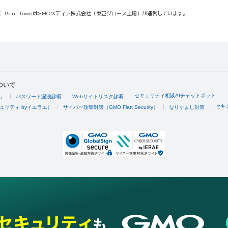
報
Point TownはGMOメディア株式会社（東証グロース上場）が運営しています。
ついて
セキュリティ相談AIチャットボット
4」
パスワード漏洩診断
Webサイトリスク診断
セキ
ュリティ byイエラエ）
サイバー攻撃対策（GMO Flatt Security）
なりすまし対策