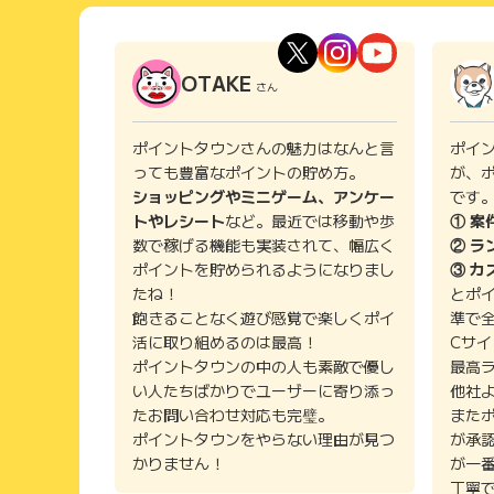
OTAKE
さん
ポイントタウンさんの魅力はなんと言
ポイ
っても豊富なポイントの貯め方。
が、
ショッピングやミニゲーム、アンケー
です
トやレシート
など。最近では移動や歩
① 案
数で稼げる機能も実装されて、幅広く
② ラ
ポイントを貯められるようになりまし
③ カ
たね！
とポ
飽きることなく遊び感覚で楽しくポイ
準で
活に取り組めるのは最高！
Cサ
ポイントタウンの中の人も素敵で優し
最高
い人たちばかりでユーザーに寄り添っ
他社
たお問い合わせ対応も完璧。
また
ポイントタウンをやらない理由が見つ
が承
かりません！
が一
丁寧