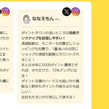
ななえもん
さん
婦に。
ポイントタウンの凄いところは
会員ラ
けたの
ンクアップを目指しやすい！
承認回数は、モニターも対象だしショ
サイト
ッピングも対象で、1番凄いのは同じ
こと
ショップの承認も回数にカウントされ
と知っ
ること！
あとは半年に5000ポイント獲得でき
のポイ
れば、それだけで、15%アップにな
る！
の虜に
ポイント交換のハードルも低いから無
駄なく貯めたポイントが使えるのも嬉
しい！
会社も大きいから安心して使える！