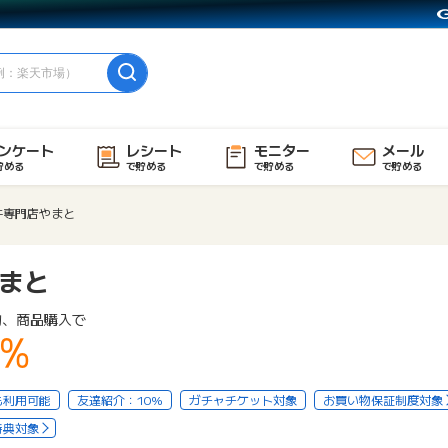
ンケート
レシート
モニター
メール
貯める
で貯める
で貯める
で貯める
牛専門店やまと
まと
物、商品購入で
4%
も利用可能
友達紹介：10%
ガチャチケット対象
お買い物保証制度対象
特典対象