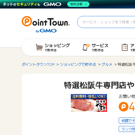
無料診断
ショッピング
サービス
ア
で貯める
で貯める
で
ポイントタウンTOP
ショッピングで貯める
グルメ
特選松阪
特選松阪牛専門店や
お買い
何度で
ランク