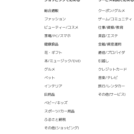
総合通販
クーポン/グルメ
ファッション
ゲーム/コミュニティ
ビューティー/コスメ
仕事/資格/教育
家電/PC/スマホ
美容/エステ
健康食品
金融/資産運用
花・ギフト
通信/プロバイダ
本/ミュージック/DVD
引越し
グルメ
クレジットカード
ペット
音楽/テレビ
インテリア
旅行/レンタカー
日用品
その他(サービス)
ベビー/キッズ
スポーツ/カー用品
ふるさと納税
その他(ショッピング)